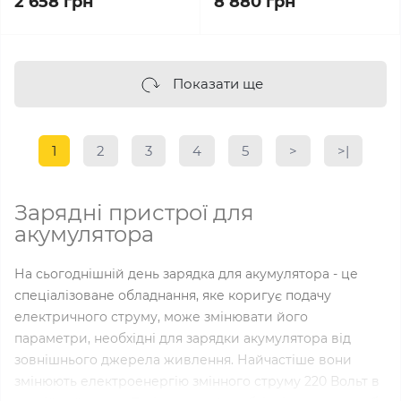
2 658 грн
8 880 грн
Показати ще
1
2
3
4
5
>
>|
Зарядні пристрої для
акумулятора
На сьогоднішній день зарядка для акумулятора - це
спеціалізоване обладнання, яке коригує подачу
електричного струму, може змінювати його
параметри, необхідні для зарядки акумулятора від
зовнішнього джерела живлення. Найчастіше вони
змінюють електроенергію змінного струму 220 Вольт в