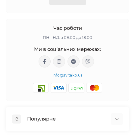
зарядити батареї, які знаходяться в легкових
автомобілях, вантажної техніки, фурах, тягачах, сільгосп,
кар'єрної техніки і т.д.
Час роботи
Якісні зарядки під час свого функціонування не повинні
ПН - НД: з 09:00 до 18:00
вимагати догляду та нагляду. Їх головною функцією є
Ми в соціальних мережах:
забезпечення стабільної подачі напруги в акумулятор. В
першу чергу клеми отримують струм з великим
значенням, яке поетапно починається зменшуватися до
моменту повної зарядки акумуляторної батареї.
info@svitakb.ua
Як вибрати зарядний пристрій
для АКБ?
Популярне
Зарядка акумулятора вибирається попередньо по
декільком факторам з урахуванням її особливостей: