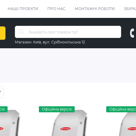
НАШІ ПРОЕКТИ
ПРО НАС
МОНТАЖНІ РОБОТИ
ЗБІРК
Магазин:
Київ, вул. Срібнокільська 12
сія
Офіційна версія
Офіційна верс