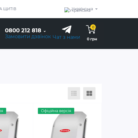
А ЩИТІВ
Українська
0
0800 212 818
Замовити дзвінок
Чат з нами
0 грн
ія
Офіційна версія