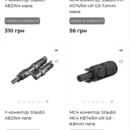
Y-конектор Stäubli
MC4 конектор Stäubli PV-
ABZW4 мама
KST4/6X-UR 5,5-7,4mm
мама
Немає в наявності
Немає в наявності
310 грн
56 грн
0
0
Y-конектор Stäubli
MC4 конектор Stäubli
ABZW4 папа
MC4 KBT4/6II-UR 5,9-
8,8mm папа