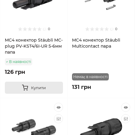
0
0
MC4 конектор Stäubli MC-
MC4 конектор Stäubli
plug PV-KST4/6I-UR 5-6мм
Multicontact пара
папа
В наявності
126 грн
Немає в наявності
131 грн
Купити