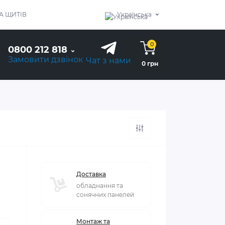
А ЩИТІВ
Українська
0
0800 212 818
Замовити дзвінок
Чат з нами
0 грн
Доставка
обладнання та
сонячних панелей
Монтаж та