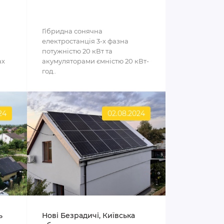
Гібридна сонячна
електростанція 3-х фазна
потужністю 20 кВт та
ах
акумуляторами ємністю 20 кВт-
год..
24
02.08.2024
ь
Нові Безрадичі, Київська