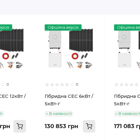
ерсія
Офіційна версія
Офіційна ве
0
0
СЕС 12кВт /
Гібридна СЕС 6кВт /
Гібридна С
5кВт-г
5кВт-г
ті
В наявності
В наявност
 грн
130 853 грн
171 083 