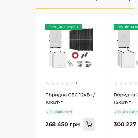
Офіційна версія
Офіційна в
0
Гібридна СЕС 12кВт /
Гібридна 
10кВт-г
15кВт-г
В наявності
В наявнос
268 450 грн
300 227