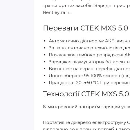
транспортних засобів. Зарядні пристр
Bentley та ін.
Переваги CTEK MXS 5.0
Автоматично діагностує АКБ, визн
За запатентованою технологією дес
Пожвавлює глибоко розряджені АКБ,
Заряджає акумуляторну батарею, на
Висвітлює на екрані перебіг діагно
Довго зберігає 95-100% ємності (пі
Працює за -20...+50 °C. При переви
Технології CTEK MXS 5.0
8-ми кроковий алгоритм зарядки уні
Портативне джерело електроструму C
відповідно до її прямих потреб. Старт