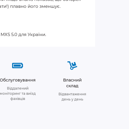
ти!) плавно його зменшує.
MXS 5.0 для України.
Обслуговування
Власний
склад
Віддалений
моніторинг та виїзд
Відвантаження
фахівців
день у день