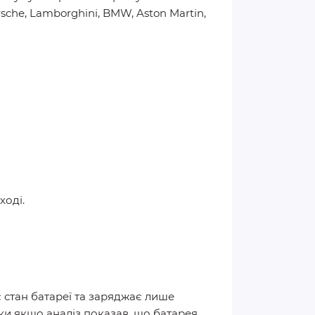
sche, Lamborghini, BMW, Aston Martin,
ході.
стан батареї та заряджає лише
льки якщо аналіз показав, що батарея