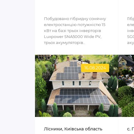
Побудовано гібридну сонячну
Гіб
електростанцію потужністю 15
еле
кВт на базі трьох інверторів
інв
Luxpower SNA5000 Wide PV,
SG0
трьох акумуляторів..
аку
16.08.2024
Лісники, Київська область
с. 