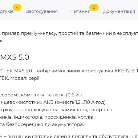
4
0
ідгуків
Застосування
Питання
Документація
- прилад преміум-класу, простий та безпечний в експлуат
х.
MXS 5.0
CTEK MXS 5.0 – вибір вимогливих користувачів АКБ 12 В. 
ЕК. Моделі серії:
ором), компактні та легкі (0,6 кг).
цево-кислотних АКБ (ємність 1,2…110 А·год).
егріву, переполюсування, замикання, іскор та ін.
иків, індикаторів, перехідників, чохлів
та безпосередньо до акумулятора.
– визнаний світовий лідер з догляду та обслуговування