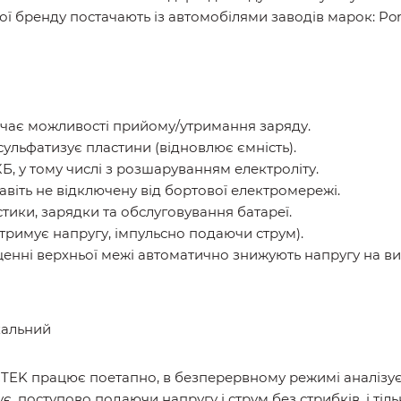
ої бренду постачають із автомобілями заводів марок: Por
ачає можливості прийому/утримання заряду.
ульфатизує пластини (відновлює ємність).
 у тому числі з розшаруванням електроліту.
віть не відключену від бортової електромережі.
стики, зарядки та обслуговування батареї.
дтримує напругу, імпульсно подаючи струм).
щенні верхньої межі автоматично знижують напругу на ви
кальний
TEK працює поетапно, в безперервному режимі аналізує 
ує, поступово подаючи напругу і струм без стрибків, і ті