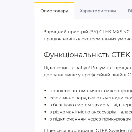
Опис товару
Характеристики
В
Зарядний пристрій (ЗУ) CTEK MXS 5.0 
працює навіть в екстремальних умова
Функціональність CTEK 
Підключив та забув! Розумна зарядка 
доступні лише у професійній лінійці СТ
повністю автоматичні (з мікропроцес
ефективно заряджають усі види свин
з безліччю систем захисту - від пер
з різноманітністю аксесуарів – власн
з підключенням через прикурювач 
Шведська корпорація CTEK Sweden AB 