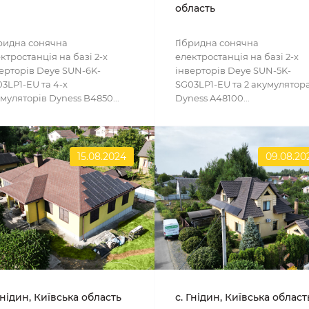
область
ридна сонячна
Гібридна сонячна
ктростанція на базі 2-х
електростанція на базі 2-х
ерторів Deye SUN-6K-
інверторів Deye SUN-5K-
3LP1-EU та 4-х
SG03LP1-EU та 2 акумулятор
муляторів Dyness B4850...
Dyness A48100...
15.08.2024
09.08.20
Гнідин, Київська область
с. Гнідин, Київська област