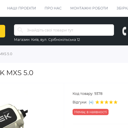
НАШІ ПРОЕКТИ
ПРО НАС
МОНТАЖНІ РОБОТИ
ЗБІРК
Магазин:
Київ, вул. Срібнокільська 12
MXS 5.0
K MXS 5.0
Код товару:
9378
Відгуки:
(4)
Немає в наявності