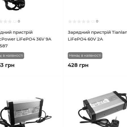
0
0
дний пристрій
Зарядний пристрій Tianla
cPower LiFePO4 36V 9A
LiFePO4 60V 2A
587
є в наявності
Немає в наявності
63 грн
428 грн