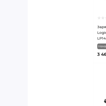
Заря
Logi
LP14
Нема
3 4