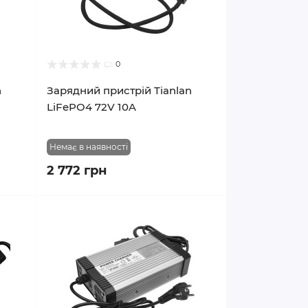
0
n
Зарядний пристрій Tianlan
LiFePO4 72V 10A
Немає в наявності
2 772 грн