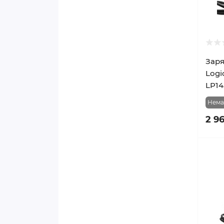
Заря
Logi
LP14
Нема
2 96