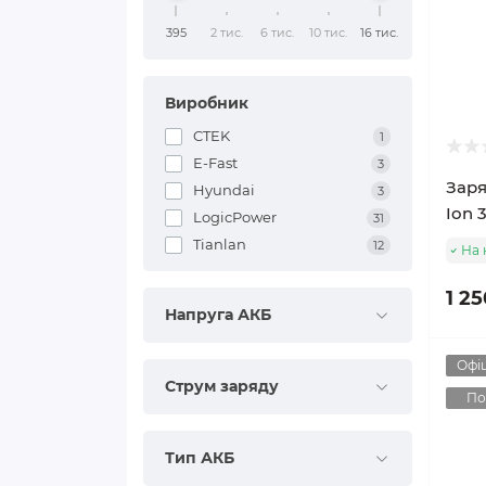
395
2 тис.
6 тис.
10 тис.
16 тис.
Виробник
CTEK
1
E-Fast
3
Заря
Hyundai
3
Ion 
LogicPower
31
Tianlan
12
На 
1 25
Напруга АКБ
Офіц
Струм заряду
По
Тип АКБ