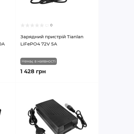
0
Зарядний пристрій Tianlan
0A
LiFePO4 72V 5A
Немає в наявності
1 428 грн