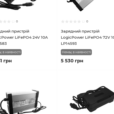
0
0
дний пристрій
Зарядний пристрій
cPower LiFePO4 24V 10A
LogicPower LiFePO4 72V 1
583
LP14593
є в наявності
Немає в наявності
1 грн
5 530 грн