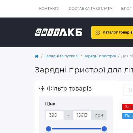
КОНТАКТИ
ДОСТАВКА ТА ОПЛАТА
БЛОГ
Каталог товарів
Зарядні та пускові
Зарядні пристрої
Для лі
Зарядні пристрої для лі
Фільтр товарів
Ціна
Закі
-
грн
Поп