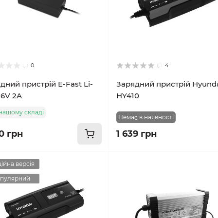
0
4
дний пристрій E-Fast Li-
Зарядний пристрій Hyund
36V 2A
HY410
нашому складі
Немає в наявності
0 грн
1 639 грн
ійна версія
пулярний