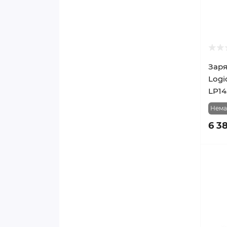
Заря
Logi
LP14
Нема
6 3