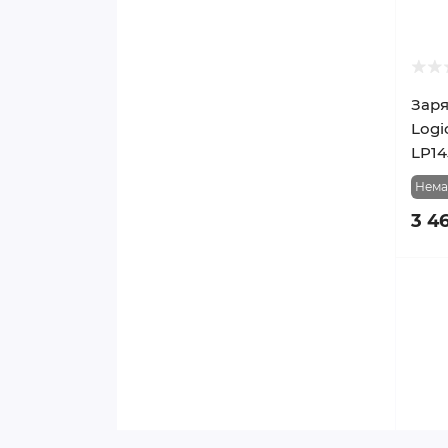
Заря
Logi
LP14
Нема
3 4