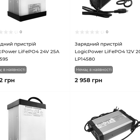
0
0
дний пристрій
Зарядний пристрій
cPower LiFePO4 24V 25A
LogicPower LiFePO4 12V 2
595
LP14580
є в наявності
Немає в наявності
2 грн
2 958 грн