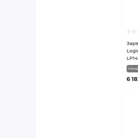
Заря
Logi
LP14
Нема
6 18