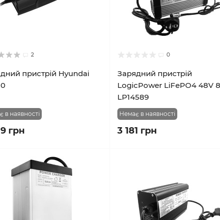
2
0
дний пристрій Hyundai
Зарядний пристрій
10
LogicPower LiFePO4 48V 
LP14589
є в наявності
Немає в наявності
39 грн
3 181 грн