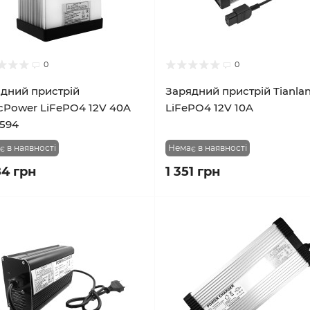
0
0
дний пристрій
Зарядний пристрій Tianla
cPower LiFePO4 12V 40A
LiFePO4 12V 10A
594
є в наявності
Немає в наявності
84 грн
1 351 грн