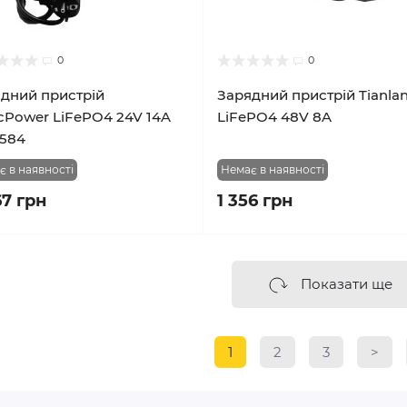
0
0
дний пристрій
Зарядний пристрій Tianla
cPower LiFePO4 24V 14A
LiFePO4 48V 8A
584
є в наявності
Немає в наявності
67 грн
1 356 грн
Показати ще
1
2
3
>