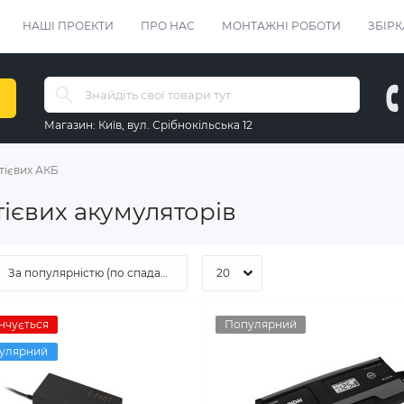
НАШІ ПРОЕКТИ
ПРО НАС
МОНТАЖНІ РОБОТИ
ЗБІРК
Магазин:
Київ, вул. Срібнокільська 12
тієвих АКБ
тієвих акумуляторів
нчується
Популярний
улярний