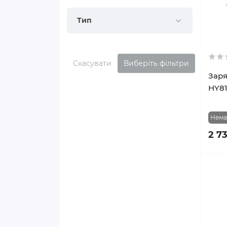
Тип
Скасувати
Виберіть фільтри
Заря
HY8
Нема
2 7