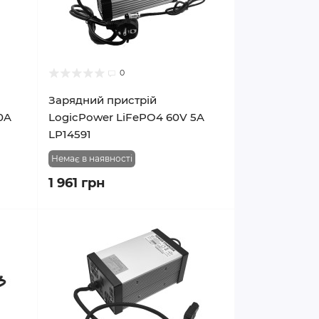
0
Зарядний пристрій
0A
LogicPower LiFePO4 60V 5A
LP14591
Немає в наявності
1 961 грн