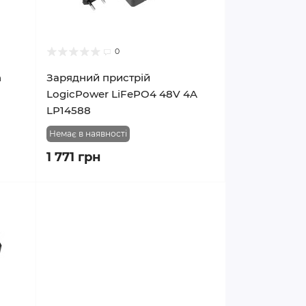
0
n
Зарядний пристрій
LogicPower LiFePO4 48V 4A
LP14588
Немає в наявності
1 771 грн