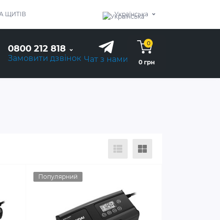
А ЩИТІВ
Українська
0
0800 212 818
Замовити дзвінок
Чат з нами
0 грн
Популярний