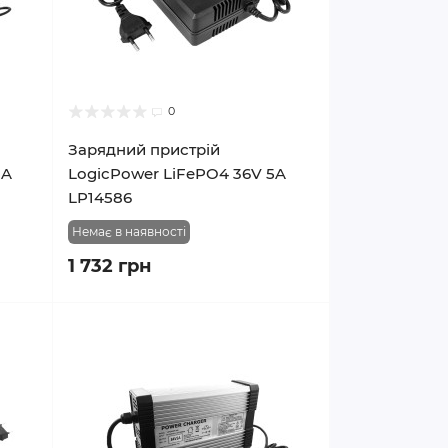
0
Зарядний пристрій
8A
LogicPower LiFePO4 36V 5A
LP14586
Немає в наявності
1 732 грн