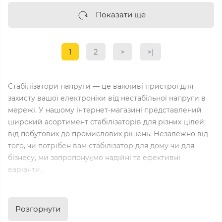
Показати ще
1
2
>
>|
Стабілізатори напруги — це важливі пристрої для
захисту вашої електроніки від нестабільної напруги в
мережі. У нашому інтернет-магазині представлений
широкий асортимент стабілізаторів для різних цілей:
від побутових до промислових рішень. Незалежно від
того, чи потрібен вам стабілізатор для дому чи для
бізнесу, ми запропонуємо надійні та ефективні
варіанти.
Стабілізатори напруги необхідні для запобігання
пошкодженню техніки від стрибків і перепадів
Розгорнути
електричного струму. У нашому асортименті —