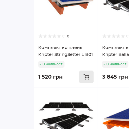
0
Комплект кріплень
Комплект к
Kripter StringSetter L B01
Kripter Balla
В наявності
В наявності
1 520 грн
3 845 грн