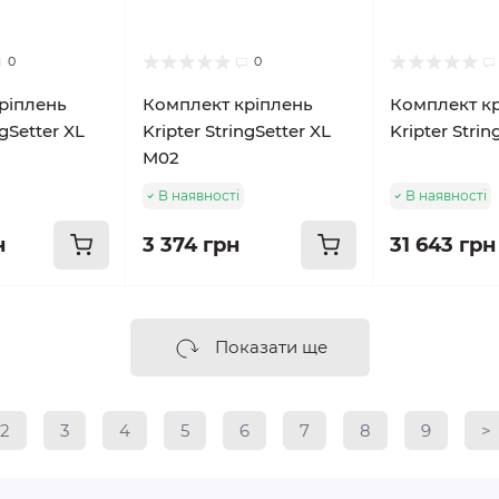
0
0
ріплень
Комплект кріплень
Комплект к
ngSetter XL
Kripter StringSetter XL
Kripter Strin
M02
В наявності
В наявності
н
3 374 грн
31 643 грн
Показати ще
2
3
4
5
6
7
8
9
>