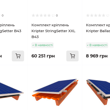
0
0
ріплень
Комплект кріплень
Комплект к
ngSetter B43
Kripter StringSetter XXL
Kripter Balla
B43
В наявності
В наявності
н
60 251 грн
8 969 грн