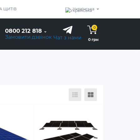
А ЩИТІВ
Українська
0
0800 212 818
Замовити дзвінок
Чат з нами
0 грн