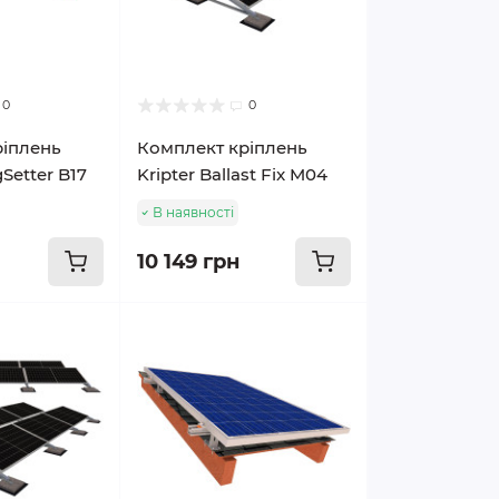
0
0
ріплень
Комплект кріплень
gSetter B17
Kripter Ballast Fix M04
В наявності
10 149 грн