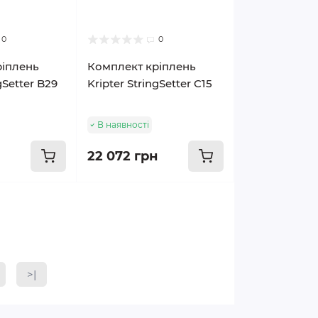
0
0
ріплень
Комплект кріплень
gSetter B29
Kripter StringSetter C15
В наявності
22 072 грн
>|