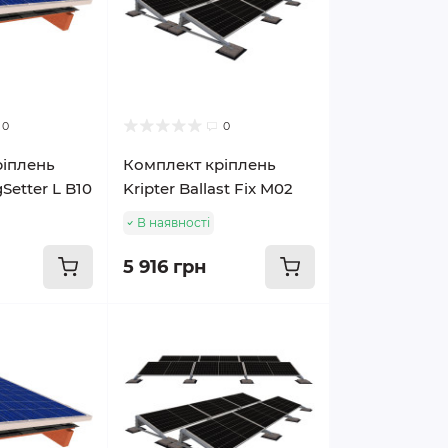
0
0
ріплень
Комплект кріплень
gSetter L B10
Kripter Ballast Fix M02
В наявності
5 916 грн