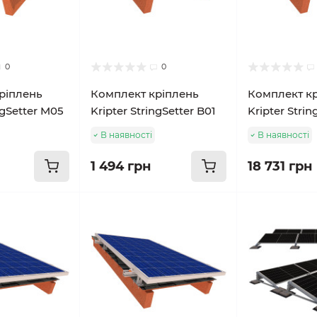
0
0
ріплень
Комплект кріплень
Комплект к
ngSetter M05
Kripter StringSetter B01
Kripter Strin
В наявності
В наявності
1 494 грн
18 731 грн