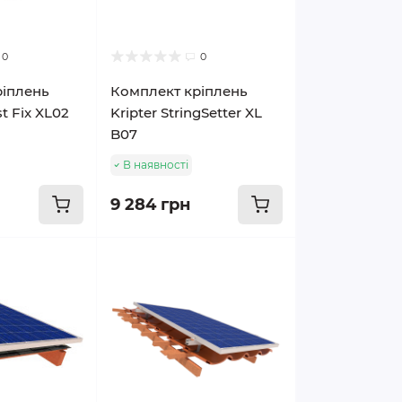
0
0
ріплень
Комплект кріплень
st Fix XL02
Kripter StringSetter XL
B07
В наявності
9 284 грн