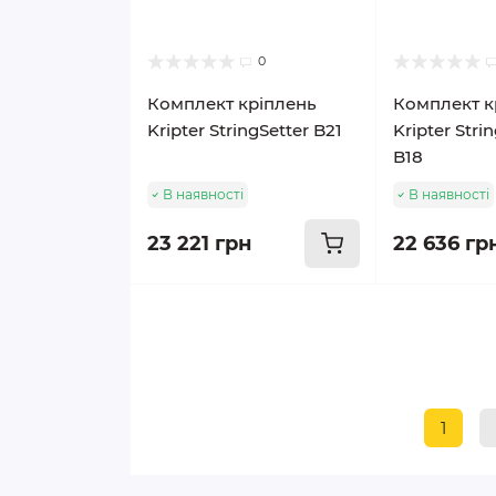
0
Комплект кріплень
Комплект к
Kripter StringSetter B21
Kripter Stri
B18
В наявності
В наявності
23 221 грн
22 636 гр
1