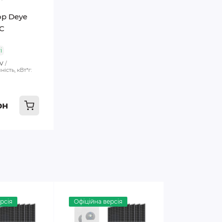
р Deye
-C
і
 V
ість, кВт*г:
рн
рсія
Офіційна версія