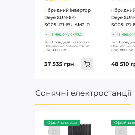
Гібридний інвертор
Гібридний
Deye SUN-6K-
Deye SUN
SG05LP1-EU-AM2-P
SG05LP1-
На нашому складі
На нашому
Тип:
Гібридний інвертор
Тип:
Гібридни
Номінальна потужність, W
Номінальна п
(VA):
6000 W
(VA):
8000 W
37 535 грн
48 510 г
Сонячні електростанції
Офіційна версія
Офіційна в