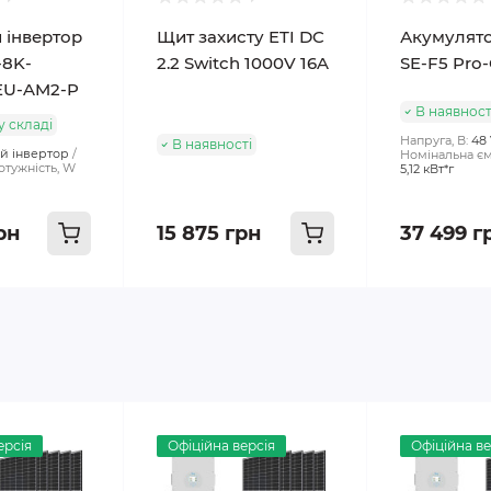
 інвертор
Щит захисту ETI DC
Акумулято
-8K-
2.2 Switch 1000V 16A
SE-F5 Pro
EU-AM2-P
В наявност
 складі
Напруга, В:
48
В наявності
й інвертор
Номінальна ємн
отужність, W
5,12 кВт*г
рн
15 875 грн
37 499 г
ерсія
Офіційна версія
Офіційна ве