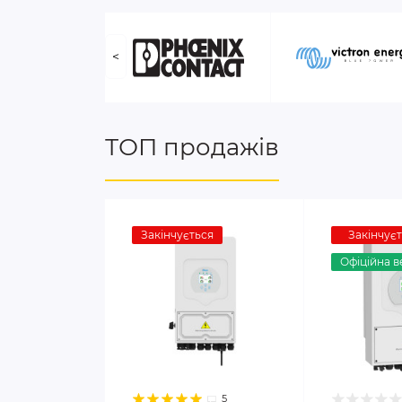
<
ТОП продажів
Закінчується
Закінчує
Офіційна в
5