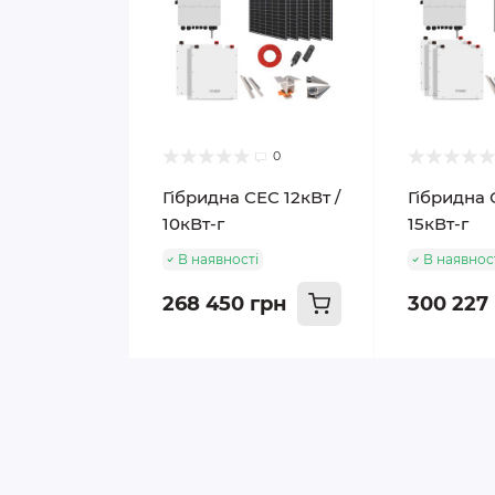
0
Гібридна СЕС 12кВт /
Гібридна 
10кВт-г
15кВт-г
В наявності
В наявнос
268 450 грн
300 227