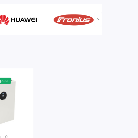
>
рсія
0