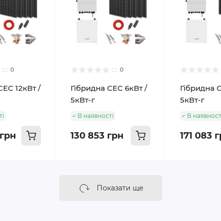
0
0
СЕС 12кВт /
Гібридна СЕС 6кВт /
Гібридна С
5кВт-г
5кВт-г
ті
В наявності
В наявност
 грн
130 853 грн
171 083 
Показати ще