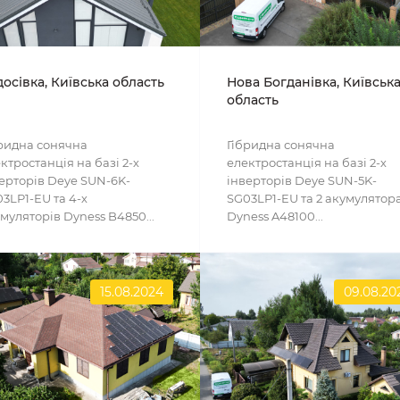
осівка, Київська область
Нова Богданівка, Київськ
область
ридна сонячна
Гібридна сонячна
ктростанція на базі 2-х
електростанція на базі 2-х
ерторів Deye SUN-6K-
інверторів Deye SUN-5K-
3LP1-EU та 4-х
SG03LP1-EU та 2 акумулятор
муляторів Dyness B4850...
Dyness A48100...
15.08.2024
09.08.20