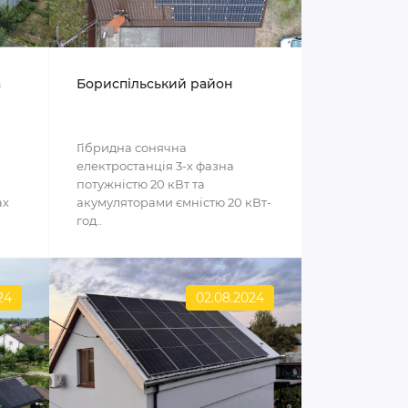
а
Бориспільський район
Гібридна сонячна
електростанція 3-х фазна
потужністю 20 кВт та
ах
акумуляторами ємністю 20 кВт-
год..
24
02.08.2024