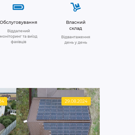
Обслуговування
Власний
склад
Віддалений
моніторинг та виїзд
Відвантаження
фахівців
день у день
24
29.08.2024