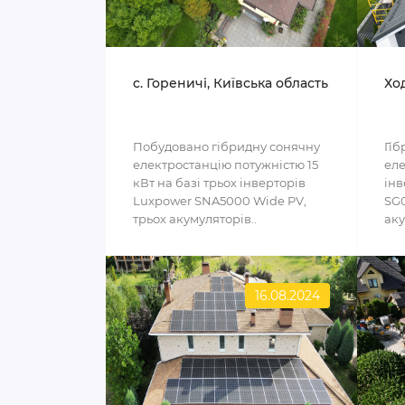
c. Гореничі, Київська область
Ход
Побудовано гібридну сонячну
Гіб
електростанцію потужністю 15
еле
кВт на базі трьох інверторів
інв
Luxpower SNA5000 Wide PV,
SG0
трьох акумуляторів..
аку
16.08.2024