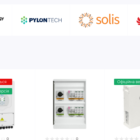
ться
Офіційна ве
ерсія
0
0