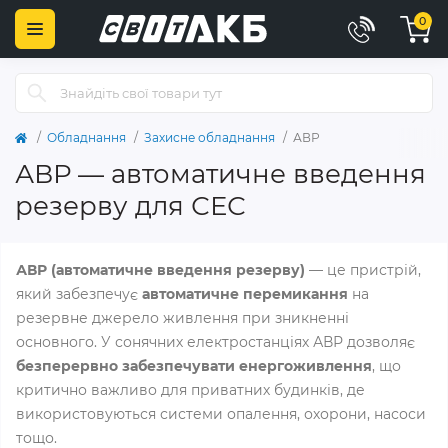
0
Обладнання
Захисне обладнання
АВР
АВР — автоматичне введення
резерву для СЕС
АВР (автоматичне введення резерву)
— це пристрій,
який забезпечує
автоматичне перемикання
на
резервне джерело живлення при зникненні
основного. У сонячних електростанціях АВР дозволяє
безперервно забезпечувати енергоживлення
, що
критично важливо для приватних будинків, де
використовуються системи опалення, охорони, насоси
тощо.