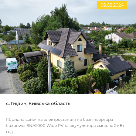
09.08.2024
с. Гнідин, Київська область
Гібридна сонячна електростанція на базі інвертора
Luxpower SNA5000 Wide PV та акумулятора ємністю 5 кВт-
год...