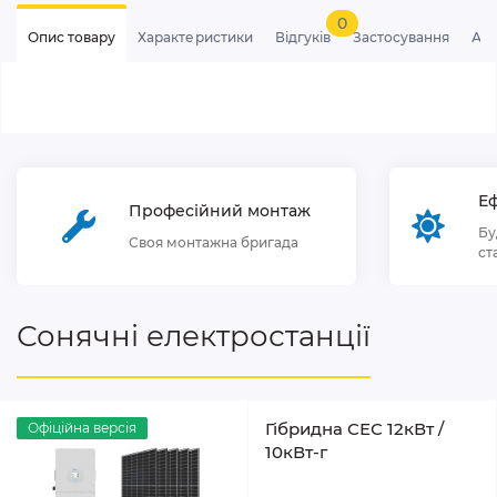
0
Опис товару
Характеристики
Відгуків
Застосування
Ан
Еф
Професійний монтаж
Бу
Своя монтажна бригада
ст
Сонячні електростанції
Гібридна СЕС 12кВт /
Офіційна версія
10кВт-г