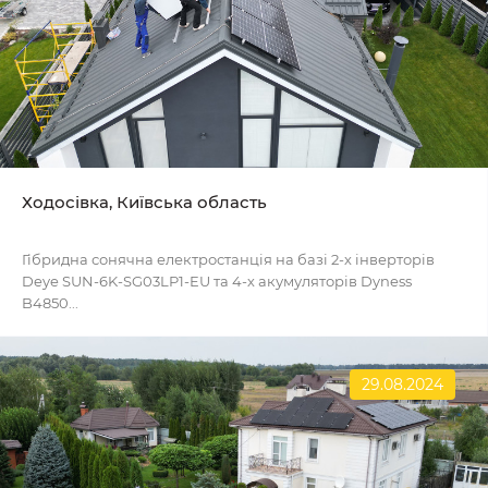
Ходосівка, Київська область
Гібридна сонячна електростанція на базі 2-х інверторів
Deye SUN-6K-SG03LP1-EU та 4-х акумуляторів Dyness
B4850...
29.08.2024