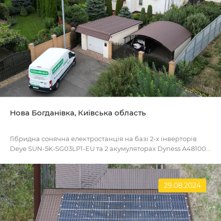
Нова Богданівка, Київська область
Гібридна сонячна електростанція на базі 2-х інверторів
Deye SUN-5K-SG03LP1-EU та 2 акумуляторах Dyness A48100...
29.08.2024