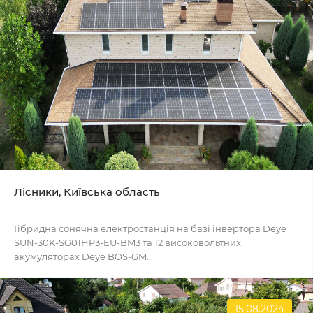
Лісники, Київська область
Гібридна сонячна електростанція на базі інвертора Deye
SUN-30K-SG01HP3-EU-BM3 та 12 високовольтних
акумуляторах Deye BOS-GM...
15.08.2024