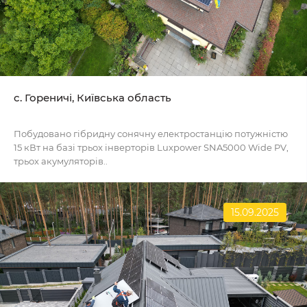
c. Гореничі, Київська область
Побудовано гібридну сонячну електростанцію потужністю
15 кВт на базі трьох інверторів Luxpower SNA5000 Wide PV,
трьох акумуляторів..
15.09.2025