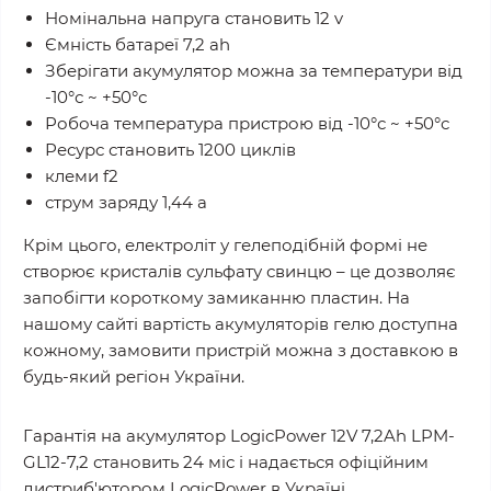
Номінальна напруга становить 12 v
Ємність батареї 7,2 ah
Зберігати акумулятор можна за температури від
-10°с ~ +50°с
Робоча температура пристрою від -10°с ~ +50°с
Ресурс становить 1200 циклів
клеми f2
струм заряду 1,44 a
Крім цього, електроліт у гелеподібній формі не
створює кристалів сульфату свинцю – це дозволяє
запобігти короткому замиканню пластин. На
нашому сайті вартість акумуляторів гелю доступна
кожному, замовити пристрій можна з доставкою в
будь-який регіон України.
Гарантія на акумулятор LogicPower 12V 7,2Ah LPM-
GL12-7,2 становить 24 міс і надається офіційним
дистриб'ютором LogicPower в Україні.