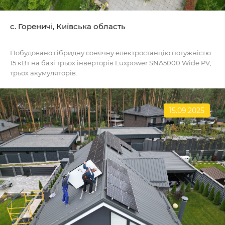
c. Гореничі, Київська область
Побудовано гібридну сонячну електростанцію потужністю
15 кВт на базі трьох інверторів Luxpower SNA5000 Wide PV,
трьох акумуляторів..
15.09.2025