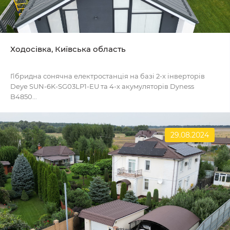
Ходосівка, Київська область
Гібридна сонячна електростанція на базі 2-х інверторів
Deye SUN-6K-SG03LP1-EU та 4-х акумуляторів Dyness
B4850...
29.08.2024