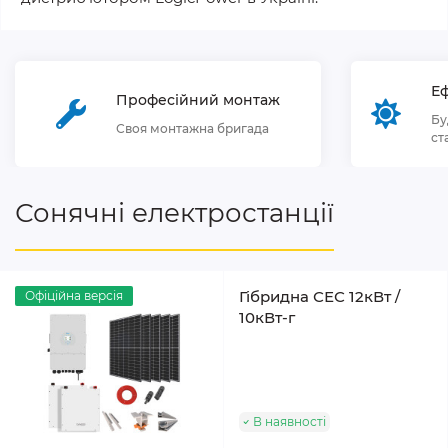
Еф
Професійний монтаж
Бу
Своя монтажна бригада
ст
Сонячні електростанції
Гібридна СЕС 12кВт /
Офіційна версія
10кВт-г
В наявності