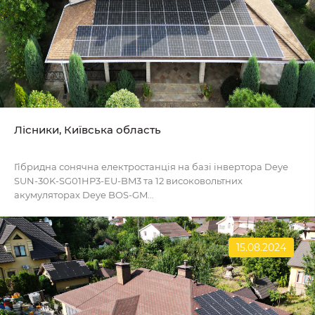
Лісники, Київська область
Гібридна сонячна електростанція на базі інвертора Deye
SUN-30K-SG01HP3-EU-BM3 та 12 високовольтних
акумуляторах Deye BOS-GM...
15.08.2024