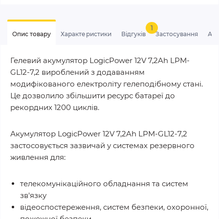
1
Опис товару
Характеристики
Відгуків
Застосування
Ан
Гелевий акумулятор LogicPower 12V 7,2Ah LPM-
GL12-7,2 вироблений з додаванням
модифікованого електроліту гелеподібному стані.
Це дозволило збільшити ресурс батареї до
рекордних 1200 циклів.
Акумулятор LogicPower 12V 7,2Ah LPM-GL12-7,2
застосовується зазвичай у системах резервного
живлення для:
телекомунікаційного обладнання та систем
зв'язку
відеоспостереження, систем безпеки, охоронної,
пожежної безпеки