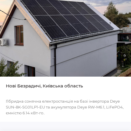
Нові Безрадичі, Київська область
Гібридна сонячна електростанція на базі інвертора Deye
SUN-8K-SG01LP1-EU та акумулятора Deye RW-M6.1, LiFePO4,
ємністю 6.14 кВт-го..