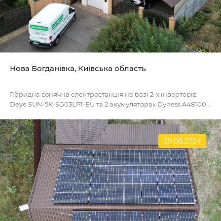
Нова Богданівка, Київська область
Гібридна сонячна електростанція на базі 2-х інверторів
Deye SUN-5K-SG03LP1-EU та 2 акумуляторах Dyness A48100...
29.08.2024