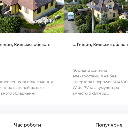
Гнідин, Київська область
с. Гнідин, Київська област
Гібридна сонячна
електростанція на базі
ановлення та підключення
інвертора Luxpower SNA50
ячних панелей до вже
Wide PV та акумулятора
вного обладнання..
ємністю 5 кВт-год...
Час роботи
Популярне