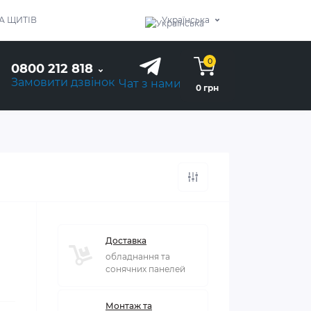
А ЩИТІВ
Українська
0
0800 212 818
Замовити дзвінок
Чат з нами
0 грн
Доставка
обладнання та
сонячних панелей
Монтаж та