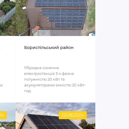
а
Бориспільський район
Гібридна сонячна
електростанція 3-х фазна
потужністю 20 кВт та
ах
акумуляторами ємністю 20 кВт-
год..
24
02.08.2024