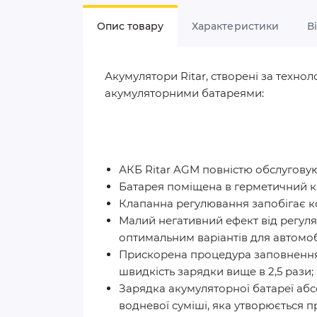
Опис товару
Характеристики
В
Акумулятори Ritar, створені за техн
акумуляторними батареями:
АКБ Ritar AGM повністю обслуговую
Батарея поміщена в герметичний ко
Клапанна регулювання запобігає к
Малий негативний ефект від регуля
оптимальним варіантів для автомоб
Прискорена процедура заповнення 
швидкість зарядки вище в 2,5 рази;
Зарядка акумуляторної батареї аб
водневої суміші, яка утворюється п