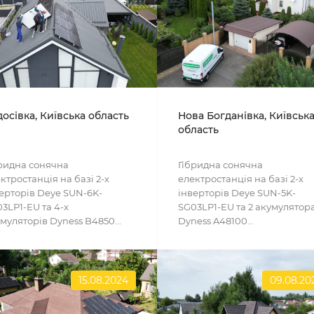
осівка, Київська область
Нова Богданівка, Київськ
область
ридна сонячна
Гібридна сонячна
ктростанція на базі 2-х
електростанція на базі 2-х
ерторів Deye SUN-6K-
інверторів Deye SUN-5K-
3LP1-EU та 4-х
SG03LP1-EU та 2 акумулятор
муляторів Dyness B4850...
Dyness A48100...
15.08.2024
09.08.20