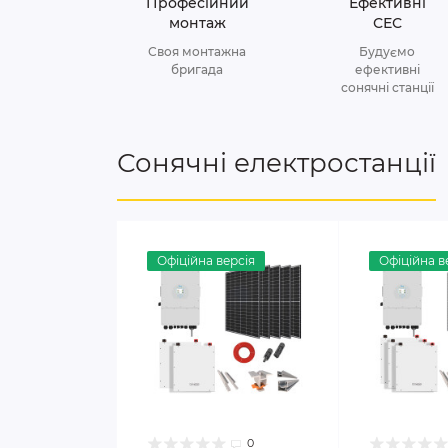
Професійний
Ефективні
монтаж
СЕС
Своя монтажна
Будуємо
бригада
ефективні
сонячні станції
Сонячні електростанції
Офіційна версія
Офіційна в
0