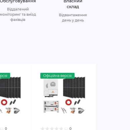
Обслуговування
Власний
склад
Віддалений
моніторинг та виїзд
Відвантаження
фахівців
день у день
рсія
Офіційна версія
0
0