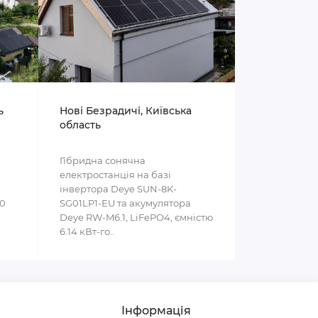
ь
Нові Безрадичі, Київська
область
Гібридна сонячна
електростанція на базі
інвертора Deye SUN-8K-
00
SG01LP1-EU та акумулятора
Deye RW-M6.1, LiFePO4, ємністю
6.14 кВт-го..
Інформація