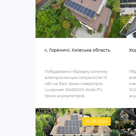
c. Гореничі, Київська область
Ход
Побудовано гібридну сонячну
Гіб
електростанцію потужністю 15
еле
кВт на базі трьох інверторів
інв
Luxpower SNA5000 Wide PV,
SG0
трьох акумуляторів..
аку
16.08.2024