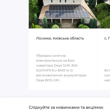
Лісники, Київська область
с. 
Гібридна сонячна
електростанція на базі
інвертора Deye SUN-30K-
SG01HP3-EU-BM3 та 12
Вст
високовольтних акумуляторах
сон
Deye BOS-GM...
ная
Слідкуйте за новинками та акціями: