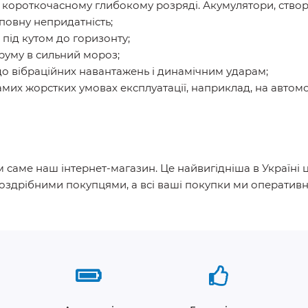
 короткочасному глибокому розряді. Акумулятори, створе
повну непридатність;
під кутом до горизонту;
труму в сильний мороз;
 до вібраційних навантажень і динамічним ударам;
амих жорстких умовах експлуатації, наприклад, на автомо
 саме наш інтернет-магазин. Це найвигідніша в Україні ц
оздрібними покупцями, а всі ваші покупки ми оперативн