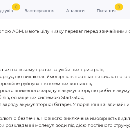
0
0
ідгуків
Застосування
Аналоги
Питання
ологією AGM, мають цілу низку переваг перед звичайним
ться на всьому протязі служби цих пристроїв;
рпус, що виключає ймовірність протікання кислотного е
орозійне руйнування клемних контактів;
рного зниженого заряду в акумуляторі, що робить акуму
ілів, оснащених системою Start-Stop;
заряду акумуляторної батареї. У порівнянні зі звичайн
солютно безпечна. Повністю виключена ймовірність виді
ри розкладанні молекул води під дією постійного струму;