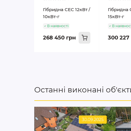
Гібридна СЕС 12кВт /
Гібридна 
10кВт-г
15кВт-г
В наявності
В наявнос
268 450 грн
300 227
Останні виконані об'єкт
30.09.2025