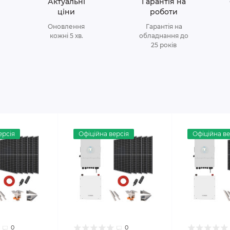
Актуальні
Гарантія на
ціни
роботи
Оновлення
Гарантія на
кожні 5 хв.
обладнання до
25 років
ерсія
Офіційна версія
Офіційна ве
0
0