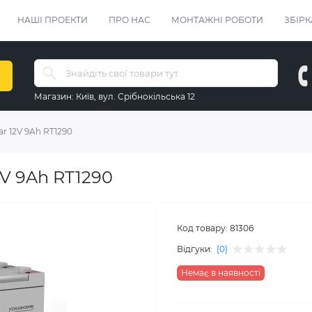
НАШІ ПРОЕКТИ
ПРО НАС
МОНТАЖНІ РОБОТИ
ЗБІРК
Магазин:
Київ, вул. Срібнокільська 12
ar 12V 9Ah RT1290
2V 9Ah RT1290
Код товару:
81306
Відгуки:
(0)
Немає в наявності