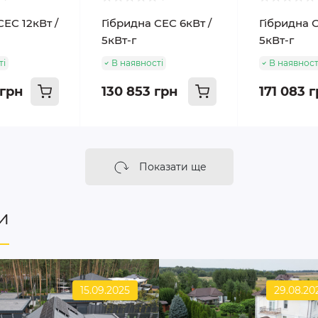
СЕС 12кВт /
Гібридна СЕС 6кВт /
Гібридна С
5кВт-г
5кВт-г
ті
В наявності
В наявност
 грн
130 853 грн
171 083 
Показати ще
и
15.09.2025
29.08.20