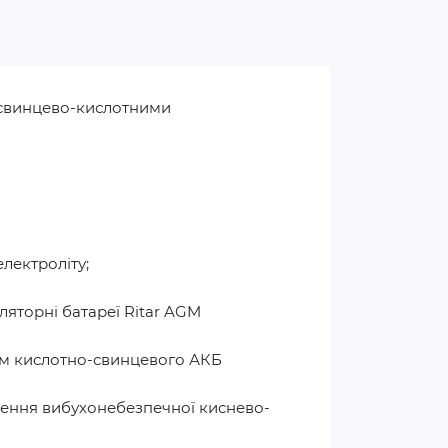
и свинцево-кислотними
лектроліту;
ляторні батареї Ritar AGM
им кислотно-свинцевого АКБ
лення вибухонебезпечної киснево-