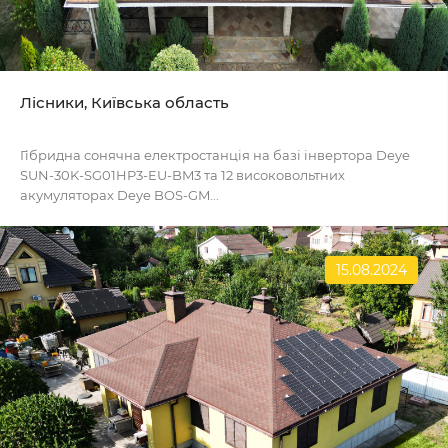
Лісники, Київська область
Гібридна сонячна електростанція на базі інвертора Deye
SUN-30K-SG01HP3-EU-BM3 та 12 високовольтних
акумуляторах Deye BOS-GM...
15.08.2024