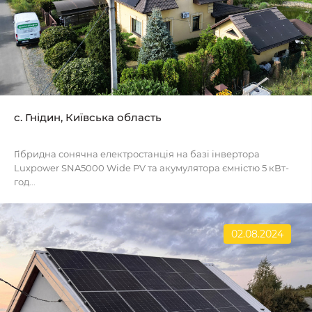
с. Гнідин, Київська область
Гібридна сонячна електростанція на базі інвертора
Luxpower SNA5000 Wide PV та акумулятора ємністю 5 кВт-
год...
02.08.2024