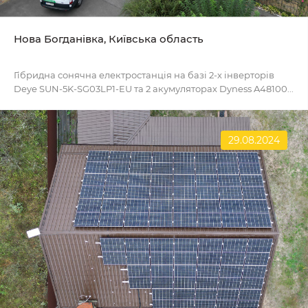
Нова Богданівка, Київська область
Гібридна сонячна електростанція на базі 2-х інверторів
Deye SUN-5K-SG03LP1-EU та 2 акумуляторах Dyness A48100...
29.08.2024