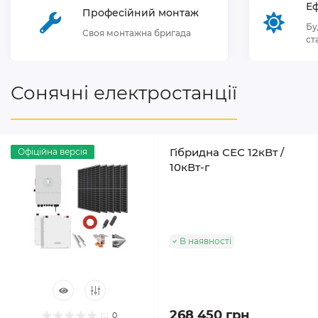
Еф
Професійний монтаж
Бу
Своя монтажна бригада
ст
Сонячні електростанції
Гібридна СЕС 12кВт /
Офіційна версія
10кВт-г
В наявності
268 450 грн
0