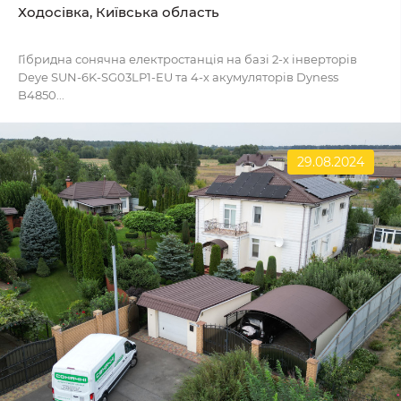
Ходосівка, Київська область
Гібридна сонячна електростанція на базі 2-х інверторів
Deye SUN-6K-SG03LP1-EU та 4-х акумуляторів Dyness
B4850...
29.08.2024