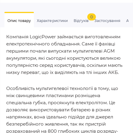
0
Опис товару
Характеристики
Відгуків
Застосування
Ан
Компанія LogicPower займається виготовленням
електротехнічного обладнання. Саме її фахівці
першими почали випускати мультигелеві AGM
акумулятори, які сьогодні користуються великою
популярністю серед користувачів, оскільки мають
низку переваг, що їх виділяють на тлі інших АКБ.
Особливість мультигелевої технології в тому, що
між свинцевими пластинами розміщена
спеціальна губка, просякнута електролітом. Це
дозволяє використовувати батарею в різних
напрямках, вона ідеально підійде для джерел
безперебійного живлення, так як пристрій
розрахований на 800 глибоких циклів розряду-