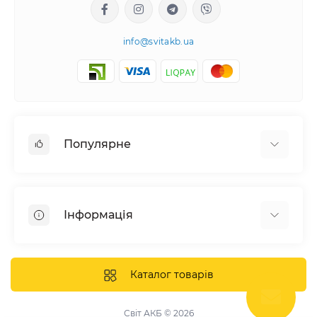
info@svitakb.ua
Популярне
Сонячні електростанції
Обладнання
Інформація
Системи зберігання енергії
Сонячні панелі
Наші проекти
Інвертори
Відгуки про нас
Каталог товарів
Акумулятори
Доставка та оплата
Кріплення фотомодулів
Контакти
Світ АКБ © 2026