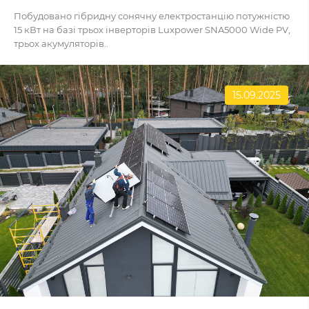
Побудовано гібридну сонячну електростанцію потужністю
15 кВт на базі трьох інверторів Luxpower SNA5000 Wide PV,
трьох акумуляторів..
15.09.2025