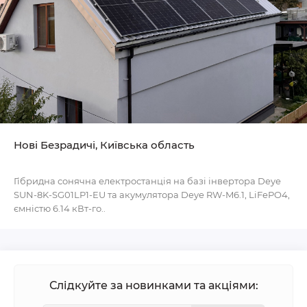
Нові Безрадичі, Київська область
Гібридна сонячна електростанція на базі інвертора Deye
SUN-8K-SG01LP1-EU та акумулятора Deye RW-M6.1, LiFePO4,
ємністю 6.14 кВт-го..
Слідкуйте за новинками та акціями: