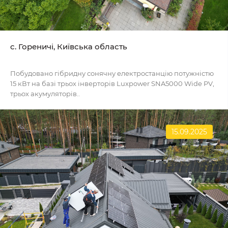
c. Гореничі, Київська область
Побудовано гібридну сонячну електростанцію потужністю
15 кВт на базі трьох інверторів Luxpower SNA5000 Wide PV,
трьох акумуляторів..
15.09.2025