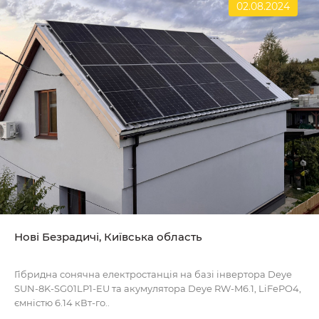
02.08.2024
Нові Безрадичі, Київська область
Гібридна сонячна електростанція на базі інвертора Deye
SUN-8K-SG01LP1-EU та акумулятора Deye RW-M6.1, LiFePO4,
ємністю 6.14 кВт-го..