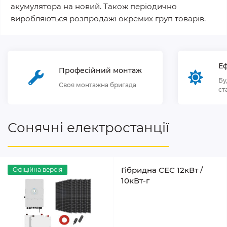
акумулятора на новий. Також періодично
виробляються розпродажі окремих груп товарів.
Еф
Професійний монтаж
Бу
Своя монтажна бригада
ст
Сонячні електростанції
Гібридна СЕС 12кВт /
Офіційна версія
10кВт-г