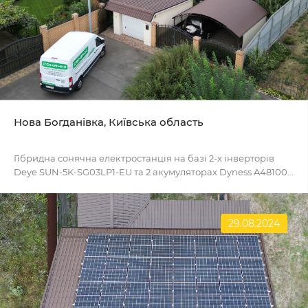
Нова Богданівка, Київська область
Гібридна сонячна електростанція на базі 2-х інверторів
Deye SUN-5K-SG03LP1-EU та 2 акумуляторах Dyness A48100...
29.08.2024