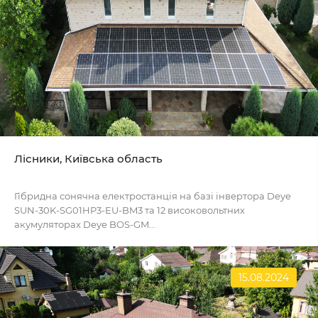
Лісники, Київська область
Гібридна сонячна електростанція на базі інвертора Deye
SUN-30K-SG01HP3-EU-BM3 та 12 високовольтних
акумуляторах Deye BOS-GM...
15.08.2024