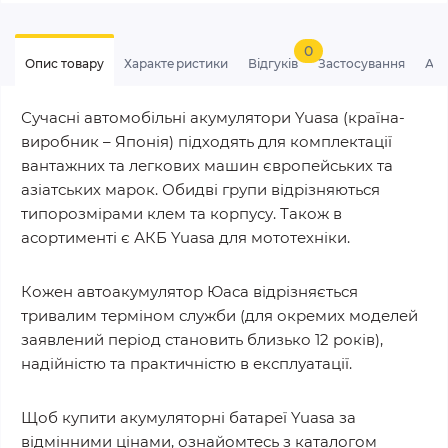
0
Опис товару
Характеристики
Відгуків
Застосування
Ан
Сучасні автомобільні акумулятори Yuasa (країна-
виробник – Японія) підходять для комплектації
вантажних та легкових машин європейських та
азіатських марок. Обидві групи відрізняються
типорозмірами клем та корпусу. Також в
асортименті є АКБ Yuasa для мототехніки.
Кожен автоакумулятор Юаса відрізняється
тривалим терміном служби (для окремих моделей
заявлений період становить близько 12 років),
надійністю та практичністю в експлуатації.
Щоб купити акумуляторні батареї Yuasa за
відмінними цінами, ознайомтесь з каталогом