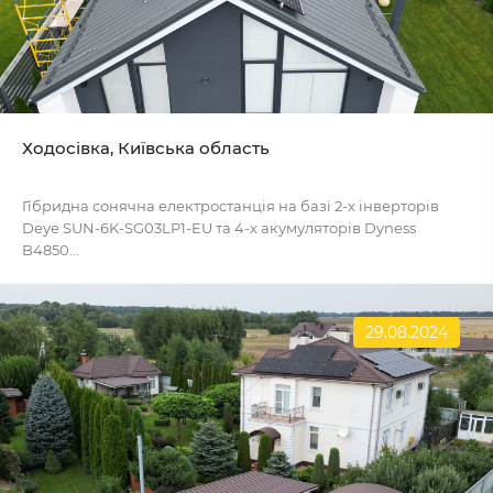
Ходосівка, Київська область
Гібридна сонячна електростанція на базі 2-х інверторів
Deye SUN-6K-SG03LP1-EU та 4-х акумуляторів Dyness
B4850...
29.08.2024