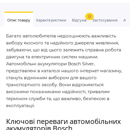
0
Опис товару
Характеристики
Відгуків
Застосування
Ан
Багато автолюбителів недооцінюють важливість
вибору якісного та надійного джерела живлення,
забуваючи, що від цього залежить справна робота
двигуна та електричних систем машини.
Автомобільні акумулятори Bosch Silver,
представлені в каталозі нашого інтернет магазину,
стануть відмінним вибором для вашого
транспортного засобу. Вони відрізняються
високими показниками надійності, тривалим
терміном служби та, що важливо, безпекою в
експлуатації.
Ключові переваги автомобільних
акумуляторів Bosch