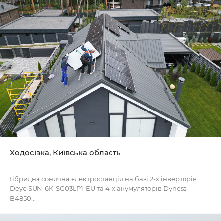
Ходосівка, Київська область
Гібридна сонячна електростанція на базі 2-х інверторів
Deye SUN-6K-SG03LP1-EU та 4-х акумуляторів Dyness
B4850...