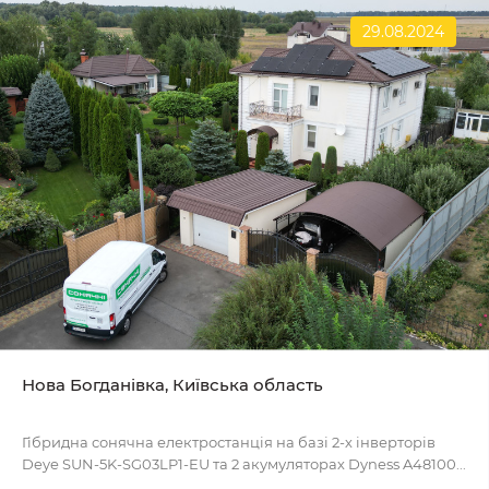
29.08.2024
Нова Богданівка, Київська область
Гібридна сонячна електростанція на базі 2-х інверторів
Deye SUN-5K-SG03LP1-EU та 2 акумуляторах Dyness A48100...