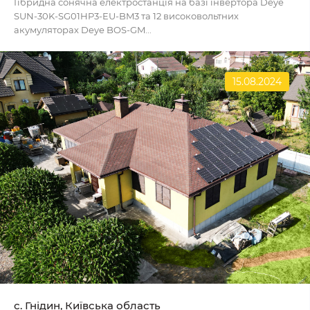
Гібридна сонячна електростанція на базі інвертора Deye
SUN-30K-SG01HP3-EU-BM3 та 12 високовольтних
акумуляторах Deye BOS-GM...
15.08.2024
с. Гнідин, Київська область