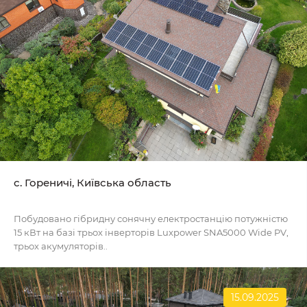
c. Гореничі, Київська область
Побудовано гібридну сонячну електростанцію потужністю
15 кВт на базі трьох інверторів Luxpower SNA5000 Wide PV,
трьох акумуляторів..
15.09.2025