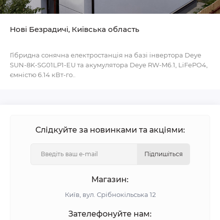
Нові Безрадичі, Київська область
Гібридна сонячна електростанція на базі інвертора Deye
SUN-8K-SG01LP1-EU та акумулятора Deye RW-M6.1, LiFePO4,
ємністю 6.14 кВт-го..
Слідкуйте за новинками та акціями:
Підпишіться
Магазин:
Київ, вул. Срібнокільська 12
Зателефонуйте нам: