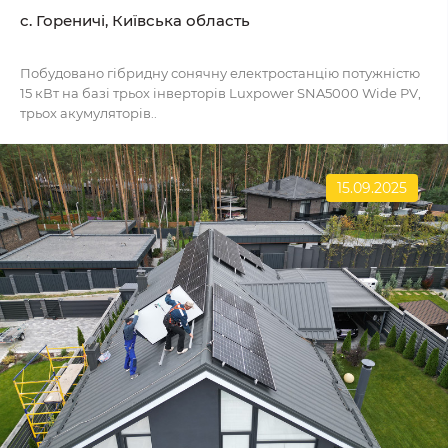
c. Гореничі, Київська область
Побудовано гібридну сонячну електростанцію потужністю
15 кВт на базі трьох інверторів Luxpower SNA5000 Wide PV,
трьох акумуляторів..
15.09.2025