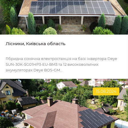
Лісники, Київська область
Гібридна сонячна електростанція на базі інвертора Deye
SUN-30K-SG01HP3-EU-BM3 та 12 високовольтних
акумуляторах Deye BOS-GM...
15.08.2024