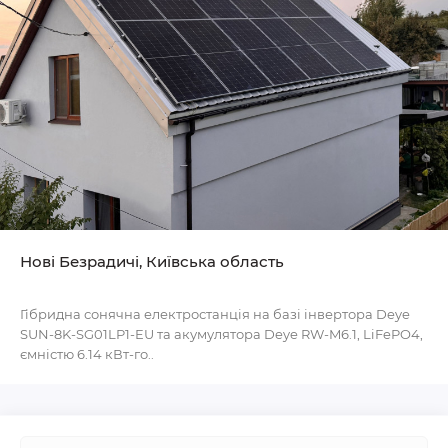
Нові Безрадичі, Київська область
Гібридна сонячна електростанція на базі інвертора Deye
SUN-8K-SG01LP1-EU та акумулятора Deye RW-M6.1, LiFePO4,
ємністю 6.14 кВт-го..