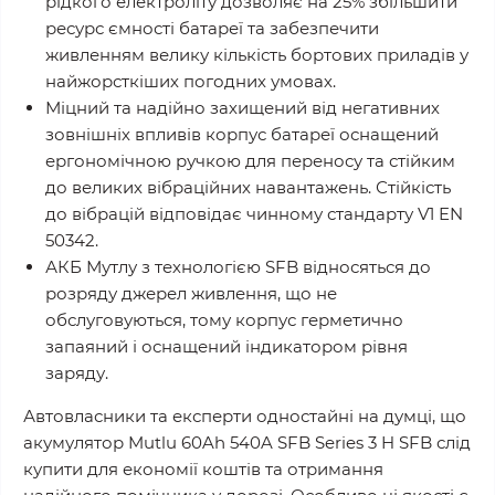
рідкого електроліту дозволяє на 25% збільшити
ресурс ємності батареї та забезпечити
живленням велику кількість бортових приладів у
найжорсткіших погодних умовах.
Міцний та надійно захищений від негативних
зовнішніх впливів корпус батареї оснащений
ергономічною ручкою для переносу та стійким
до великих вібраційних навантажень. Стійкість
до вібрацій відповідає чинному стандарту V1 EN
50342.
АКБ Мутлу з технологією SFB відносяться до
розряду джерел живлення, що не
обслуговуються, тому корпус герметично
запаяний і оснащений індикатором рівня
заряду.
Автовласники та експерти одностайні на думці, що
акумулятор Mutlu 60Ah 540A SFB Series 3 H SFB слід
купити для економії коштів та отримання