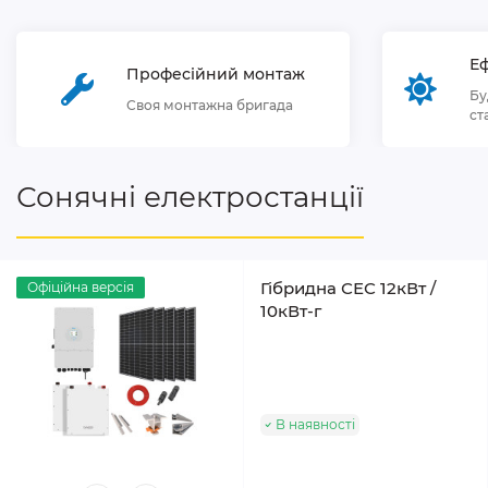
Еф
Професійний монтаж
Бу
Своя монтажна бригада
ст
Сонячні електростанції
Гібридна СЕС 12кВт /
Офіційна версія
10кВт-г
В наявності