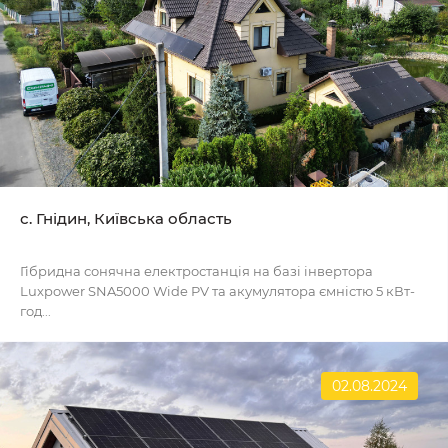
с. Гнідин, Київська область
Гібридна сонячна електростанція на базі інвертора
Luxpower SNA5000 Wide PV та акумулятора ємністю 5 кВт-
год...
02.08.2024