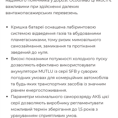
надійного помічника у дорозі. Особливо ці якості є
важливими при здійсненні далеких
вантажопасажирських перевезень.
Кришка батареї оснащена лабіринтовою
системою відведення газів та вбудованими
пламегасниками, тому ризик мимовільного
самозаймання, замикання та протікання
зведений до нуля.
Високі показники потужності холодного пуску
дозволяють ефективно використовувати
акумулятори MUTLU із серії SFB у суворих
погодних умовах для комерційних автомобілів
та будь-яких транспортних засобів із значним
рівнем енергоспоживання.
Параметри мінімального саморозряду АКБ цієї
серії дозволяють виробнику регламентувати
можливий термін зберігання до 1,5 років з
урахуванням сприятливих умов.