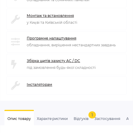
Монтаж та встановлення
у Києві та Київській області
Програмне налаштування
обладнання, вирішення нестандартних завдань
Збірка щитів захисту AC / DC
під замовлення будь-якої складності
Інсталяторам
1
Опис товару
Характеристики
Відгуків
Застосування
Ан