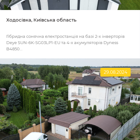
Ходосівка, Київська область
Гібридна сонячна електростанція на базі 2-х інверторів
Deye SUN-6K-SG03LP1-EU та 4-х акумуляторів Dyness
B4850...
29.08.2024