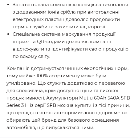
Запатентована компанією кальцієва технологія
з додаванням іонів срібла при виготовленні
електродних пластин дозволяє продовжити
термін служби та захистити від корозії.
Спеціальна система маркування продукції
штрих- та QR-кодами дозволяє компанії
відстежувати та ідентифікувати свою продукцію
по всьому світу.
Компанія дотримується чинних екологічних норм,
тому майже 100% асортименту може бути
утилізовано. Що служить додатковою перевагою
для споживача, крім доступної ціни та високої
продуктивності. Акумулятори Mutlu 60Ah 540A SFB
Series 3 H із серії SFB можна купити і з тієї причини,
що провідні світові автопромислові підприємства
обирають цей бренд для базового оснащення
автомобілів, що випускаються ними.