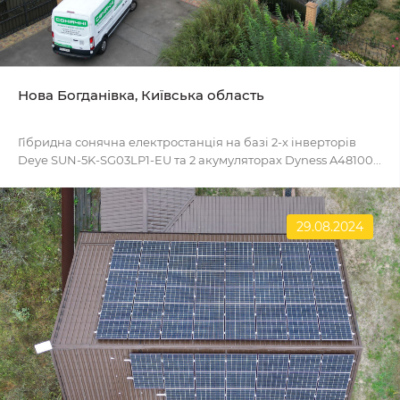
Нова Богданівка, Київська область
Гібридна сонячна електростанція на базі 2-х інверторів
Deye SUN-5K-SG03LP1-EU та 2 акумуляторах Dyness A48100...
29.08.2024