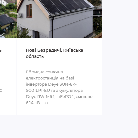
ь
Нові Безрадичі, Київська
область
Гібридна сонячна
електростанція на базі
інвертора Deye SUN-8K-
00
SG01LP1-EU та акумулятора
Deye RW-M6.1, LiFePO4, ємністю
6.14 кВт-го..