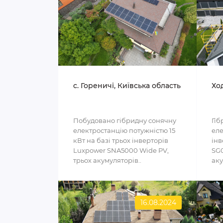
c. Гореничі, Київська область
Ход
Побудовано гібридну сонячну
Гіб
електростанцію потужністю 15
еле
кВт на базі трьох інверторів
інв
Luxpower SNA5000 Wide PV,
SG0
трьох акумуляторів..
аку
16.08.2024