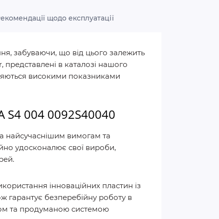
екомендації щодо експлуатації
ня, забуваючи, що від цього залежить
, представлені в каталозі нашого
зняються високими показниками
A S4 004 0092S40040
ла найсучаснішим вимогам та
ійно удосконалює свої вироби,
рей.
икористання інноваційних пластин із
кож гарантує безперебійну роботу в
ком та продуманою системою