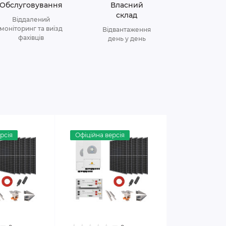
Обслуговування
Власний
склад
Віддалений
моніторинг та виїзд
Відвантаження
фахівців
день у день
рсія
Офіційна версія