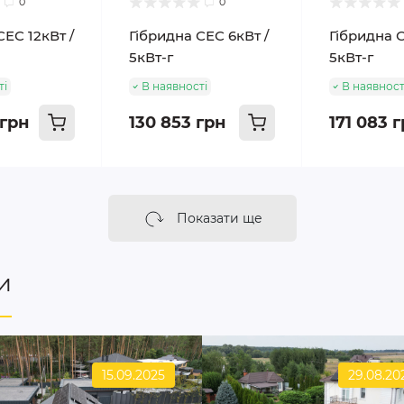
0
0
СЕС 12кВт /
Гібридна СЕС 6кВт /
Гібридна С
5кВт-г
5кВт-г
ті
В наявності
В наявност
 грн
130 853 грн
171 083 
Показати ще
и
15.09.2025
29.08.20