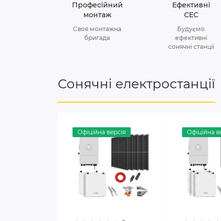
Професійний
Ефективні
монтаж
СЕС
Своя монтажна
Будуємо
бригада
ефективні
сонячні станції
Сонячні електростанції
Офіційна версія
Офіційна в