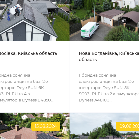
осівка, Київська область
Нова Богданівка, Київськ
область
ридна сонячна
Гібридна сонячна
ктростанція на базі 2-х
електростанція на базі 2-х
ерторів Deye SUN-6K-
інверторів Deye SUN-5K-
3LP1-EU та 4-х
SG03LP1-EU та 2 акумулятор
муляторів Dyness B4850...
Dyness A48100...
15.08.2024
09.08.20