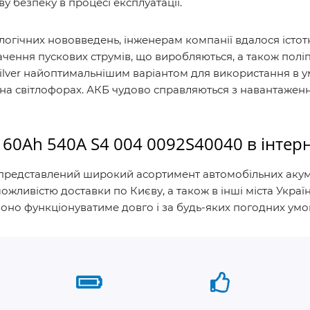
ву безпеку в процесі експлуатації.
гічних нововведень, інженерам компанії вдалося істот
ачення пускових струмів, що виробляються, а також пол
Silver найоптимальнішим варіантом для використання в ум
на світлофорах. АКБ чудово справляються з навантажен
60Ah 540A S4 004 0092S40040 в інтерн
представлений широкий асортимент автомобільних акумуля
жливістю доставки по Києву, а також в інші міста Укра
воно функціонуватиме довго і за будь-яких погодних умо