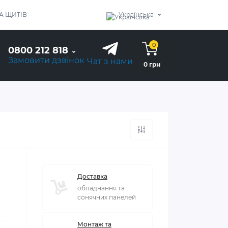
А ЩИТІВ
Українська
0
0800 212 818
Замовити дзвінок
Чат з нами
0 грн
Доставка
обладнання та
сонячних панелей
Монтаж та