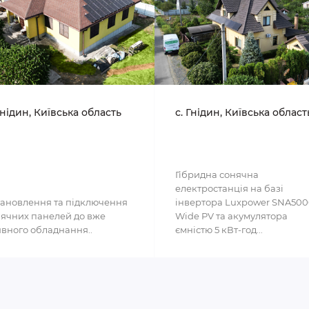
Гнідин, Київська область
с. Гнідин, Київська област
Гібридна сонячна
електростанція на базі
ановлення та підключення
інвертора Luxpower SNA50
ячних панелей до вже
Wide PV та акумулятора
вного обладнання..
ємністю 5 кВт-год...