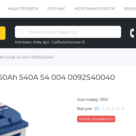
НАШІ ПРОЕКТИ
ПРО НАС
МОНТАЖНІ РОБОТИ
ЗБІРК
Магазин:
Київ, вул. Срібнокільська 12
Ah 540A S4 004 0092S40040
 60Ah 540A S4 004 0092S40040
Код товару:
9150
Відгуки:
(0)
Немає в наявності