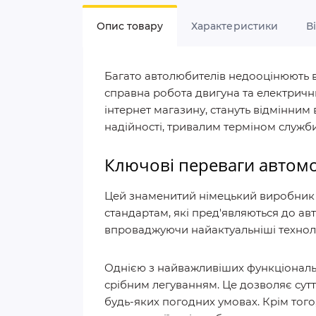
Опис товару
Характеристики
В
Багато автолюбителів недооцінюють в
справна робота двигуна та електрични
інтернет магазину, стануть відмінни
надійності, тривалим терміном служби
Ключові переваги автомо
Цей знаменитий німецький виробник р
стандартам, які пред'являються до а
впроваджуючи найактуальніші техноло
Однією з найважливіших функціональн
срібним легуванням. Це дозволяє сутт
будь-яких погодних умовах. Крім то