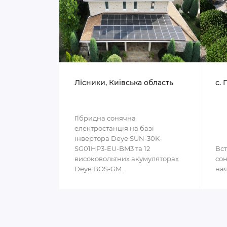
Лісники, Київська область
с. 
Гібридна сонячна
електростанція на базі
інвертора Deye SUN-30K-
SG01HP3-EU-BM3 та 12
Вст
високовольтних акумуляторах
сон
Deye BOS-GM...
ная