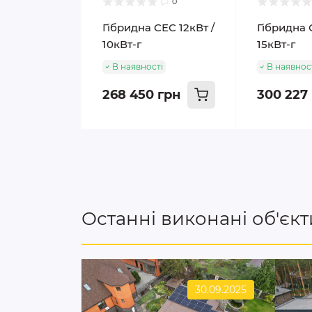
0
Гібридна СЕС 12кВт /
Гібридна 
10кВт-г
15кВт-г
В наявності
В наявнос
268 450 грн
300 227
Останні виконані об'єкт
30.09.2025