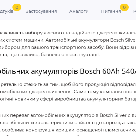
0
0
ідгуків
Застосування
Аналоги
Питання
Р
ажливість вибору якісного та надійного джерела живлен
х систем машини. Автомобільні акумулятори Bosch Silver
м вибором для вашого транспортного засобу. Вони відрі
 та, що важливо, безпекою в експлуатації.
більних акумуляторів Bosch 60Ah 540
етельно стежить за тим, щоб його продукція відповіда
втомобільних джерел живлення. Саме тому компанія пост
гічні новинки у сфері виробництва акумуляторних бата
их переваг автомобільних акумуляторів Bosch Silver є в
єво збільшити характеристики стійкості до корозії, а та
го, особлива конструкція кришки, оснащеної пламегасни