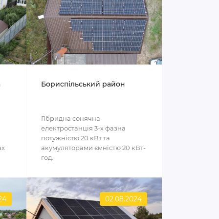
а
Бориспільський район
Гібридна сонячна
електростанція 3-х фазна
потужністю 20 кВт та
ах
акумуляторами ємністю 20 кВт-
год..
24
02.08.2024