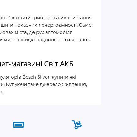
но збільшити тривалість використання
іпшити показники енергоємності. Саме
овах міста, де рух автомобіля
нями та швидко відновлюються навіть
ет-магазині Світ АКБ
торів Bosch Silver, купити які
їни. Купуючи таке джерело живлення,
в.