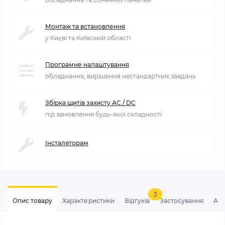
Монтаж та встановлення
у Києві та Київській області
Програмне налаштування
обладнання, вирішення нестандартних завдань
Збірка щитів захисту AC / DC
під замовлення будь-якої складності
Інсталяторам
3
Опис товару
Характеристики
Відгуків
Застосування
Ан