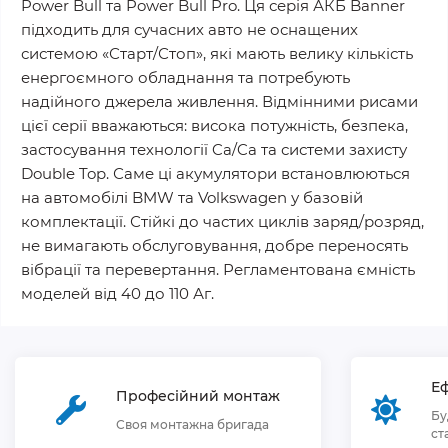
Power Bull та Power Bull Pro. Ця серія АКБ Banner
підходить для сучасних авто не оснащених
системою «Старт/Стоп», які мають велику кількість
енергоємного обладнання та потребують
надійного джерела живлення. Відмінними рисами
цієї серії вважаються: висока потужність, безпека,
застосування технології Ca/Ca та системи захисту
Double Top. Саме ці акумулятори встановлюються
на автомобілі BMW та Volkswagen у базовій
комплектації. Стійкі до частих циклів заряд/розряд,
не вимагають обслуговування, добре переносять
вібрації та перевертання. Регламентована ємність
моделей від 40 до 110 Аг.
Еф
Професійний монтаж
Бу
Своя монтажна бригада
ст