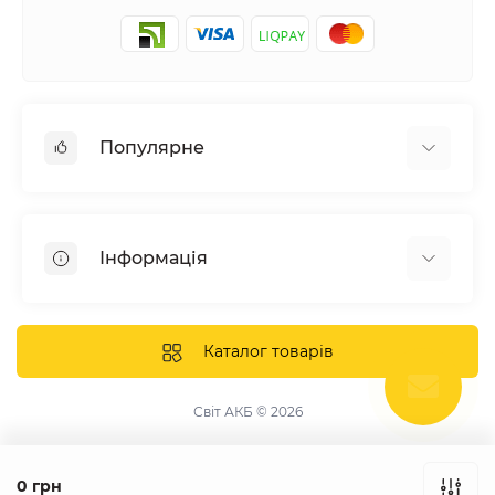
Популярне
Сонячні електростанції
Обладнання
Інформація
Системи зберігання енергії
Сонячні панелі
Наші проекти
Інвертори
Відгуки про нас
Каталог товарів
Акумулятори
Доставка та оплата
Кріплення фотомодулів
Контакти
Світ АКБ © 2026
Захисне обладнання
Гарантія
Публічна оферта
0 грн