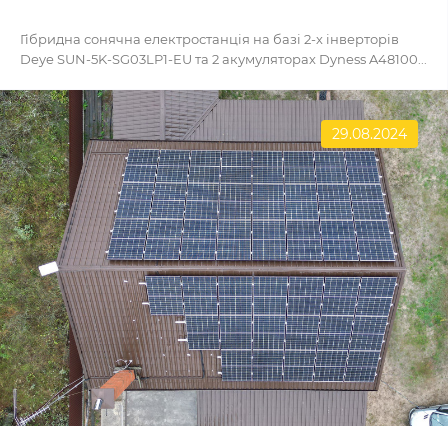
Гібридна сонячна електростанція на базі 2-х інверторів
Deye SUN-5K-SG03LP1-EU та 2 акумуляторах Dyness A48100...
29.08.2024