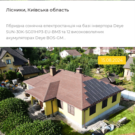
Лісники, Київська область
Гібридна сонячна електростанція на базі інвертора Deye
SUN-30K-SG01HP3-EU-BM3 та 12 високовольтних
акумуляторах Deye BOS-GM...
15.08.2024