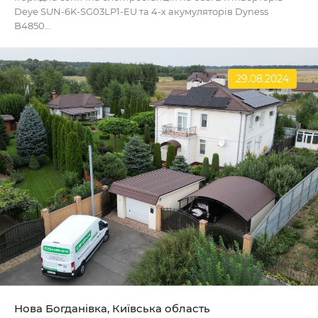
Deye SUN-6K-SG03LP1-EU та 4-х акумуляторів Dyness
B4850...
29.08.2024
Нова Богданівка, Київська область