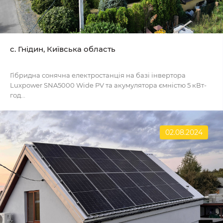
с. Гнідин, Київська область
Гібридна сонячна електростанція на базі інвертора
Luxpower SNA5000 Wide PV та акумулятора ємністю 5 кВт-
год...
02.08.2024