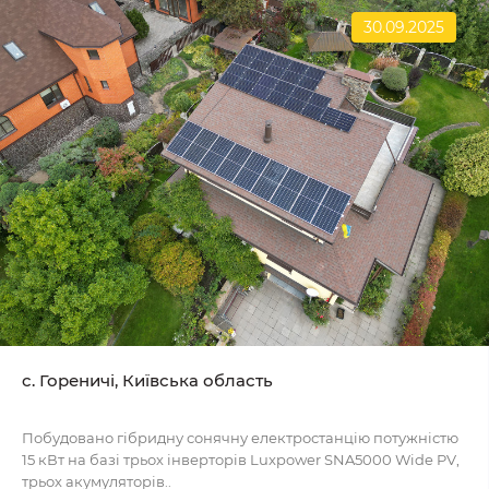
30.09.2025
c. Гореничі, Київська область
Побудовано гібридну сонячну електростанцію потужністю
15 кВт на базі трьох інверторів Luxpower SNA5000 Wide PV,
трьох акумуляторів..