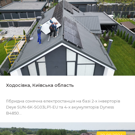
Ходосівка, Київська область
Гібридна сонячна електростанція на базі 2-х інверторів
Deye SUN-6K-SG03LP1-EU та 4-х акумуляторів Dyness
B4850...