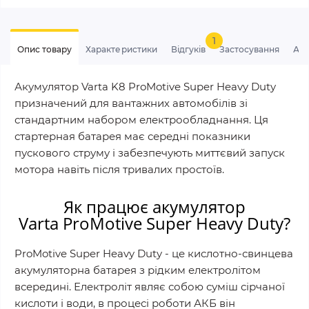
1
Опис товару
Характеристики
Відгуків
Застосування
Ан
Акумулятор Varta K8 ProMotive Super Heavy Duty
призначений для вантажних автомобілів зі
стандартним набором електрообладнання. Ця
стартерная батарея має середні показники
пускового струму і забезпечують миттєвий запуск
мотора навіть після тривалих простоїв.
Як працює акумулятор
Varta
ProMotive Super Heavy Duty
?
ProMotive Super Heavy Duty - це кислотно-свинцева
акумуляторна батарея з рідким електролітом
всередині. Електроліт являє собою суміш сірчаної
кислоти і води, в процесі роботи АКБ він