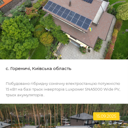
c. Гореничі, Київська область
Побудовано гібридну сонячну електростанцію потужністю
15 кВт на базі трьох інверторів Luxpower SNA5000 Wide PV,
трьох акумуляторів..
15.09.2025