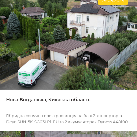
29.08.2024
Нова Богданівка, Київська область
Гібридна сонячна електростанція на базі 2-х інверторів
Deye SUN-5K-SG03LP1-EU та 2 акумуляторах Dyness A48100...