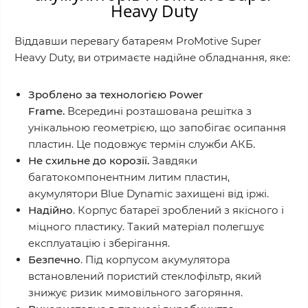
Heavy Duty
Віддавши перевагу батареям ProMotive Super
Heavy Duty, ви отримаєте надійне обладнання, яке:
Зроблено за технологією Power
Frame.
Всередині розташована решітка з
унікальною геометрією, що запобігає осипання
пластин. Це подовжує термін служби АКБ.
Не схильне до корозії.
Завдяки
багатокомпонентним литим пластин,
акумулятори Blue Dynamic захищені від іржі.
Надійно
. Корпус батареї зроблений з якісного і
міцного пластику. Такий матеріал полегшує
експлуатацію і зберігання.
Безпечно
. Під корпусом акумулятора
встановлений пористий стеклофільтр, який
знижує ризик мимовільного загоряння.