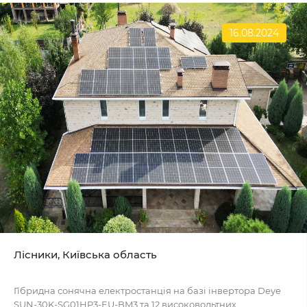
16.08.2024
Лісники, Київська область
Гібридна сонячна електростанція на базі інвертора Deye
SUN-30K-SG01HP3-EU-BM3 та 12 високовольтних