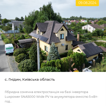
09.08.2024
с. Гнідин, Київська область
Гібридна сонячна електростанція на базі інвертора
Luxpower SNA5000 Wide PV та акумулятора ємністю 5 кВт-
год...