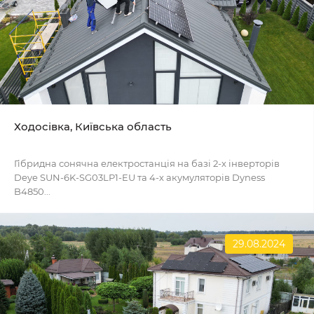
Ходосівка, Київська область
Гібридна сонячна електростанція на базі 2-х інверторів
Deye SUN-6K-SG03LP1-EU та 4-х акумуляторів Dyness
B4850...
29.08.2024