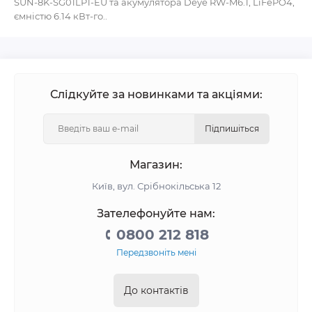
SUN-8K-SG01LP1-EU та акумулятора Deye RW-M6.1, LiFePO4,
ємністю 6.14 кВт-го..
Слідкуйте за новинками та акціями:
Підпишіться
Магазин:
Київ, вул. Срібнокільська 12
Зателефонуйте нам:
0800 212 818
Передзвоніть мені
До контактів