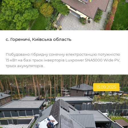
c. Гореничі, Київська область
Побудовано гібридну сонячну електростанцію потужністю
15 кВт на базі трьох інверторів Luxpower SNA5000 Wide PV,
трьох акумуляторів..
15.09.2025