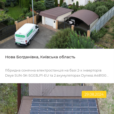
Нова Богданівка, Київська область
Гібридна сонячна електростанція на базі 2-х інверторів
Deye SUN-5K-SG03LP1-EU та 2 акумуляторах Dyness A48100...
29.08.2024