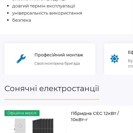
довгий термін експлуатації
універсальність використання
безпека
Еф
Професійний монтаж
Бу
Своя монтажна бригада
ст
Сонячні електростанції
Гібридна СЕС 12кВт /
Офіційна версія
10кВт-г