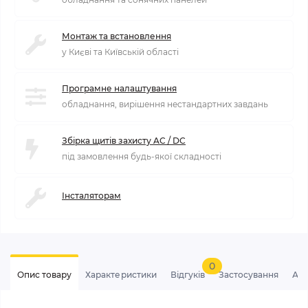
Монтаж та встановлення
у Києві та Київській області
Програмне налаштування
обладнання, вирішення нестандартних завдань
Збірка щитів захисту AC / DC
під замовлення будь-якої складності
Інсталяторам
0
Опис товару
Характеристики
Відгуків
Застосування
Ан