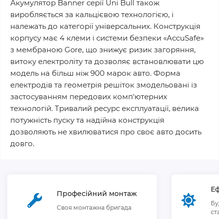
Акумулятор Banner серії Uni Bull також
виробляється за кальцієвою технологією, і
належать до категорії універсальних. Конструкція
корпусу має 4 клеми і системи безпеки «AccuSafe»
з мембраною Gore, що знижує ризик загоряння,
витоку електроліту та дозволяє встановлювати цю
модель на більш ніж 900 марок авто. Форма
електродів та геометрія решіток змодельовані із
застосуванням передових комп'ютерних
технологій. Тривалий ресурс експлуатації, велика
потужність пуску та надійна конструкція
дозволяють не хвилюватися про своє авто досить
довго.
Еф
Професійний монтаж
Бу
Своя монтажна бригада
ст