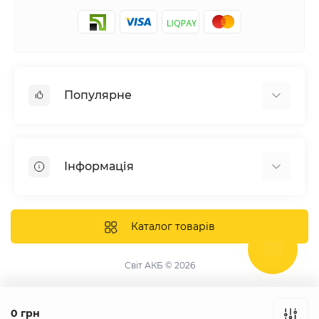
Популярне
Сонячні електростанції
Обладнання
Інформація
Системи зберігання енергії
Сонячні панелі
Наші проекти
Інвертори
Відгуки про нас
Каталог товарів
Акумулятори
Доставка та оплата
Кріплення фотомодулів
Контакти
Світ АКБ © 2026
Захисне обладнання
Гарантія
Публічна оферта
0 грн