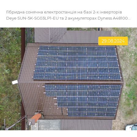
Гібридна сонячна електростанція на базі 2-х інверторів
Deye SUN-5K-SG03LP1-EU та 2 акумуляторах Dyness A48100...
29.08.2024