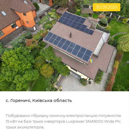
30.09.2025
c. Гореничі, Київська область
Побудовано гібридну сонячну електростанцію потужністю
15 кВт на базі трьох інверторів Luxpower SNA5000 Wide PV,
трьох акумуляторів..