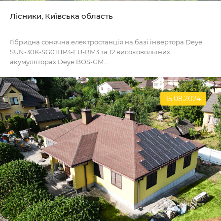
Лісники, Київська область
Гібридна сонячна електростанція на базі інвертора Deye
SUN-30K-SG01HP3-EU-BM3 та 12 високовольтних
акумуляторах Deye BOS-GM...
15.08.2024