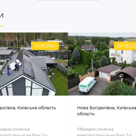
и
15.09.2025
29.08.20
осівка, Київська область
Нова Богданівка, Київськ
область
ридна сонячна
Гібридна сонячна
ктростанція на базі 2-х
електростанція на базі 2-х