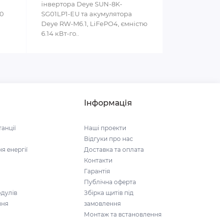
інвертора Deye SUN-8K-
00
SG01LP1-EU та акумулятора
Deye RW-M6.1, LiFePO4, ємністю
6.14 кВт-го..
Інформація
анції
Наші проекти
Відгуки про нас
я енергії
Доставка та оплата
Контакти
Гарантія
Публічна оферта
дулів
Збірка щитів під
ння
замовлення
Монтаж та встановлення