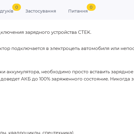
0
0
ідгуків
Застосування
Питання
ключения зарядного устройства CTEK.
ктор подключается в электроцепь автомобиля или непо
ки аккумулятора, необходимо просто вставить зарядное 
доведет АКБ до 100% заряженного состояние. Никогда з
клы, квадроциклы, спецтехника)