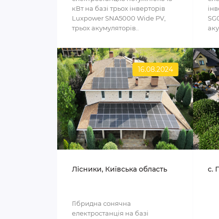
кВт на базі трьох інверторів
інв
Luxpower SNA5000 Wide PV,
SG0
трьох акумуляторів..
аку
16.08.2024
Лісники, Київська область
с. 
Гібридна сонячна
електростанція на базі