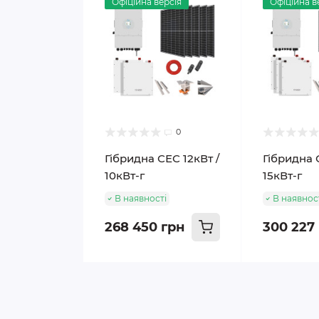
Офіційна версія
Офіційна в
0
Гібридна СЕС 12кВт /
Гібридна 
10кВт-г
15кВт-г
В наявності
В наявнос
268 450 грн
300 227