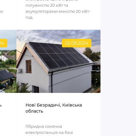
потужністю 20 кВт та
ах
акумуляторами ємністю 20 кВт-
год..
24
02.08.2024
ь
Нові Безрадичі, Київська
область
Гібридна сонячна
електростанція на базі