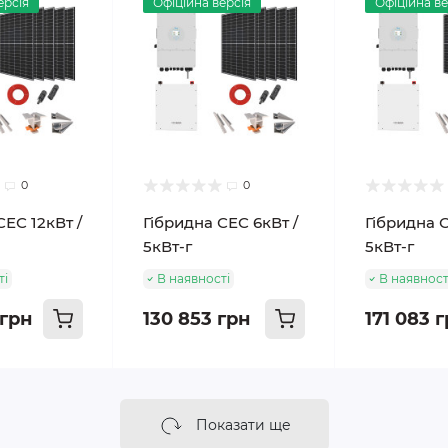
ерсія
Офіційна версія
Офіційна ве
0
0
СЕС 12кВт /
Гібридна СЕС 6кВт /
Гібридна С
5кВт-г
5кВт-г
ті
В наявності
В наявност
 грн
130 853 грн
171 083 
Показати ще