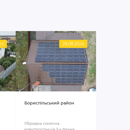
24
29.08.2024
а
Бориспільський район
Гібридна сонячна
електростанція 3-х фазна