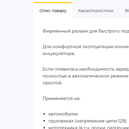
Опис товару
Характеристики
В
Фирменный разъем для быстрого под
Для комфортной эксплуатации конне
аккумулятора.
Если появилась необходимость заряд
полностью в автоматическом режиме 
простой.
Применяется на:
автомобилях
грузовиках (напряжение цепи 12В)
мототехника (в т.ч. лодки, гидроци