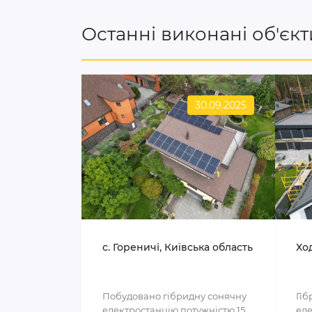
Останні виконані об'єкт
30.09.2025
c. Гореничі, Київська область
Ход
Побудовано гібридну сонячну
Гіб
електростанцію потужністю 15
еле