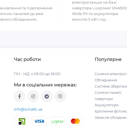
електростанція на базі
ановлення та підключення
інвертора Luxpower SNA50
ячних панелей до вже
Wide PV та акумулятора
вного обладнання..
ємністю 5 кВт-год...
Час роботи
Популярне
ПН - НД: з 09:00 до 18:00
Сонячні електрост
Обладнання
Ми в соціальних мережах:
Системи зберіганн
Сонячні панелі
Інвертори
Акумулятори
info@svitakb.ua
Кріплення фотомо
Захисне обладна