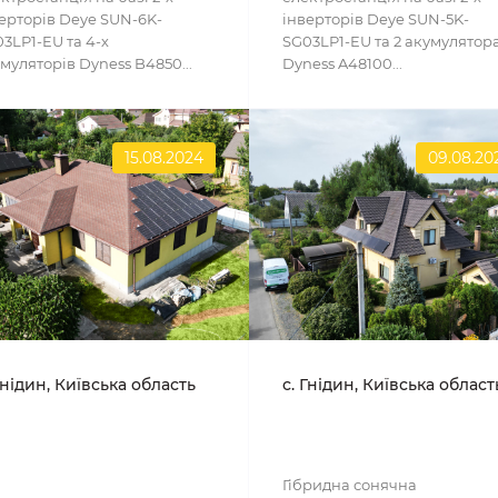
ерторів Deye SUN-6K-
інверторів Deye SUN-5K-
3LP1-EU та 4-х
SG03LP1-EU та 2 акумулятор
муляторів Dyness B4850...
Dyness A48100...
15.08.2024
09.08.20
Гнідин, Київська область
с. Гнідин, Київська област
Гібридна сонячна