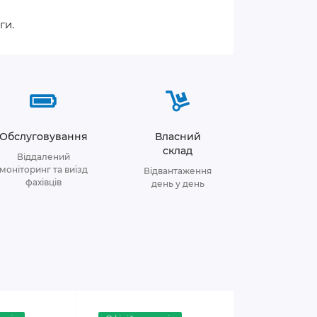
ги.
Обслуговування
Власний
склад
Віддалений
моніторинг та виїзд
Відвантаження
фахівців
день у день