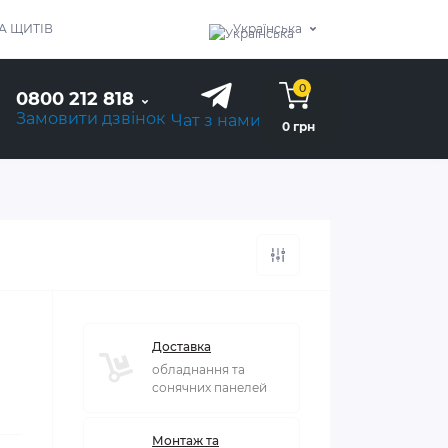
А ЩИТІВ
Українська
0
0800 212 818
Замовити дзвінок
Чат з нами
0 грн
Доставка
обладнання та
сонячних панелей
Монтаж та