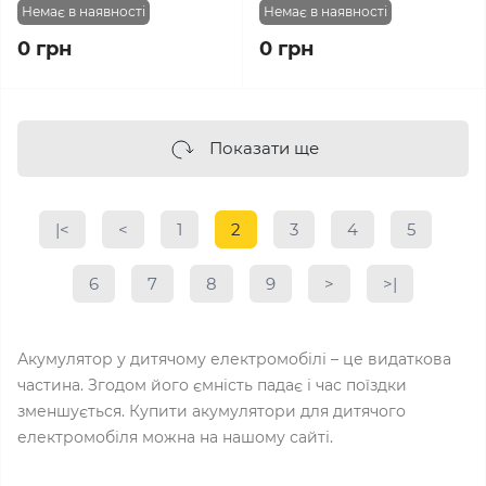
Немає в наявності
Немає в наявності
0 грн
0 грн
Показати ще
|<
<
1
2
3
4
5
6
7
8
9
>
>|
Акумулятор у дитячому електромобілі – це видаткова
частина. Згодом його ємність падає і час поїздки
зменшується. Купити акумулятори для дитячого
електромобіля можна на нашому сайті.