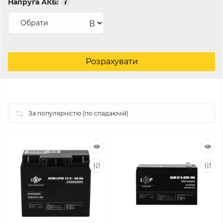
Напруга АКБ:
В