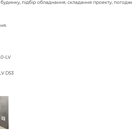
удинку, підбір обладнання, складання проекту, погоджен
ня.
.0-LV
LV D53