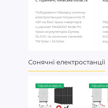
c. Гореничі, Київська область
Ход
Побудовано гібридну сонячну
електростанцію потужністю 15
кВт на базі трьох інверторів
Гіб
Luxpower SNA5000 Wide PV,
еле
трьох акумуляторів Dyness
інв
DL5.0C та сонячних панелей
SG0
TW Solar і JA Solar...
аку
Сонячні електростанції
Офіційна версія
Офіційна в