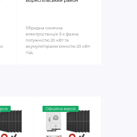
а
Бориспільський район
Гібридна сонячна
електростанція 3-х фазна
потужністю 20 кВт та
ах
акумуляторами ємністю 20 кВт-
год..
рсія
Офіційна версія