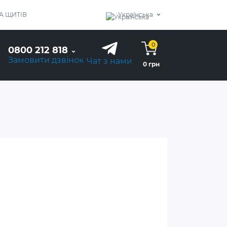
А ЩИТІВ
Українська
0
0800 212 818
Замовити дзвінок
Чат з нами
0 грн