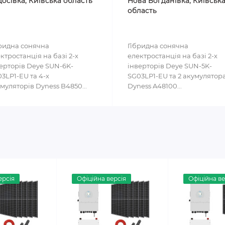
осівка, Київська область
Нова Богданівка, Київськ
область
ридна сонячна
Гібридна сонячна
ктростанція на базі 2-х
електростанція на базі 2-х
ерторів Deye SUN-6K-
інверторів Deye SUN-5K-
3LP1-EU та 4-х
SG03LP1-EU та 2 акумулятор
муляторів Dyness B4850...
Dyness A48100...
ерсія
Офіційна версія
Офіційна ве