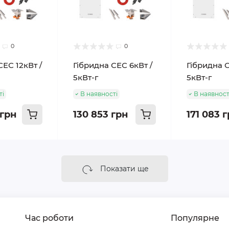
0
0
СЕС 12кВт /
Гібридна СЕС 6кВт /
Гібридна С
5кВт-г
5кВт-г
ті
В наявності
В наявност
 грн
130 853 грн
171 083 
Показати ще
Час роботи
Популярне