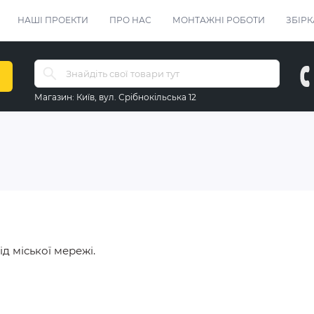
НАШІ ПРОЕКТИ
ПРО НАС
МОНТАЖНІ РОБОТИ
ЗБІРК
Магазин:
Київ, вул. Срібнокільська 12
д міської мережі.