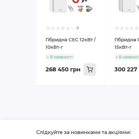
0
Гібридна СЕС 12кВт /
Гібридна 
10кВт-г
15кВт-г
В наявності
В наявнос
268 450 грн
300 227
Слідкуйте за новинками та акціями: