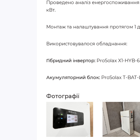
Проведено аналіз енергоспоживання б
кВт.
Монтаж та налаштування протягом 1 д
Використовувалося обладнання:
Гібридний інвертор:
ProSolax X1-HYB-6
Акумуляторний блок:
ProSolax T-BAT-
Фотографії