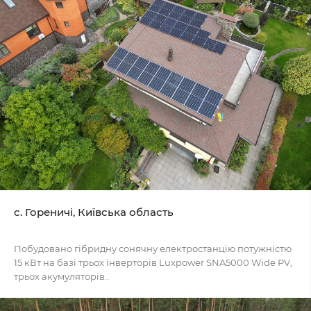
c. Гореничі, Київська область
Побудовано гібридну сонячну електростанцію потужністю
15 кВт на базі трьох інверторів Luxpower SNA5000 Wide PV,
трьох акумуляторів..