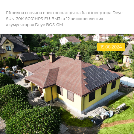
Гібридна сонячна електростанція на базі інвертора Deye
SUN-30K-SG01HP3-EU-BM3 та 12 високовольтних
акумуляторах Deye BOS-GM...
15.08.2024