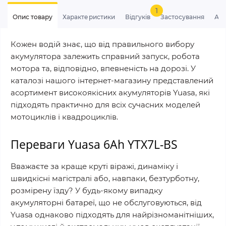
1
Опис товару
Характеристики
Відгуків
Застосування
Ан
Кожен водій знає, що від правильного вибору
акумулятора залежить справний запуск, робота
мотора та, відповідно, впевненість на дорозі. У
каталозі нашого інтернет-магазину представлений
асортимент високоякісних акумуляторів Yuasa, які
підходять практично для всіх сучасних моделей
мотоциклів і квадроциклів.
Переваги Yuasa 6Ah YTX7L-BS
Вважаєте за краще круті віражі, динаміку і
швидкісні магістралі або, навпаки, безтурботну,
розмірену їзду? У будь-якому випадку
акумуляторні батареї, що не обслуговуються, від
Yuasa однаково підходять для найрізноманітніших,