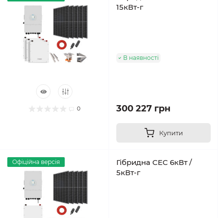
15кВт-г
В наявності
300 227 грн
0
Купити
Гібридна СЕС 6кВт /
Офіційна версія
5кВт-г