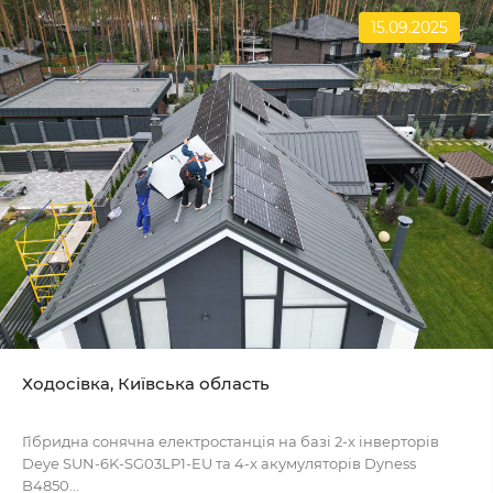
15.09.2025
Ходосівка, Київська область
Гібридна сонячна електростанція на базі 2-х інверторів
Deye SUN-6K-SG03LP1-EU та 4-х акумуляторів Dyness
B4850...