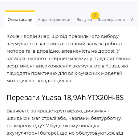
0
Опис товару
Характеристики
Відгуків
Застосування
Ан
Кожен водій знає, що від правильного вибору
акумулятора залежить справний запуск, робота
мотора та, відповідно, впевненість на дорозі. У
каталозі нашого інтернет-магазину представлений
асортимент високоякісних акумуляторів Yuasa, які
підходять практично для всіх сучасних моделей
мотоциклів і квадроциклів.
Переваги Yuasa 18,9Ah YTX20H-BS
Вважаєте за краще круті віражі, динаміку і
швидкісні магістралі або, навпаки, безтурботну,
розмірену їзду? У будь-якому випадку
акумуляторні батареї, що не обслуговуються, від