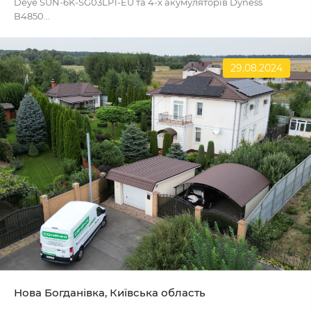
Deye SUN-6K-SG03LP1-EU та 4-х акумуляторів Dyness
B4850...
29.08.2024
Нова Богданівка, Київська область