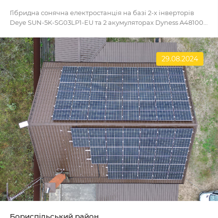
Гібридна сонячна електростанція на базі 2-х інверторів
Deye SUN-5K-SG03LP1-EU та 2 акумуляторах Dyness A48100...
29.08.2024
Бориспільський район