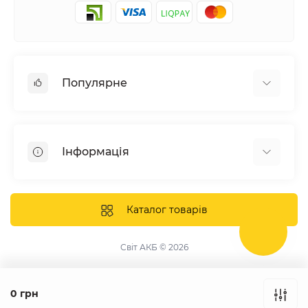
Популярне
Сонячні електростанції
Обладнання
Інформація
Системи зберігання енергії
Сонячні панелі
Наші проекти
Інвертори
Відгуки про нас
Каталог товарів
Акумулятори
Доставка та оплата
Кріплення фотомодулів
Контакти
Світ АКБ © 2026
Захисне обладнання
Гарантія
Публічна оферта
0 грн
Збірка щитів під замовлення