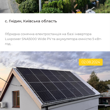
с. Гнідин, Київська область
Гібридна сонячна електростанція на базі інвертора
Luxpower SNA5000 Wide PV та акумулятора ємністю 5 кВт-
год...
02.08.2024