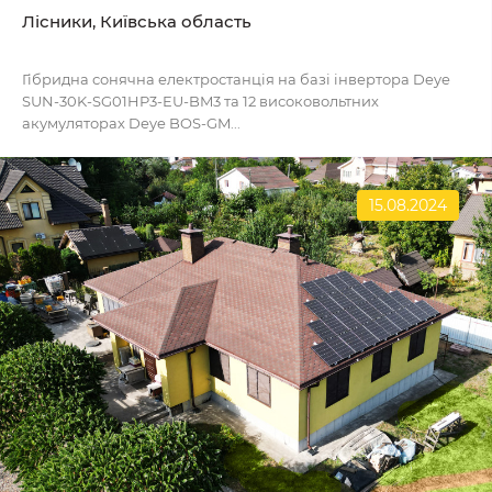
Лісники, Київська область
Гібридна сонячна електростанція на базі інвертора Deye
SUN-30K-SG01HP3-EU-BM3 та 12 високовольтних
акумуляторах Deye BOS-GM...
15.08.2024