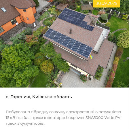
30.09.2025
c. Гореничі, Київська область
Побудовано гібридну сонячну електростанцію потужністю
15 кВт на базі трьох інверторів Luxpower SNA5000 Wide PV,
трьох акумуляторів..