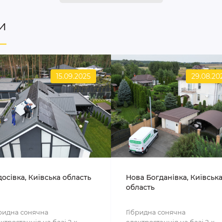
и
15.09.2025
29.08.20
осівка, Київська область
Нова Богданівка, Київськ
область
ридна сонячна
Гібридна сонячна