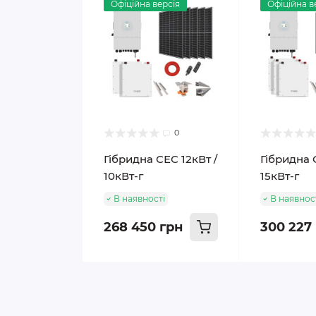
Офіційна версія
Офіційна в
0
Гібридна СЕС 12кВт /
Гібридна 
10кВт-г
15кВт-г
В наявності
В наявнос
268 450 грн
300 227