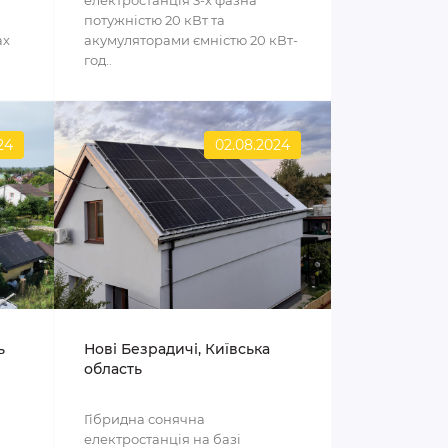
електростанція 3-х фазна
потужністю 20 кВт та
ах
акумуляторами ємністю 20 кВт-
год..
24
02.08.2024
ь
Нові Безрадичі, Київська
область
Гібридна сонячна
електростанція на базі