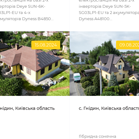
ктростанція на базі 2-х
електростанція на базі 2-х
ерторів Deye SUN-6K-
інверторів Deye SUN-5K-
3LP1-EU та 4-х
SG03LP1-EU та 2 акумулятор
муляторів Dyness B4850...
Dyness A48100...
15.08.2024
09.08.20
Гнідин, Київська область
с. Гнідин, Київська област
Гібридна сонячна