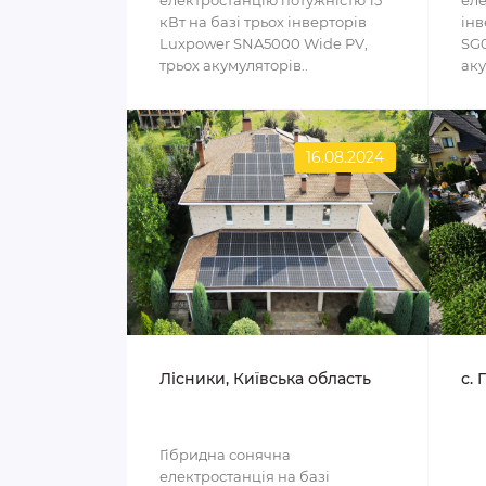
електростанцію потужністю 15
еле
кВт на базі трьох інверторів
інв
Luxpower SNA5000 Wide PV,
SG0
трьох акумуляторів..
аку
16.08.2024
Лісники, Київська область
с. 
Гібридна сонячна
електростанція на базі