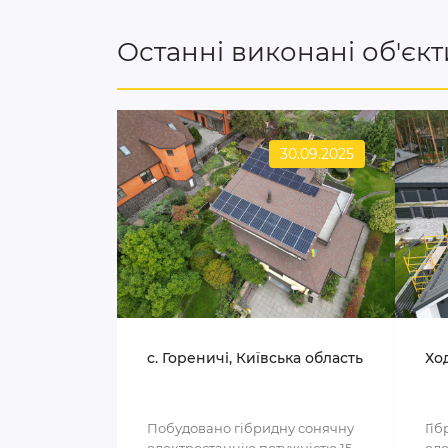
Останні виконані об'єкт
30.09.2025
c. Гореничі, Київська область
Ход
Побудовано гібридну сонячну
Гіб