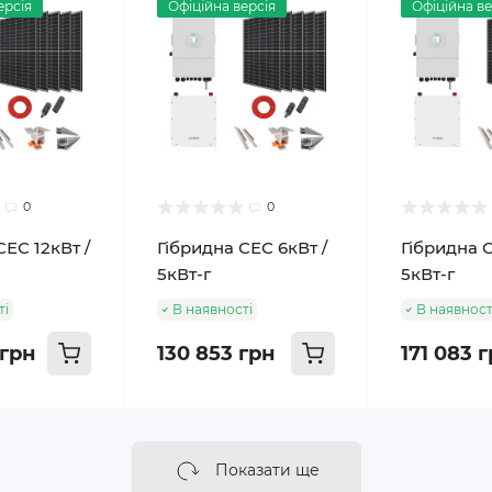
ерсія
Офіційна версія
Офіційна ве
0
0
СЕС 12кВт /
Гібридна СЕС 6кВт /
Гібридна С
5кВт-г
5кВт-г
ті
В наявності
В наявност
 грн
130 853 грн
171 083 
Показати ще