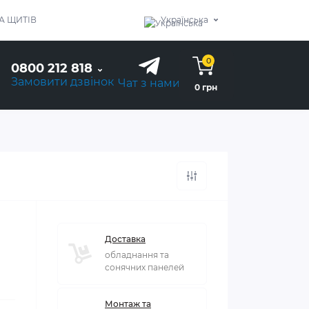
А ЩИТІВ
Українська
0
0800 212 818
Замовити дзвінок
Чат з нами
0 грн
Доставка
обладнання та
сонячних панелей
Монтаж та