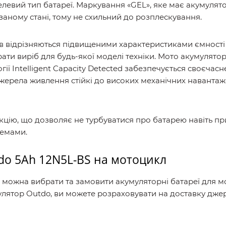
левий тип батареї. Маркування «GEL», яке має акумулятор 
язаному стані, тому не схильний до розплескування.
ерів відрізняються підвищеними характеристиками ємност
ати виріб для будь-якої моделі техніки. Мото акумулято
огії Intelligent Capacity Detected забезпечується своєчас
джерела живлення стійкі до високих механічних навантаже
ію, що дозволяє не турбуватися про батарею навіть при 
лемами.
do 5Ah 12N5L-BS на мотоцикл
Б можна вибрати та замовити акумуляторні батареї для м
улятор Outdo, ви можете розраховувати на доставку джер