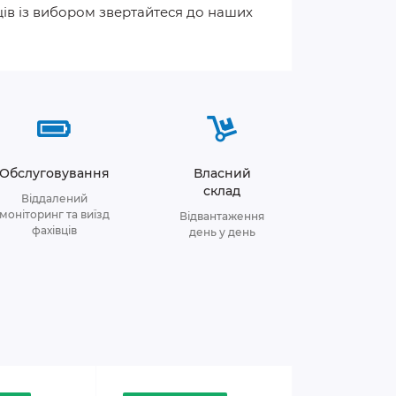
щів із вибором звертайтеся до наших
Обслуговування
Власний
склад
Віддалений
моніторинг та виїзд
Відвантаження
фахівців
день у день