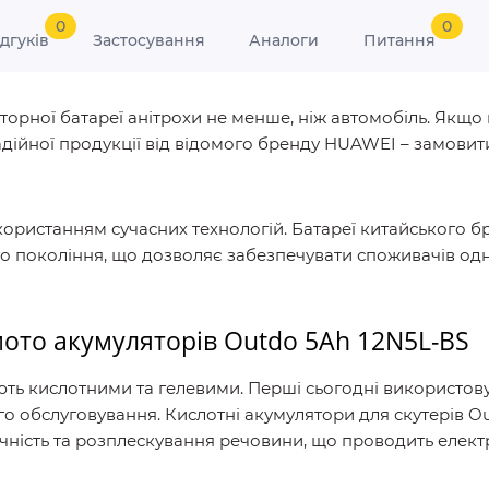
0
0
ідгуків
Застосування
Аналоги
Питання
торної батареї анітрохи не менше, ніж автомобіль. Якщ
надійної продукції від відомого бренду HUAWEI – замов
ористанням сучасних технологій. Батареї китайського б
 покоління, що дозволяє забезпечувати споживачів одни
мото акумуляторів Outdo 5Ah 12N5L-BS
ють кислотними та гелевими. Перші сьогодні використов
о обслуговування. Кислотні акумулятори для скутерів Ou
ність та розплескування речовини, що проводить елект