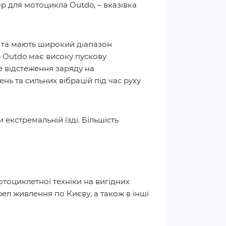
для мотоцикла Outdo, – вказівка ​​
і та мають широкий діапазон
р Outdo має високу пускову
не відстеження заряду на
нь та сильних вібрацій під час руху
екстремальній їзді. Більшість
отоциклетної техніки на вигідних
ел живлення по Києву, а також в інші