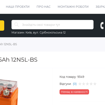
НАШІ ПРОЕКТИ
ПРО НАС
МОНТАЖНІ РОБОТИ
ЗБІРК
Магазин:
Київ, вул. Срібнокільська 12
Ah 12N5L-BS
5Ah 12N5L-BS
Код товару:
9349
Відгуки:
(0)
Немає в наявності