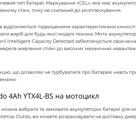
левий тип батареї. Маркування «GEL», яке має акумулятор 
язаному стані, тому не схильний до розплескування.
ерів відрізняються підвищеними характеристиками ємност
ати виріб для будь-якої моделі техніки. Мото акумулято
огії Intelligent Capacity Detected забезпечується своєчас
джерела живлення стійкі до високих механічних навантаже
ію, що дозволяє не турбуватися про батарею навіть при 
лемами.
do 4Ah YTX4L-BS на мотоцикл
Б можна вибрати та замовити акумуляторні батареї для м
улятор Outdo, ви можете розраховувати на доставку джер