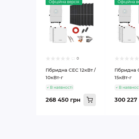
Офіційна версія
Офіційна в
0
Гібридна СЕС 12кВт /
Гібридна 
10кВт-г
15кВт-г
В наявності
В наявнос
268 450 грн
300 227