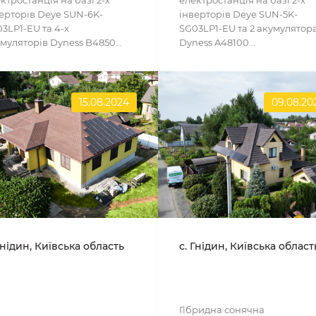
ктростанція на базі 2-х
електростанція на базі 2-х
ерторів Deye SUN-6K-
інверторів Deye SUN-5K-
3LP1-EU та 4-х
SG03LP1-EU та 2 акумулятор
муляторів Dyness B4850...
Dyness A48100...
15.08.2024
09.08.20
Гнідин, Київська область
с. Гнідин, Київська област
Гібридна сонячна