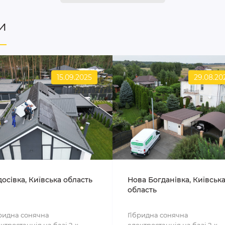
и
15.09.2025
29.08.20
осівка, Київська область
Нова Богданівка, Київськ
область
ридна сонячна
Гібридна сонячна