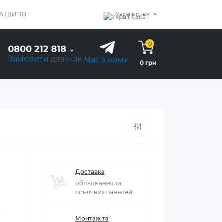
А ЩИТІВ
Українська
0
0800 212 818
Замовити дзвінок
Чат з нами
0 грн
Доставка
обладнання та
сонячних панелей
Монтаж та