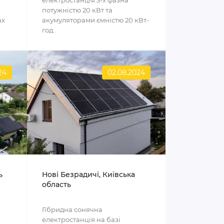
електростанція 3-х фазна
потужністю 20 кВт та
ах
акумуляторами ємністю 20 кВт-
год..
24
02.08.2024
ь
Нові Безрадичі, Київська
область
Гібридна сонячна
електростанція на базі