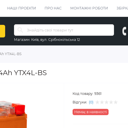
НАШІ ПРОЕКТИ
ПРО НАС
МОНТАЖНІ РОБОТИ
ЗБІРК
Магазин:
Київ, вул. Срібнокільська 12
Ah YTX4L-BS
4Ah YTX4L-BS
Код товару:
9361
Відгуки:
(0)
Немає в наявності