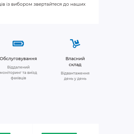
щів із вибором звертайтеся до наших
Обслуговування
Власний
склад
Віддалений
моніторинг та виїзд
Відвантаження
фахівців
день у день