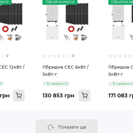
ерсія
Офіційна версія
Офіційна ве
0
0
СЕС 12кВт /
Гібридна СЕС 6кВт /
Гібридна С
5кВт-г
5кВт-г
ті
В наявності
В наявност
 грн
130 853 грн
171 083 
Показати ще