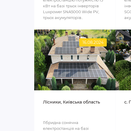
електростанцію потужністю 15
еле
кВт на базі трьох інверторів
інв
Luxpower SNA5000 Wide PV,
SG0
трьох акумуляторів..
аку
16.08.2024
Лісники, Київська область
с. 
Гібридна сонячна
електростанція на базі