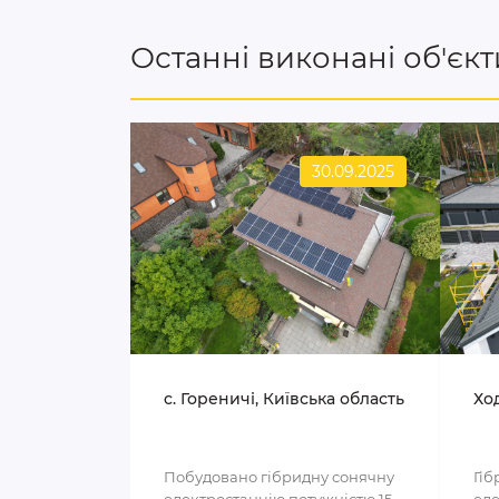
Останні виконані об'єкт
30.09.2025
c. Гореничі, Київська область
Ход
Побудовано гібридну сонячну
Гіб