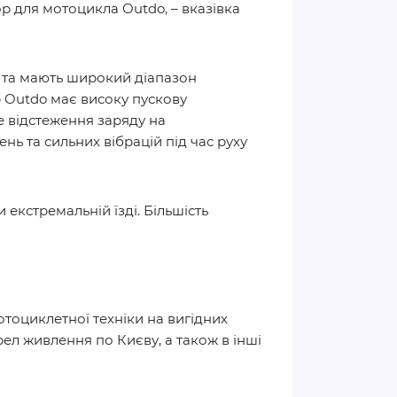
для мотоцикла Outdo, – вказівка ​​
і та мають широкий діапазон
р Outdo має високу пускову
не відстеження заряду на
нь та сильних вібрацій під час руху
екстремальній їзді. Більшість
отоциклетної техніки на вигідних
ел живлення по Києву, а також в інші