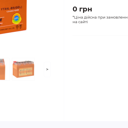
0 грн
*Ціна дійсна при замовленн
на сайті
>