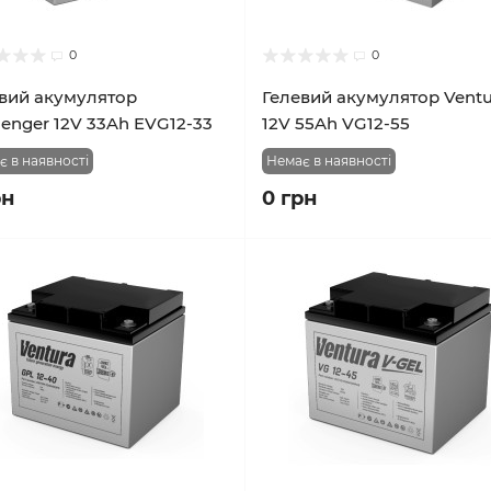
0
0
вий акумулятор
Гелевий акумулятор Ventu
lenger 12V 33Ah EVG12-33
12V 55Ah VG12-55
є в наявності
Немає в наявності
рн
0 грн