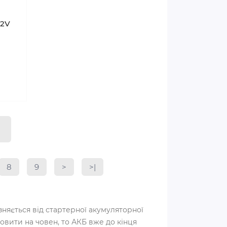
12V
8
9
>
>|
няється від стартерної акумуляторної
овити на човен, то АКБ вже до кінця