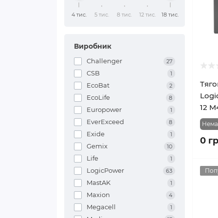
4 тис.
5 тис.
8 тис.
12 тис.
18 тис.
Виробник
Challenger
27
CSB
1
Тяго
EcoBat
2
Logi
EcoLife
8
12 M
Europower
1
EverExceed
8
Нема
Exide
1
0 г
Gemix
10
Life
1
LogicPower
Поп
63
MastAK
1
Maxion
4
Megacell
1