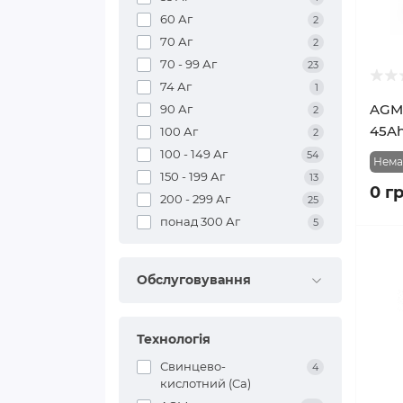
60 Аг
2
70 Аг
2
70 - 99 Аг
23
74 Аг
1
AGM 
90 Аг
2
45Ah
100 Аг
2
100 - 149 Аг
54
Нема
150 - 199 Аг
13
0 г
200 - 299 Аг
25
понад 300 Аг
5
Обслуговування
Технологія
Свинцево-
4
кислотний (Ca)