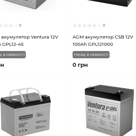
0
0
акумулятор Ventura 12V
AGM акумулятор CSB 12V
 GPL12-45
100Ah GPL121000
є в наявності
Немає в наявності
рн
0 грн