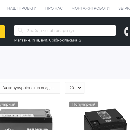
НАШІ ПРОЕКТИ
ПРО НАС
МОНТАЖНІ РОБОТИ
ЗБІРК
Магазин:
Київ, вул. Срібнокільська 12
в
улярний
Популярний