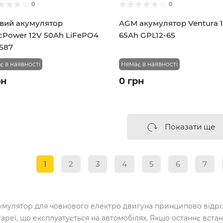
0
0
євий акумулятор
AGM акумулятор Ventura 
cPower 12V 50Ah LiFePO4
65Ah GPL12-65
587
є в наявності
Немає в наявності
рн
0 грн
Показати ще
1
2
3
4
5
6
7
умулятор для човнового електро двигуна принципово відріз
тареї, що експлуатується на автомобілях. Якщо останнє встан