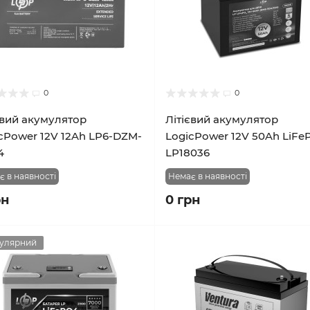
0
0
вий акумулятор
Літієвий акумулятор
cPower 12V 12Ah LP6-DZM-
LogicPower 12V 50Ah LiF
4
LP18036
є в наявності
Немає в наявності
рн
0 грн
улярний