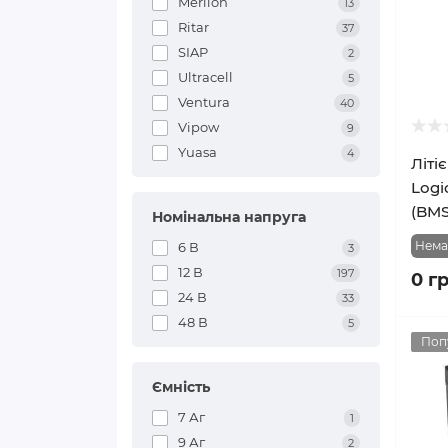
Merlion
13
Ritar
37
SIAP
2
Ultracell
5
Ventura
40
Vipow
9
Yuasa
4
Літі
Logi
(BMS
Номінальна напруга
Нема
6 В
3
12 В
197
0 г
24 В
33
48 В
5
Поп
Ємність
7 Аг
1
9 Аг
2