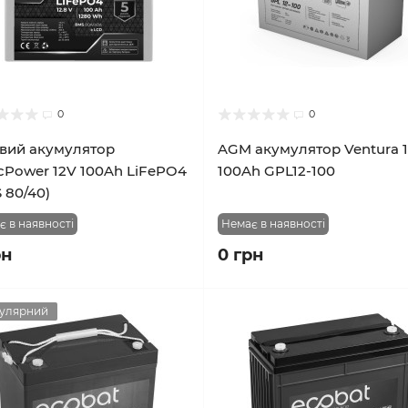
0
0
євий акумулятор
AGM акумулятор Ventura 
cPower 12V 100Ah LiFePO4
100Ah GPL12-100
 80/40)
є в наявності
Немає в наявності
рн
0 грн
улярний