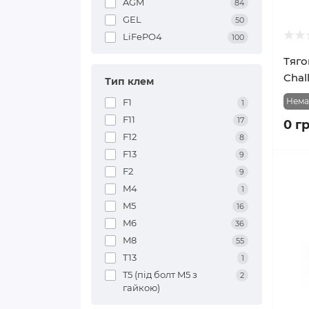
AGM
84
GEL
50
LiFePO4
100
Тяго
Chal
Тип клем
Нема
F1
1
F11
17
0 г
F12
8
F13
9
F2
9
M4
1
M5
16
M6
36
M8
55
T13
1
T5 (під болт M5 з
2
гайкою)