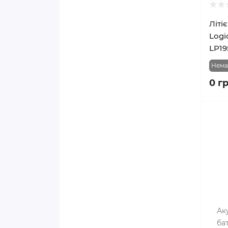
Літі
Logi
LP19
Нема
0 г
Ак
ба