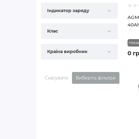
Індикатор заряду
AGM 
40Ah
Клас
Нема
Країна виробник
0 г
Скасувати
Виберіть фільтри