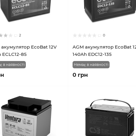
2
0
акумулятор EcoBat 12V
AGM акумулятор EcoBat 1
 ECLC12-85
140Ah EDC12-135
є в наявності
Немає в наявності
рн
0 грн