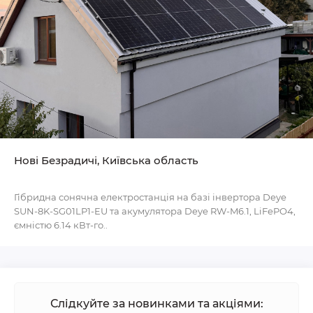
Нові Безрадичі, Київська область
Гібридна сонячна електростанція на базі інвертора Deye
SUN-8K-SG01LP1-EU та акумулятора Deye RW-M6.1, LiFePO4,
ємністю 6.14 кВт-го..
Слідкуйте за новинками та акціями: