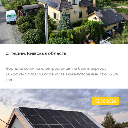
с. Гнідин, Київська область
Гібридна сонячна електростанція на базі інвертора
Luxpower SNA5000 Wide PV та акумулятора ємністю 5 кВт-
год...
02.08.2024