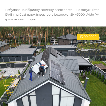
Побудовано гібридну сонячну електростанцію потужністю
15 кВт на базі трьох інверторів Luxpower SNA5000 Wide PV,
трьох акумуляторів..
15.09.2025