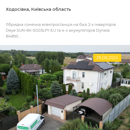
Ходосівка, Київська область
Гібридна сонячна електростанція на базі 2-х інверторів
Deye SUN-6K-SG03LP1-EU та 4-х акумуляторів Dyness
B4850...
29.08.2024