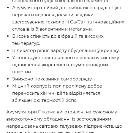
спеціального ущільнювального елемента.
Акумулятор стійкий до глибоких розрядів. Цієї
переваги вдалося досягти завдяки
застосуванню технології Са/Са+ та інноваційних
сплавів із бівалентними металами.
Висока стійкість до вібрацій та високих
температур.
Індикатор рівня заряду вбудований у кришку.
У конструкції застосовано спеціальну систему
підвищення жорсткості струмопровідних
пластин.
Знижено показники саморозряду.
Міцний корпус із поліпропілену добре
переносить хімічні дії та відрізняється
збільшеною термостійкістю.
Акумулятори Плазма виготовлені на сучасному
високоточному обладнанні із застосуванням
напрацювань світових галузевих підприємств, що