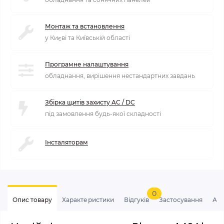
Монтаж та встановлення
у Києві та Київській області
Програмне налаштування
обладнання, вирішення нестандартних завдань
Збірка щитів захисту AC / DC
під замовлення будь-якої складності
Інсталяторам
0
Опис товару
Характеристики
Відгуків
Застосування
Ан