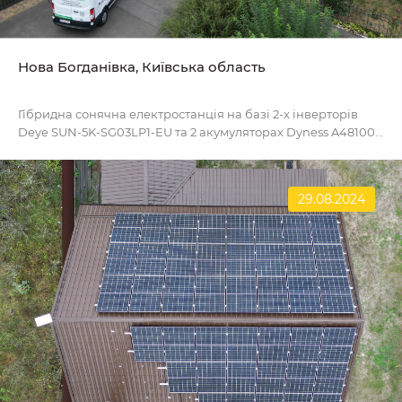
Нова Богданівка, Київська область
Гібридна сонячна електростанція на базі 2-х інверторів
Deye SUN-5K-SG03LP1-EU та 2 акумуляторах Dyness A48100...
29.08.2024