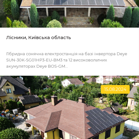
Лісники, Київська область
Гібридна сонячна електростанція на базі інвертора Deye
SUN-30K-SG01HP3-EU-BM3 та 12 високовольтних
акумуляторах Deye BOS-GM...
15.08.2024