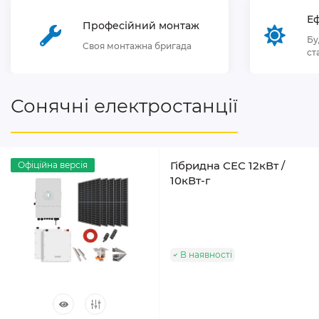
Еф
Професійний монтаж
Бу
Своя монтажна бригада
ст
Сонячні електростанції
Гібридна СЕС 12кВт /
Офіційна версія
10кВт-г
В наявності