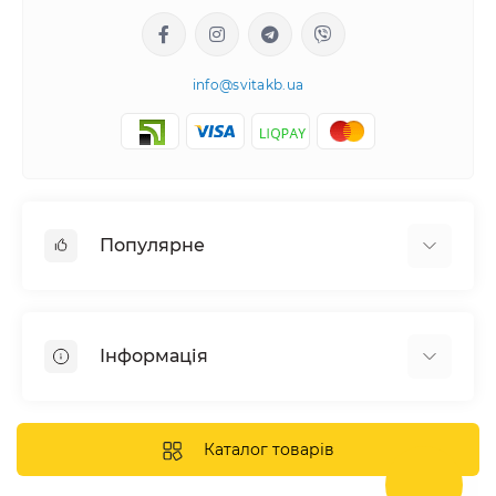
info@svitakb.ua
Популярне
Сонячні електростанції
Обладнання
Інформація
Системи зберігання енергії
Сонячні панелі
Наші проекти
Інвертори
Відгуки про нас
Каталог товарів
Акумулятори
Доставка та оплата
Кріплення фотомодулів