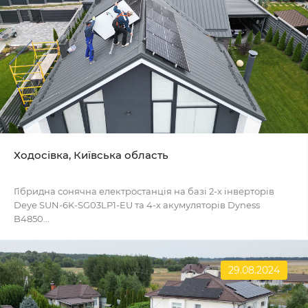
Ходосівка, Київська область
Гібридна сонячна електростанція на базі 2-х інверторів
Deye SUN-6K-SG03LP1-EU та 4-х акумуляторів Dyness
B4850...
29.08.2024