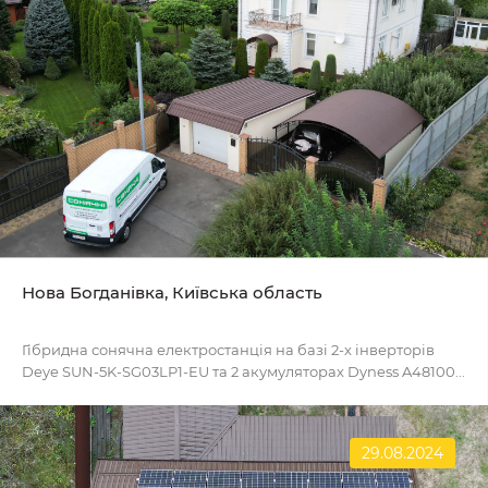
Нова Богданівка, Київська область
Гібридна сонячна електростанція на базі 2-х інверторів
Deye SUN-5K-SG03LP1-EU та 2 акумуляторах Dyness A48100...
29.08.2024