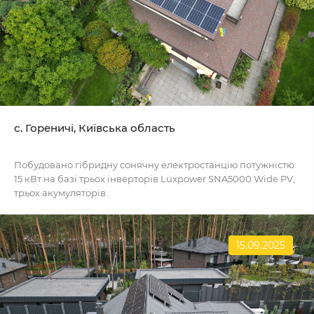
c. Гореничі, Київська область
Побудовано гібридну сонячну електростанцію потужністю
15 кВт на базі трьох інверторів Luxpower SNA5000 Wide PV,
трьох акумуляторів..
15.09.2025