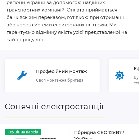
регіони України за допомогою надійних
транспортних компаній. Оплата приймається
банківським переказом, готівкою при отриманні
або через системи електронних платежів. Ми
гарантуємо відмінну якість усієї представленої на
сайті продукції.
Еф
Професійний монтаж
Бу
Своя монтажна бригада
ст
Сонячні електростанції
Гібридна СЕС 12кВт /
Офіційна версія
10кВт-г