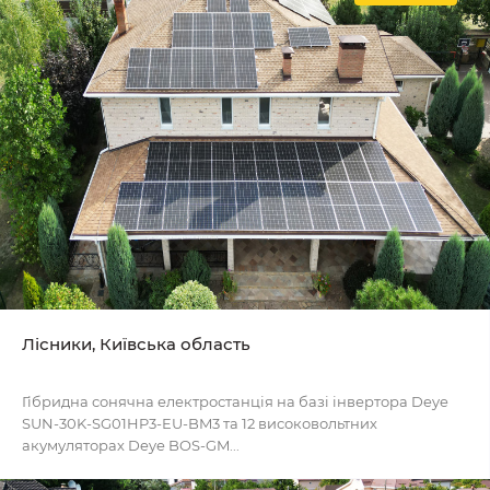
Лісники, Київська область
Гібридна сонячна електростанція на базі інвертора Deye
SUN-30K-SG01HP3-EU-BM3 та 12 високовольтних
акумуляторах Deye BOS-GM...