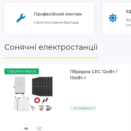
Еф
Професійний монтаж
Бу
Своя монтажна бригада
ст
Сонячні електростанції
Гібридна СЕС 12кВт /
Офіційна версія
10кВт-г
В наявності