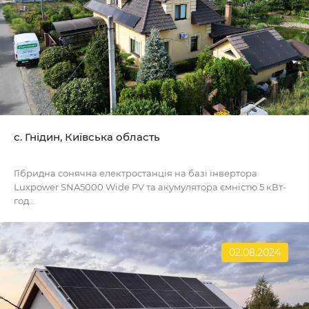
с. Гнідин, Київська область
Гібридна сонячна електростанція на базі інвертора
Luxpower SNA5000 Wide PV та акумулятора ємністю 5 кВт-
год...
02.08.2024