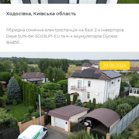
Ходосівка, Київська область
Гібридна сонячна електростанція на базі 2-х інверторів
Deye SUN-6K-SG03LP1-EU та 4-х акумуляторів Dyness
B4850...
29.08.2024