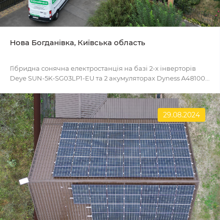
Нова Богданівка, Київська область
Гібридна сонячна електростанція на базі 2-х інверторів
Deye SUN-5K-SG03LP1-EU та 2 акумуляторах Dyness A48100...
29.08.2024