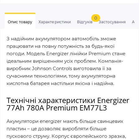
0
Опис товару
Характеристики
Відгуків
Застосування
Ан
З надійним акумулятором автомобіль зможе
працювати на повну потужність за будь-якої
погоди. Модель Energizer лінійки Premium стане
ідеальним вирішенням усіх проблем. Компанія-
виробник Johnson Controls виготовила її за
сучасними технологіями, тому акумуляторна
кислотна батарея настільки якісна і надійна.
Технічні характеристики Energizer
77Ah 780A Premium EM77L3
Акумулятори energizer мають більше свинцевих
пластин – це дозволяє виробляти більше
пускового струму. Корпус європейського зразка,