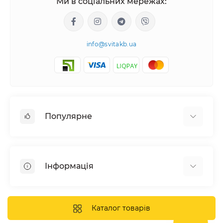
Ми в соціальних мережах:
info@svitakb.ua
Популярне
Сонячні електростанції
Обладнання
Інформація
Системи зберігання енергії
Сонячні панелі
Наші проекти
Інвертори
Відгуки про нас
Каталог товарів
Акумулятори
Доставка та оплата