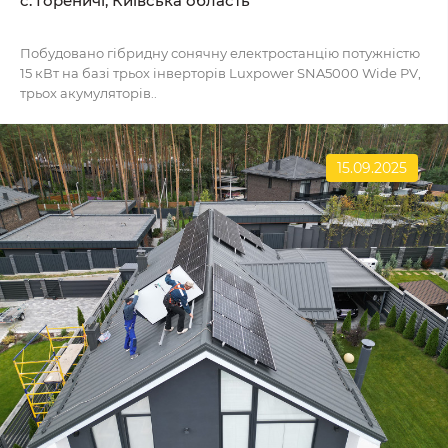
c. Гореничі, Київська область
Побудовано гібридну сонячну електростанцію потужністю
15 кВт на базі трьох інверторів Luxpower SNA5000 Wide PV,
трьох акумуляторів..
15.09.2025