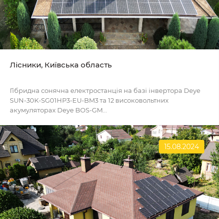
Лісники, Київська область
Гібридна сонячна електростанція на базі інвертора Deye
SUN-30K-SG01HP3-EU-BM3 та 12 високовольтних
акумуляторах Deye BOS-GM...
15.08.2024