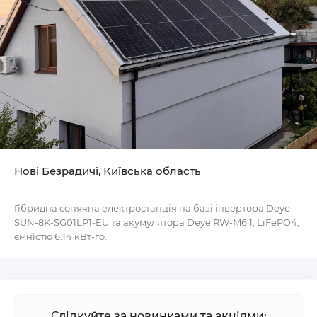
Нові Безрадичі, Київська область
Гібридна сонячна електростанція на базі інвертора Deye
SUN-8K-SG01LP1-EU та акумулятора Deye RW-M6.1, LiFePO4,
ємністю 6.14 кВт-го..
Слідкуйте за новинками та акціями: