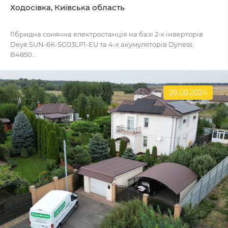
Ходосівка, Київська область
Гібридна сонячна електростанція на базі 2-х інверторів
Deye SUN-6K-SG03LP1-EU та 4-х акумуляторів Dyness
B4850...
29.08.2024