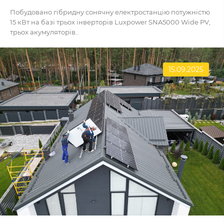
Побудовано гібридну сонячну електростанцію потужністю
15 кВт на базі трьох інверторів Luxpower SNA5000 Wide PV,
трьох акумуляторів..
15.09.2025