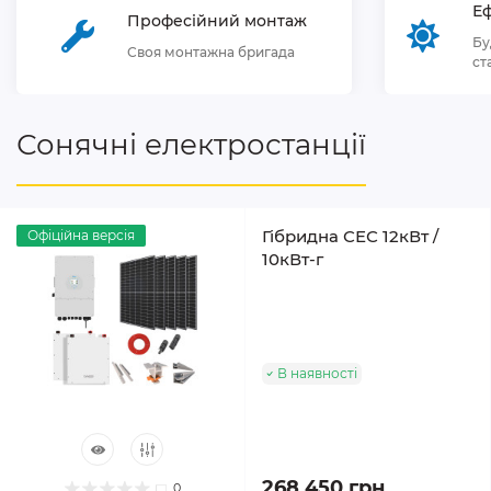
Еф
Професійний монтаж
Бу
Своя монтажна бригада
ст
Сонячні електростанції
Гібридна СЕС 12кВт /
Офіційна версія
10кВт-г
В наявності
268 450 грн
0