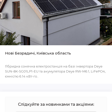
Нові Безрадичі, Київська область
Гібридна сонячна електростанція на базі інвертора Deye
SUN-8K-SG01LP1-EU та акумулятора Deye RW-M6.1, LiFePO4,
ємністю 6.14 кВт-го..
Слідкуйте за новинками та акціями: