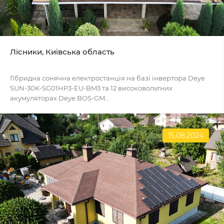
Лісники, Київська область
Гібридна сонячна електростанція на базі інвертора Deye
SUN-30K-SG01HP3-EU-BM3 та 12 високовольтних
акумуляторах Deye BOS-GM...
15.08.2024