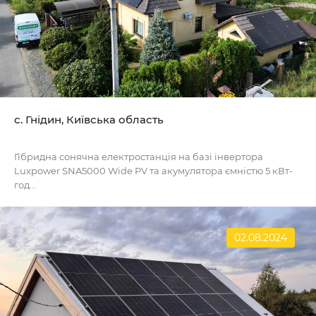
с. Гнідин, Київська область
Гібридна сонячна електростанція на базі інвертора
Luxpower SNA5000 Wide PV та акумулятора ємністю 5 кВт-
год...
02.08.2024