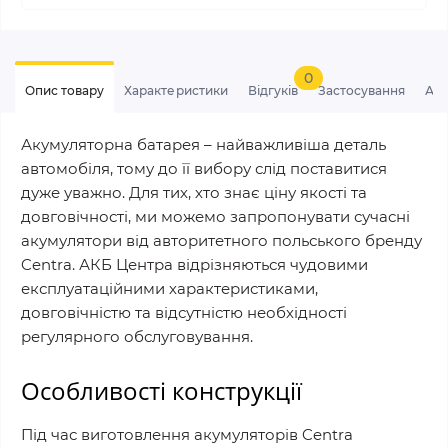
0
Опис товару
Характеристики
Відгуків
Застосування
Ан
Акумуляторна батарея – найважливіша деталь
автомобіля, тому до її вибору слід поставитися
дуже уважно. Для тих, хто знає ціну якості та
довговічності, ми можемо запропонувати сучасні
акумулятори від авторитетного польського бренду
Centra. АКБ Центра відрізняються чудовими
експлуатаційними характеристиками,
довговічністю та відсутністю необхідності
регулярного обслуговування.
Особливості конструкції
Під час виготовлення акумуляторів Centra