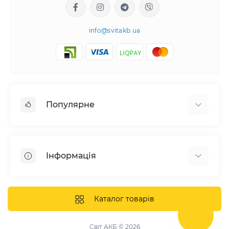
info@svitakb.ua
Популярне
Сонячні електростанції
Обладнання
Інформація
Системи зберігання енергії
Сонячні панелі
Наші проекти
Інвертори
Відгуки про нас
Каталог товарів
Акумулятори
Доставка та оплата
Кріплення фотомодулів
Контакти
Світ АКБ © 2026