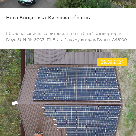
Нова Богданівка, Київська область
Гібридна сонячна електростанція на базі 2-х інверторів
Deye SUN-5K-SG03LP1-EU та 2 акумуляторах Dyness A48100...
29.08.2024