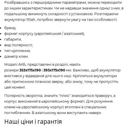
Розібравшись з першорядними параметрами, можна переходити
до іншим характеристикам. Чи не надавши значення однієї з них, в
подальшому виникнуть складності з установкою. Розглядаючи
акумулятор 110ah, потрібно звернути увагу на такі особливості:
бренд;
формат корпусу (європейський / азіатський);
габарити;
вид полярності;
тип кріплення;
діаметр клем.
Моделі АКБ, представлені в розділі, мають
розміри
353x175x190
і
393x175x190
мм. Важливо, щоб акумулятор
вмістився у відведеній для нього ніші. Кріпляться акумулятори
або притискною планкою зверху, або знизу, тому не пропустіть
цей момент.
Полярність зворотна, значить "плюс" знаходиться праворуч, а
корпус виконаний в європейському форматі. Для розуміння:
клеми на європейському корпусі втоплені в спеціальних
поглибленнях. В азіатському вони виступають наверх.
Наші ціни і гарантія