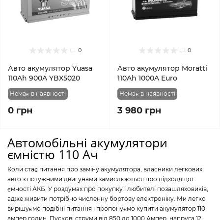
0
0
Авто акумулятор Yuasa
Авто акумулятор Moratti
110Ah 900A YBX5020
110Ah 1000A Euro
Немає в наявності
Немає в наявності
0 грн
3 980 грн
Автомобільні акумулятори
ємністю 110 Ач
Коли стає питання про заміну акумулятора, власники легкових
авто з потужними двигунами замислюються про підходящої
ємності АКБ. У роздумах про покупку і любителі позашляховиків,
адже живити потрібно численну бортову електроніку. Ми легко
вирішуємо подібні питання і пропонуємо купити акумулятор 110
ампер годин. Пускові струми від 850 до 1000 Ампер, напруга 12