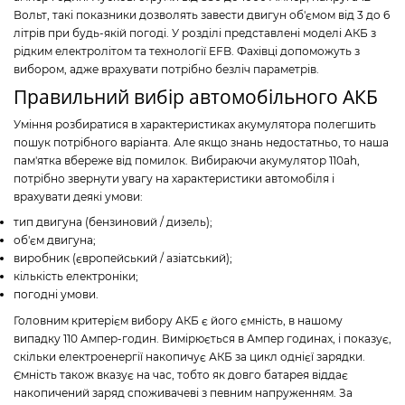
Вольт, такі показники дозволять завести двигун об'ємом від 3 до 6
літрів при будь-якій погоді. У розділі представлені моделі АКБ з
рідким електролітом та технології EFB. Фахівці допоможуть з
вибором, адже врахувати потрібно безліч параметрів.
Правильний вибір автомобільного АКБ
Уміння розбиратися в характеристиках акумулятора полегшить
пошук потрібного варіанта. Але якщо знань недостатньо, то наша
пам'ятка вбереже від помилок. Вибираючи акумулятор 110ah,
потрібно звернути увагу на характеристики автомобіля і
врахувати деякі умови:
тип двигуна (бензиновий / дизель);
об'єм двигуна;
виробник (європейський / азіатський);
кількість електроніки;
погодні умови.
Головним критерієм вибору АКБ є його ємність, в нашому
випадку 110 Ампер-годин. Вимірюється в Ампер годинах, і показує,
скільки електроенергії накопичує АКБ за цикл однієї зарядки.
Ємність також вказує на час, тобто як довго батарея віддає
накопичений заряд споживачеві з певним напруженням. За