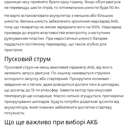
одиницю часу прийнято брати одну годину. Якщо об'єм двигуна
не перевищує шести літрів, то оптимальною ємністю буде 110 Ач.
Не варто встановлювати акумулятор з меншою або більшою
ємністю. Велика ємність забезпечить хронічний недозаряд АКБ,
тому що генератор не зможе заряджати його на 100%. Недозаряд
призведе до втрати властивостей електроліту з наступним
руйнуванням пластин. При недостатньої ємності батарея
піддається постійному перезаряду, що також згубно для
пристрою.
Пусковий струм
Пусковий струм не менш важливий параметр АКБ, від якого
залежить запуск двигуна. По-іншому називається струмом
холодного запуску або стартерний. Прокрутити коленвал -
завдання не з легких, адже доводиться долати тиск в циліндрах,
що досягає до 13-ти атмосфер. Завести мотор при мінусовій
температурі ще складніше. Масло сильно згущується, протидіючи
прокручуванні циліндрів. Будуть потрібні додаткові зусилля від
акумулятора, який повинен забезпечити достатню стартеру
потужність.
Що ще важливо при виборі АКБ