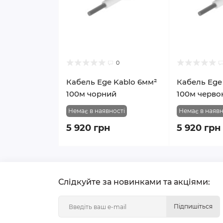
0
Кабель Ege Kablo 6мм²
Кабель Ege
100м чорний
100м черво
Немає в наявності
Немає в наявн
5 920 грн
5 920 грн
Слідкуйте за новинками та акціями:
Підпишіться