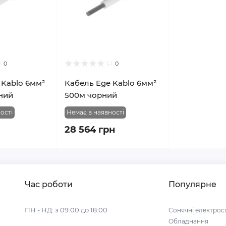
0
0
 Kablo 6мм²
Кабель Ege Kablo 6мм²
ний
500м чорний
ості
Немає в наявності
28 564 грн
Час роботи
Популярне
ПН - НД: з 09:00 до 18:00
Сонячні електрост
Обладнання