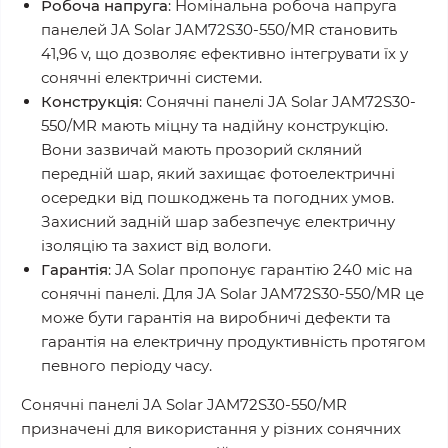
Робоча
напруга
: Номінальна робоча напруга
панелей JA Solar JAM72S30-550/MR становить
41,96 v, що дозволяє ефективно інтегрувати їх у
сонячні електричні системи.
Конструкція
: Сонячні панелі JA Solar JAM72S30-
550/MR мають міцну та надійну конструкцію.
Вони зазвичай мають прозорий скляний
передній шар, який захищає фотоелектричні
осередки від пошкоджень та погодних умов.
Захисний задній шар забезпечує електричну
ізоляцію та захист від вологи.
Гарантія
: JA Solar пропонує гарантію 240 міс на
сонячні панелі. Для JA Solar JAM72S30-550/MR це
може бути гарантія на виробничі дефекти та
гарантія на електричну продуктивність протягом
певного періоду часу.
Сонячні панелі JA Solar JAM72S30-550/MR
призначені для використання у різних сонячних