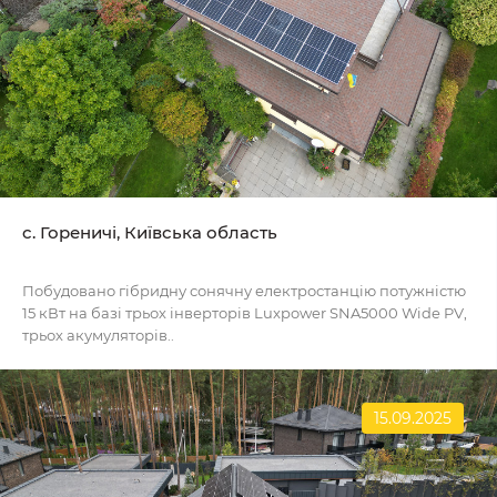
c. Гореничі, Київська область
Побудовано гібридну сонячну електростанцію потужністю
15 кВт на базі трьох інверторів Luxpower SNA5000 Wide PV,
трьох акумуляторів..
15.09.2025