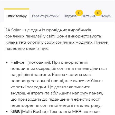
0
0
Опис товару
Характеристики
Відгуків
Питання
Докумен
JA Solar – це один із провідних виробників
сонячних панелей у світі. Вони використовують
кілька технологій у своїх сонячних модулях. Нижче
наведено деякі з них:
Half-cell
(половини): При використанні
половинних осередків сонячна панель ділиться
на дві рівні частини. Кожна частина має
половину загальної площі, але включає більш
короткі осередки. Це дозволяє знизити
внутрішні втрати та збільшити напругу панелі,
що призводить до підвищення ефективності
перетворення сонячної енергії на електрику.
MBB
(Multi Busbar): Технологія MBB включає