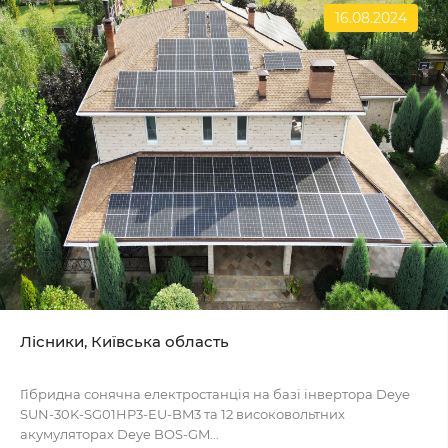
16.08.2024
Лісники, Київська область
Гібридна сонячна електростанція на базі інвертора Deye
SUN-30K-SG01HP3-EU-BM3 та 12 високовольтних
акумуляторах Deye BOS-GM...