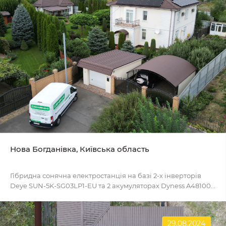
Нова Богданівка, Київська область
Гібридна сонячна електростанція на базі 2-х інверторів
Deye SUN-5K-SG03LP1-EU та 2 акумуляторах Dyness A48100...
29.08.2024