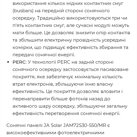
використання кількох мідних контактних смуг
(busbars) на передній стороні сонячного
осередку. Традиційно використовуються три чи
п'ять контактних смуг, але сучасні модулі можуть
мати більше. Це дозволяє знизити опір контактів
та збільшити електричну провідність усередині
комірки, що підвищує ефективність збирання та
передачі сонячної енергії.
PERC
: У технології PERC на задній стороні
сонячного осередку застосовується пасивоване
покриття, яке забезпечує мінімальну кількість
втрат електронів, збільшуючи їхню власну
ефективність. Це покриття дозволяє вловити і
перенаправити більше фотонів назад до
активного шару осередку, збільшуючи загальну
ефективність перетворення сонячної енергії.
Сонячні панелі JA Solar JAM72S30-550/MR є
високоефективними фотоелектричними