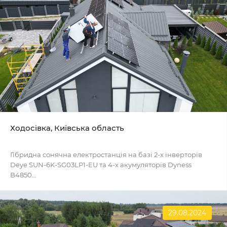
Ходосівка, Київська область
Гібридна сонячна електростанція на базі 2-х інверторів
Deye SUN-6K-SG03LP1-EU та 4-х акумуляторів Dyness
B4850...
29.08.2024