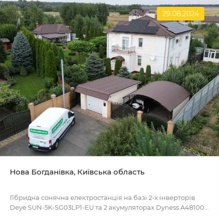
29.08.2024
Нова Богданівка, Київська область
Гібридна сонячна електростанція на базі 2-х інверторів
Deye SUN-5K-SG03LP1-EU та 2 акумуляторах Dyness A48100...