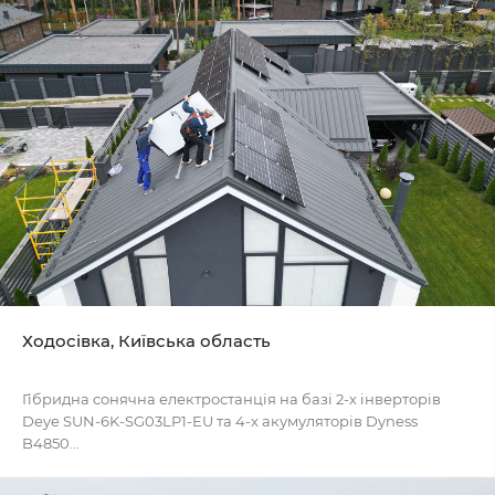
Ходосівка, Київська область
Гібридна сонячна електростанція на базі 2-х інверторів
Deye SUN-6K-SG03LP1-EU та 4-х акумуляторів Dyness
B4850...