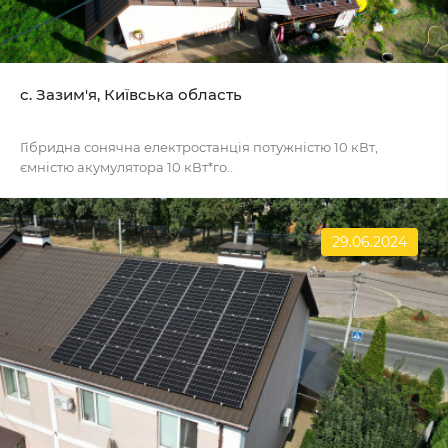
с. Зазим'я, Київська область
Гібридна сонячна електростанція потужністю 10 кВт,
ємністю акумулятора 10 кВт*го..
29.06.2024