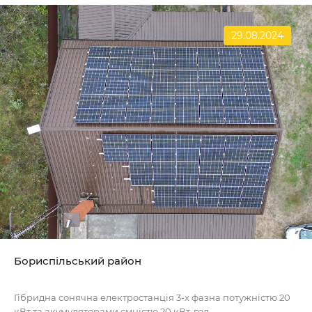
29.08.2024
Бориспільський район
Гібридна сонячна електростанція 3-х фазна потужністю 20
кВт та акумуляторами ємністю 20 кВт-год..