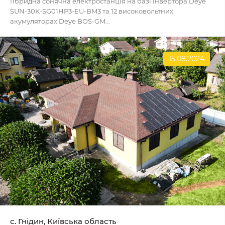
Гібридна сонячна електростанція на базі інвертора Deye
SUN-30K-SG01HP3-EU-BM3 та 12 високовольтних
акумуляторах Deye BOS-GM...
15.08.2024
с. Гнідин, Київська область