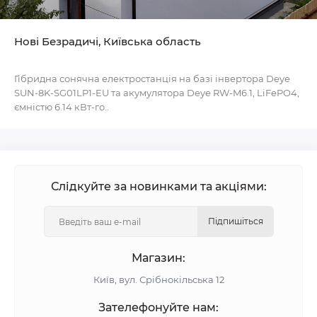
Нові Безрадичі, Київська область
Гібридна сонячна електростанція на базі інвертора Deye
SUN-8K-SG01LP1-EU та акумулятора Deye RW-M6.1, LiFePO4,
ємністю 6.14 кВт-го..
Слідкуйте за новинками та акціями:
Підпишіться
Магазин:
Київ, вул. Срібнокільська 12
Зателефонуйте нам: