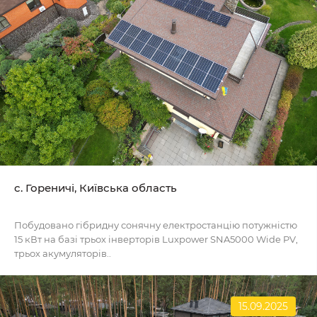
c. Гореничі, Київська область
Побудовано гібридну сонячну електростанцію потужністю
15 кВт на базі трьох інверторів Luxpower SNA5000 Wide PV,
трьох акумуляторів..
15.09.2025