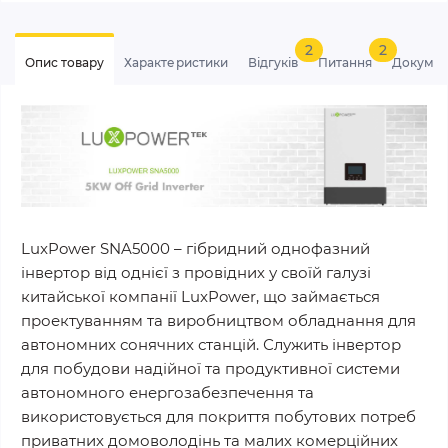
2
2
Опис товару
Характеристики
Відгуків
Питання
Докумен
LuxPower SNA5000 – гібридний однофазний
інвертор від однієї з провідних у своїй галузі
китайської компанії LuxPower, що займається
проектуванням та виробництвом обладнання для
автономних сонячних станцій. Служить інвертор
для побудови надійної та продуктивної системи
автономного енергозабезпечення та
використовується для покриття побутових потреб
приватних домоволодінь та малих комерційних