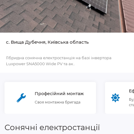
с. Вища Дубечня, Київська область
Гібридна сонячна електростанція на базі інвертора
Luxpower SNA5000 Wide PV та ак..
Еф
Професійний монтаж
Бу
Своя монтажна бригада
ст
Сонячні електростанції