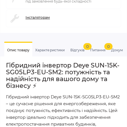
під замовлення будь-якої складності
Інсталяторам
0
0
Опис товару
Характеристики
Відгуків
Питання
Докумен
Гібридний інвертор Deye SUN-15K-
SG05LP3-EU-SM2: потужність та
надійність для вашого дому та
бізнесу ⚡️
Гібридний інвертор Deye SUN-15K-SG05LP3-EU-SM2
– це сучасне рішення для енергозбереження, яке
поєднує потужність, ефективність і надійність. Цей
інвертор ідеально підходить для забезпечення
електропостачання приватних будинків,