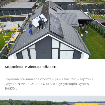
Ходосівка, Київська область
Гібридна сонячна електростанція на базі 2-х інверторів
Deye SUN-6K-SG03LP1-EU та 4-х акумуляторів Dyness
B4850...