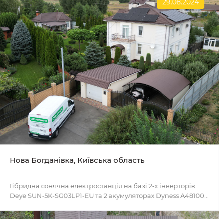
29.08.2024
Нова Богданівка, Київська область
Гібридна сонячна електростанція на базі 2-х інверторів
Deye SUN-5K-SG03LP1-EU та 2 акумуляторах Dyness A48100...