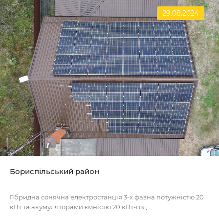
29.08.2024
Бориспільський район
Гібридна сонячна електростанція 3-х фазна потужністю 20
кВт та акумуляторами ємністю 20 кВт-год..