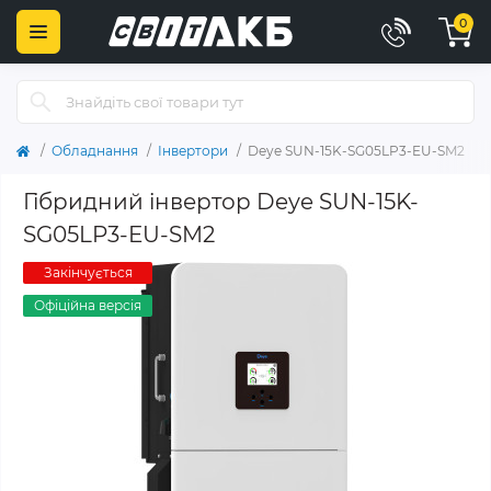
0
Обладнання
Інвертори
Deye SUN-15K-SG05LP3-EU-SM2
Гібридний інвертор Deye SUN-15K-
SG05LP3-EU-SM2
Закінчується
Офіційна версія