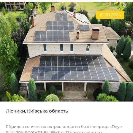
16.08.2024
Лісники, Київська область
Гібридна сонячна електростанція на базі інвертора Deye
SUN-30K-SG01HP3-EU-BM3 та 12 високовольтних