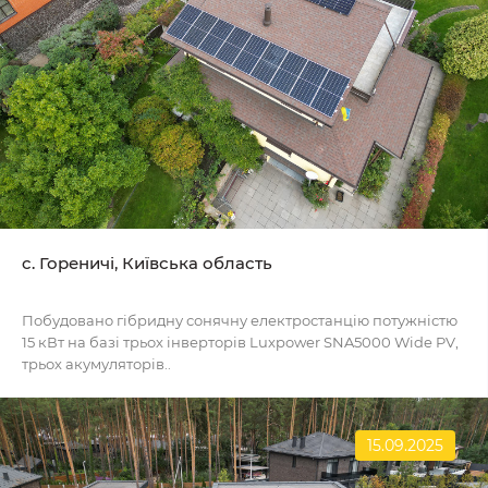
c. Гореничі, Київська область
Побудовано гібридну сонячну електростанцію потужністю
15 кВт на базі трьох інверторів Luxpower SNA5000 Wide PV,
трьох акумуляторів..
15.09.2025