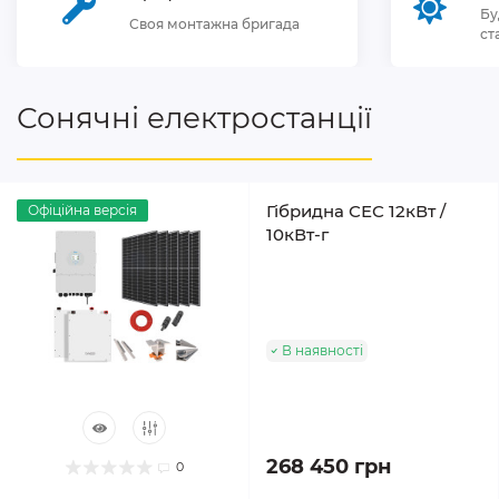
Бу
Своя монтажна бригада
ст
Сонячні електростанції
Гібридна СЕС 12кВт /
Офіційна версія
10кВт-г
В наявності
268 450 грн
0