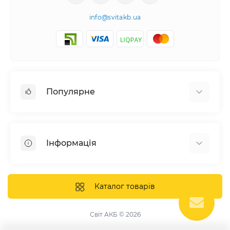
info@svitakb.ua
Популярне
Сонячні електростанції
Обладнання
Інформація
Системи зберігання енергії
Сонячні панелі
Наші проекти
Інвертори
Відгуки про нас
Каталог товарів
Акумулятори
Доставка та оплата
Кріплення фотомодулів
Контакти
Світ АКБ © 2026
Захисне обладнання
Гарантія