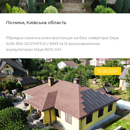
Лісники, Київська область
Гібридна сонячна електростанція на базі інвертора Deye
SUN-30K-SG01HP3-EU-BM3 та 12 високовольтних
акумуляторах Deye BOS-GM...
15.08.2024