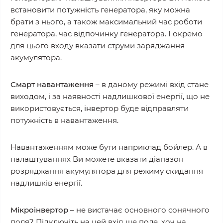
встановити потужність генератора, яку можна
брати з нього, а також максимальний час роботи
генератора, час відпочинку генератора. І окремо
для цього входу вказати струми заряджання
акумулятора.
Смарт навантаження
– в даному режимі вхід стане
виходом, і за наявності надлишкової енергії, що не
використовується, інвертор буде відправляти
потужність в навантаження.
Навантаженням може бути наприклад бойлер. А в
налаштуваннях Ви можете вказати діапазон
розряджання акумулятора для режиму скидання
надлишків енергії.
Мікроінвертор
– не вистачає основного сонячного
поля? Підключіть на цей вхід ще поле, хоч на