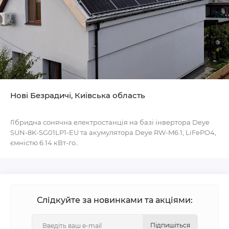
Нові Безрадичі, Київська область
Гібридна сонячна електростанція на базі інвертора Deye
SUN-8K-SG01LP1-EU та акумулятора Deye RW-M6.1, LiFePO4,
ємністю 6.14 кВт-го..
Слідкуйте за новинками та акціями:
Підпишіться