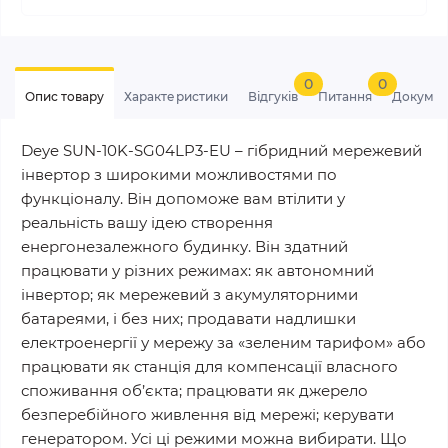
0
0
Опис товару
Характеристики
Відгуків
Питання
Докумен
Deye SUN-10K-SG04LP3-EU – гібридний мережевий
інвертор з широкими можливостями по
функціоналу. Він допоможе вам втілити у
реальність вашу ідею створення
енергонезалежного будинку. Він здатний
працювати у різних режимах: як автономний
інвертор; як мережевий з акумуляторними
батареями, і без них; продавати надлишки
електроенергії у мережу за «зеленим тарифом» або
працювати як станція для компенсації власного
споживання об’єкта; працювати як джерело
безперебійного живлення від мережі; керувати
генератором. Усі ці режими можна вибирати. Що