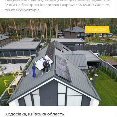
15 кВт на базі трьох інверторів Luxpower SNA5000 Wide PV,
трьох акумуляторів..
15.09.2025
Ходосівка, Київська область