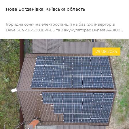
Нова Богданівка, Київська область
Гібридна сонячна електростанція на базі 2-х інверторів
Deye SUN-5K-SG03LP1-EU та 2 акумуляторах Dyness A48100...
29.08.2024