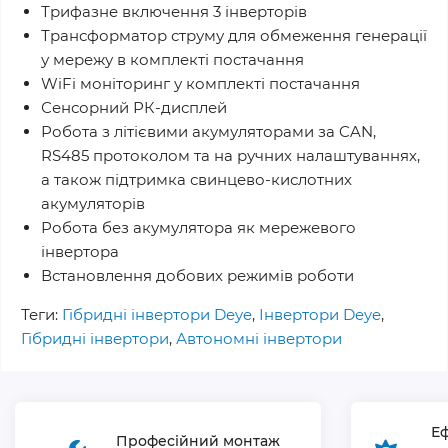
Трифазне включення 3 інверторів
Трансформатор струму для обмеження генерації
у мережу в комплекті постачання
WiFi моніторинг у комплекті постачання
Сенсорний РК-дисплей
Робота з літієвими акумуляторами за CAN,
RS485 протоколом та на ручних налаштуваннях,
а також підтримка свинцево-кислотних
акумуляторів
Робота без акумулятора як мережевого
інвертора
Встановлення добових режимів роботи
Теги:
Гібридні інвертори Deye
,
Інвертори Deye
,
Гібридні інвертори
,
Автономні інвертори
Еф
Професійний монтаж