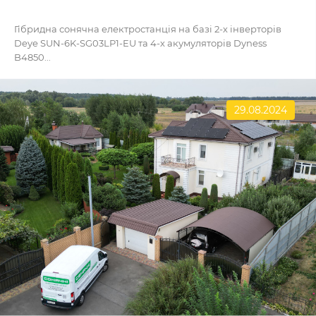
Гібридна сонячна електростанція на базі 2-х інверторів
Deye SUN-6K-SG03LP1-EU та 4-х акумуляторів Dyness
B4850...
29.08.2024