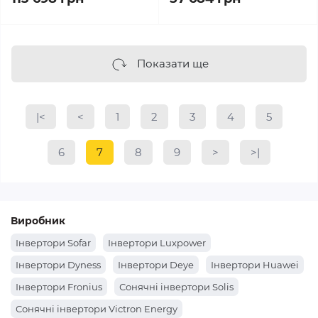
Показати ще
|<
<
1
2
3
4
5
6
7
8
9
>
>|
Виробник
Інвертори Sofar
Інвертори Luxpower
Інвертори Dyness
Інвертори Deye
Інвертори Huawei
Інвертори Fronius
Сонячні інвертори Solis
Сонячні інвертори Victron Energy