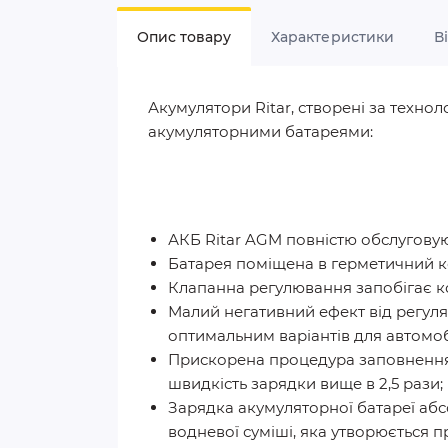
Опис товару
Характеристики
В
Акумулятори Ritar, створені за техн
акумуляторними батареями:
АКБ Ritar AGM повністю обслуговую
Батарея поміщена в герметичний ко
Клапанна регулювання запобігає к
Малий негативний ефект від регуля
оптимальним варіантів для автомоб
Прискорена процедура заповнення 
швидкість зарядки вище в 2,5 рази;
Зарядка акумуляторної батареї аб
водневої суміші, яка утворюється п