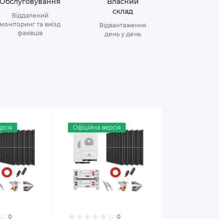
Обслуговування
Власний
склад
Віддалений
моніторинг та виїзд
Відвантаження
фахівців
день у день
рсія
Офіційна версія
0
0