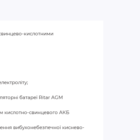
и свинцево-кислотними
лектроліту;
ляторні батареї Ritar AGM
им кислотно-свинцевого АКБ
лення вибухонебезпечної киснево-