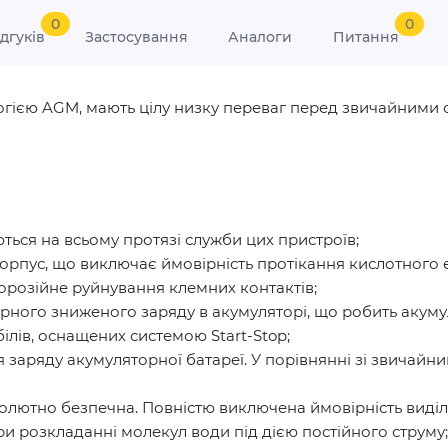
0
0
ідгуків
Застосування
Аналоги
Питання
ологією AGM, мають цілу низку переваг перед звичайним
ться на всьому протязі служби цих пристроїв;
рпус, що виключає ймовірність протікання кислотного е
орозійне руйнування клемних контактів;
рного зниженого заряду в акумуляторі, що робить акуму
ілів, оснащених системою Start-Stop;
заряду акумуляторної батареї. У порівнянні зі звичайн
солютно безпечна. Повністю виключена ймовірність виді
ри розкладанні молекул води під дією постійного струму;