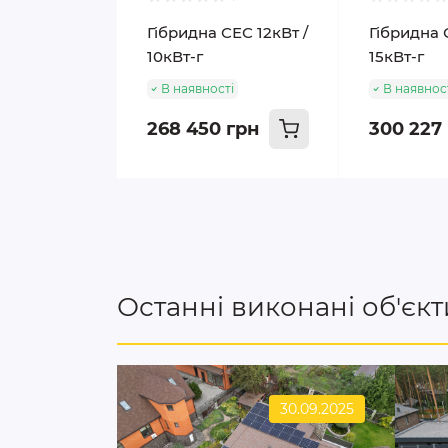
Гібридна СЕС 12кВт /
Гібридна 
10кВт-г
15кВт-г
В наявності
В наявнос
268 450 грн
300 227
Останні виконані об'єкт
30.09.2025