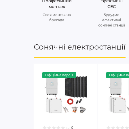
Професійний
Ефективні
монтаж
СЕС
Своя монтажна
Будуємо
бригада
ефективні
сонячні станції
Сонячні електростанції
Офіційна версія
Офіційна в
0