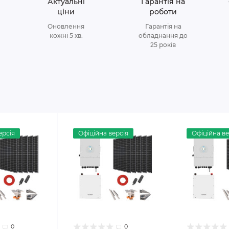
Актуальні
Гарантія на
ціни
роботи
Оновлення
Гарантія на
кожні 5 хв.
обладнання до
25 років
ерсія
Офіційна версія
Офіційна ве
0
0