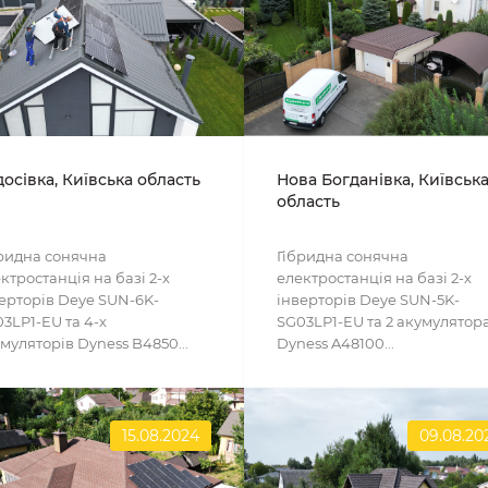
осівка, Київська область
Нова Богданівка, Київськ
область
ридна сонячна
Гібридна сонячна
ктростанція на базі 2-х
електростанція на базі 2-х
ерторів Deye SUN-6K-
інверторів Deye SUN-5K-
3LP1-EU та 4-х
SG03LP1-EU та 2 акумулятор
муляторів Dyness B4850...
Dyness A48100...
15.08.2024
09.08.20