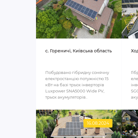
c. Гореничі, Київська область
Ход
Побудовано гібридну сонячну
Гіб
електростанцію потужністю 15
еле
кВт на базі трьох інверторів
інв
Luxpower SNA5000 Wide PV,
SG0
трьох акумуляторів..
аку
16.08.2024