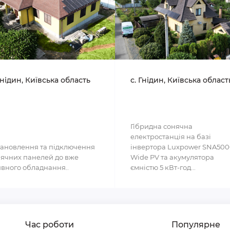
Гнідин, Київська область
с. Гнідин, Київська област
Гібридна сонячна
електростанція на базі
ановлення та підключення
інвертора Luxpower SNA50
ячних панелей до вже
Wide PV та акумулятора
вного обладнання..
ємністю 5 кВт-год...
Час роботи
Популярне