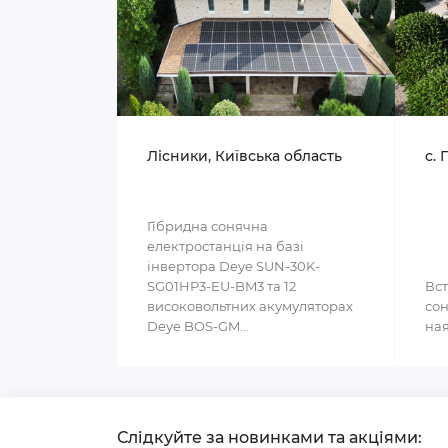
Лісники, Київська область
с. 
Гібридна сонячна
електростанція на базі
інвертора Deye SUN-30K-
SG01HP3-EU-BM3 та 12
Вст
високовольтних акумуляторах
сон
Deye BOS-GM...
ная
Слідкуйте за новинками та акціями: