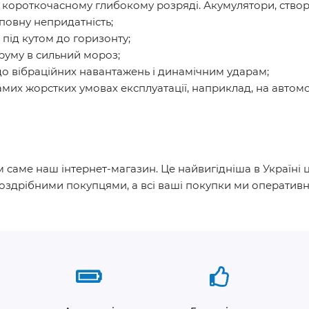
 короткочасному глибокому розряді. Акумулятори, створе
повну непридатність;
під кутом до горизонту;
труму в сильний мороз;
 до вібраційних навантажень і динамічним ударам;
амих жорстких умовах експлуатації, наприклад, на автомо
 саме наш інтернет-магазин. Це найвигідніша в Україні ц
оздрібними покупцями, а всі ваші покупки ми оперативн