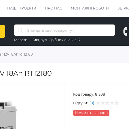
НАШІ ПРОЕКТИ
ПРО НАС
МОНТАЖНІ РОБОТИ
ЗБІРК
Магазин:
Київ, вул. Срібнокільська 12
ar 12V 18Ah RT12180
V 18Ah RT12180
Код товару:
81308
Відгуки:
(0)
Немає в наявності