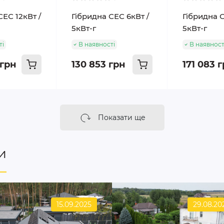
СЕС 12кВт /
Гібридна СЕС 6кВт /
Гібридна С
5кВт-г
5кВт-г
ті
В наявності
В наявност
 грн
130 853 грн
171 083 
Показати ще
и
15.09.2025
29.08.20