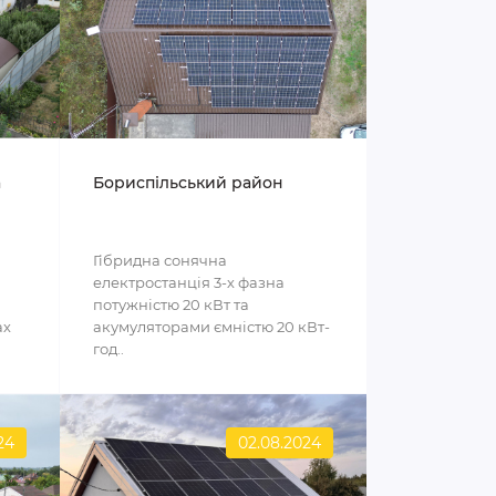
а
Бориспільський район
Гібридна сонячна
електростанція 3-х фазна
потужністю 20 кВт та
ах
акумуляторами ємністю 20 кВт-
год..
24
02.08.2024