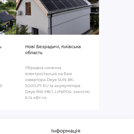
ь
Нові Безрадичі, Київська
область
Гібридна сонячна
електростанція на базі
інвертора Deye SUN-8K-
00
SG01LP1-EU та акумулятора
Deye RW-M6.1, LiFePO4, ємністю
6.14 кВт-го..
Інформація