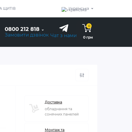
А ЩИТІВ
Українська
0
0800 212 818
Замовити дзвінок
Чат з нами
0 грн
Доставка
обладнання та
сонячних панелей
Монтаж та