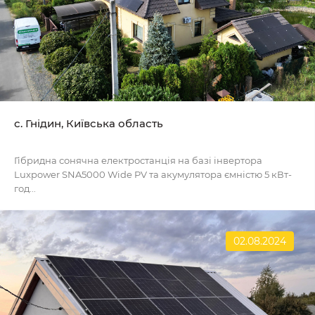
с. Гнідин, Київська область
Гібридна сонячна електростанція на базі інвертора
Luxpower SNA5000 Wide PV та акумулятора ємністю 5 кВт-
год...
02.08.2024