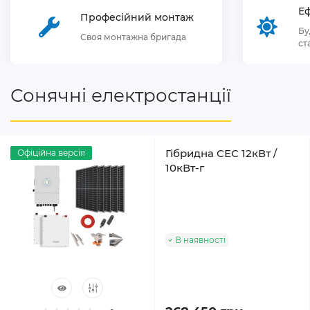
Еф
Професійний монтаж
Бу
Своя монтажна бригада
ст
Сонячні електростанції
Гібридна СЕС 12кВт /
Офіційна версія
10кВт-г
В наявності