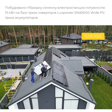
Побудовано гібридну сонячну електростанцію потужністю
15 кВт на базі трьох інверторів Luxpower SNA5000 Wide PV,
трьох акумуляторів..
15.09.2025