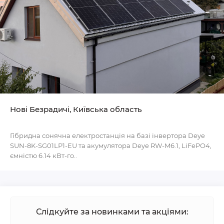
Нові Безрадичі, Київська область
Гібридна сонячна електростанція на базі інвертора Deye
SUN-8K-SG01LP1-EU та акумулятора Deye RW-M6.1, LiFePO4,
ємністю 6.14 кВт-го..
Слідкуйте за новинками та акціями: