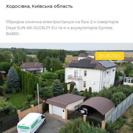
Ходосівка, Київська область
Гібридна сонячна електростанція на базі 2-х інверторів
Deye SUN-6K-SG03LP1-EU та 4-х акумуляторів Dyness
B4850...
29.08.2024