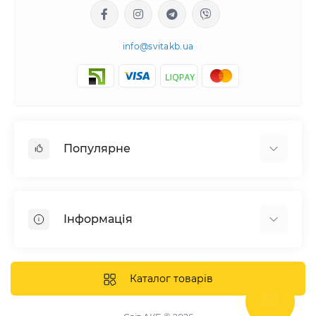
info@svitakb.ua
Популярне
Сонячні електростанції
Обладнання
Інформація
Системи зберігання енергії
Сонячні панелі
Наші проекти
Інвертори
Відгуки про нас
Каталог товарів
Акумулятори
Доставка та оплата
Кріплення фотомодулів