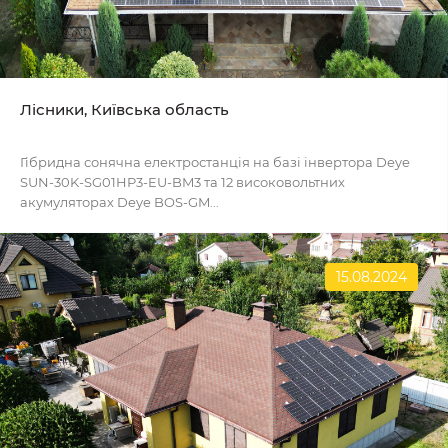
Лісники, Київська область
Гібридна сонячна електростанція на базі інвертора Deye
SUN-30K-SG01HP3-EU-BM3 та 12 високовольтних
акумуляторах Deye BOS-GM...
15.08.2024