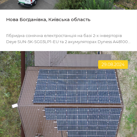
Нова Богданівка, Київська область
Гібридна сонячна електростанція на базі 2-х інверторів
Deye SUN-5K-SG03LP1-EU та 2 акумуляторах Dyness A48100...
29.08.2024