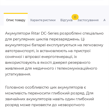
0
Опис товару
Характеристики
Відгуків
Застосування
Ан
Акумулятори Ritar DC-Series розроблені спеціально
для регулярних циклів перезаряджень. Ці
акумуляторні батареї експлуатуються на легковому
автотранспорті, їх встановлюють на пристрої
сонячної і вітрової енергогенерації, їх
використовують в якості джерел резервного
живлення для медичного і телекомунікаційного
устаткування.
Головною особливістю цих акумуляторів є
можливість переносити глибокий розряд. Для
звичайних акумуляторів навіть один глибокий
розряд може призвести до незворотного