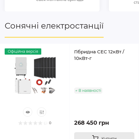
ст
Сонячні електростанції
Гібридна СЕС 12кВт /
Офіційна версія
10кВт-г
В наявності
268 450 грн
0
Купити