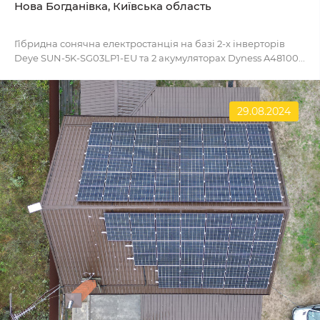
Нова Богданівка, Київська область
Гібридна сонячна електростанція на базі 2-х інверторів
Deye SUN-5K-SG03LP1-EU та 2 акумуляторах Dyness A48100...
29.08.2024