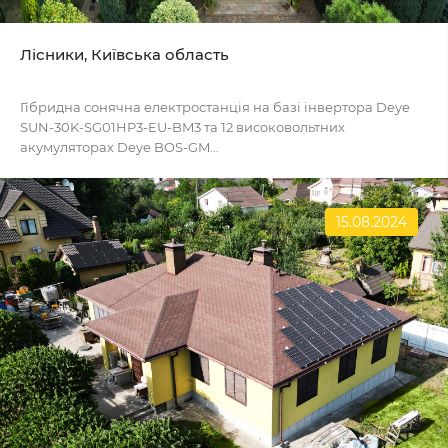
Лісники, Київська область
Гібридна сонячна електростанція на базі інвертора Deye
SUN-30K-SG01HP3-EU-BM3 та 12 високовольтних
акумуляторах Deye BOS-GM...
15.08.2024