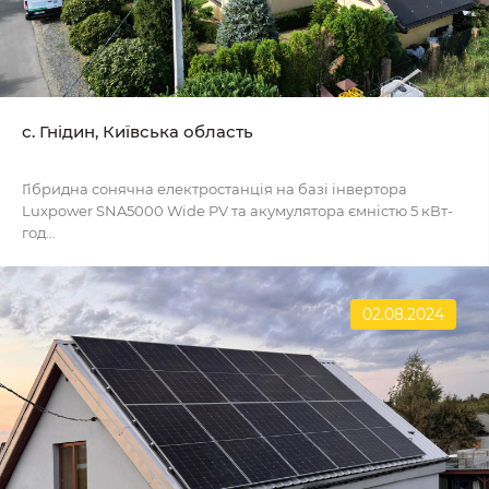
с. Гнідин, Київська область
Гібридна сонячна електростанція на базі інвертора
Luxpower SNA5000 Wide PV та акумулятора ємністю 5 кВт-
год...
02.08.2024