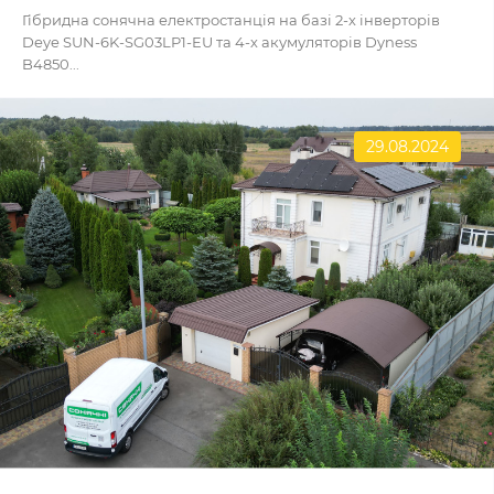
Гібридна сонячна електростанція на базі 2-х інверторів
Deye SUN-6K-SG03LP1-EU та 4-х акумуляторів Dyness
B4850...
29.08.2024