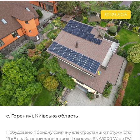
30.09.2025
c. Гореничі, Київська область
Побудовано гібридну сонячну електростанцію потужністю
15 кВт на базі трьох інверторів Luxpower SNA5000 Wide PV,