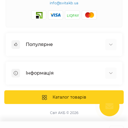
info@svitakb.ua
Популярне
Сонячні електростанції
Обладнання
Інформація
Системи зберігання енергії
Сонячні панелі
Наші проекти
Інвертори
Відгуки про нас
Каталог товарів
Акумулятори
Доставка та оплата
Кріплення фотомодулів
Контакти
Світ АКБ © 2026
Захисне обладнання
Гарантія