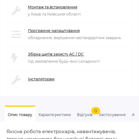
Монтаж та встановлення
у Києві та Київській області
Програмне налаштування
обладнання, вирішення нестандартних завдань
Збірка щитів захисту AC / DC
під замовлення будь-якої складності
Інсталяторам
0
Опис товару
Характеристики
Відгуків
Застосування
Ан
Якісна робота електрокарів, навантажувачів,
тягачів неможлива без надійної батареї, тому