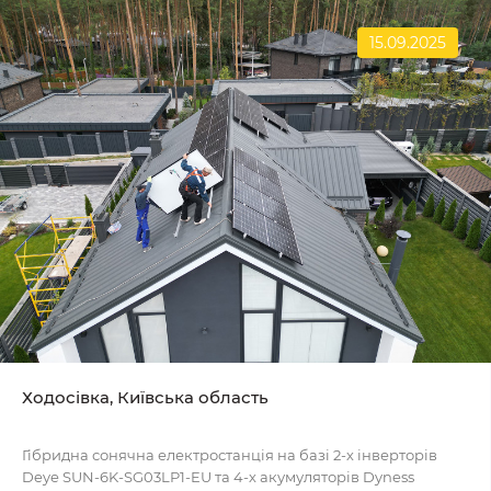
15.09.2025
Ходосівка, Київська область
Гібридна сонячна електростанція на базі 2-х інверторів
Deye SUN-6K-SG03LP1-EU та 4-х акумуляторів Dyness