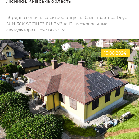
Лісники, Київська область
Гібридна сонячна електростанція на базі інвертора Deye
SUN-30K-SG01HP3-EU-BM3 та 12 високовольтних
акумуляторах Deye BOS-GM...
15.08.2024