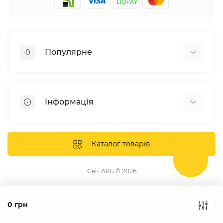
Популярне
Сонячні електростанції
Обладнання
Інформація
Системи зберігання енергії
Сонячні панелі
Наші проекти
Інвертори
Відгуки про нас
Каталог товарів
Акумулятори
Доставка та оплата
Кріплення фотомодулів
Контакти
Світ АКБ © 2026
Захисне обладнання
Гарантія
Публічна оферта
0 грн
Збірка щитів під замовлення