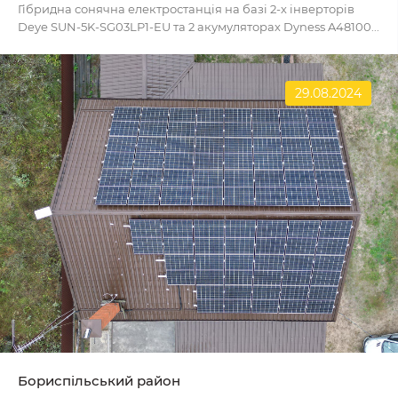
Гібридна сонячна електростанція на базі 2-х інверторів
Deye SUN-5K-SG03LP1-EU та 2 акумуляторах Dyness A48100...
29.08.2024
Бориспільський район