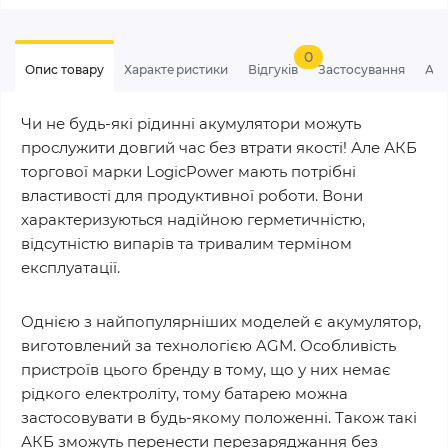
0
Опис товару
Характеристики
Відгуків
Застосування
Ан
Чи не будь-які рідинні акумулятори можуть
прослужити довгий час без втрати якості! Але АКБ
торгової марки LogicPower мають потрібні
властивості для продуктивної роботи. Вони
характеризуються надійною герметичністю,
відсутністю випарів та тривалим терміном
експлуатації.
Однією з найпопулярніших моделей є акумулятор,
виготовлений за технологією AGM. Особливість
пристроїв цього бренду в тому, що у них немає
рідкого електроліту, тому батарею можна
застосовувати в будь-якому положенні. Також такі
АКБ зможуть перенести перезаряджання без