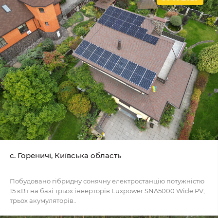
c. Гореничі, Київська область
Побудовано гібридну сонячну електростанцію потужністю
15 кВт на базі трьох інверторів Luxpower SNA5000 Wide PV,
трьох акумуляторів..