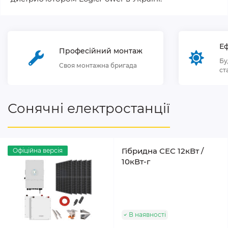
Еф
Професійний монтаж
Бу
Своя монтажна бригада
ст
Сонячні електростанції
Гібридна СЕС 12кВт /
Офіційна версія
10кВт-г
В наявності