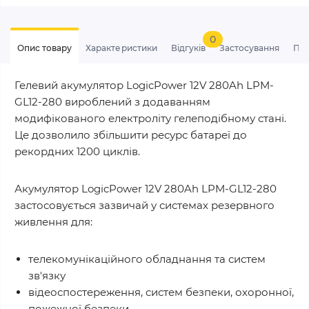
0
Опис товару
Характеристики
Відгуків
Застосування
Пи
Гелевий акумулятор LogicPower 12V 280Ah LPM-
GL12-280 вироблений з додаванням
модифікованого електроліту гелеподібному стані.
Це дозволило збільшити ресурс батареї до
рекордних 1200 циклів.
Акумулятор LogicPower 12V 280Ah LPM-GL12-280
застосовується зазвичай у системах резервного
живлення для:
телекомунікаційного обладнання та систем
зв'язку
відеоспостереження, систем безпеки, охоронної,
пожежної безпеки