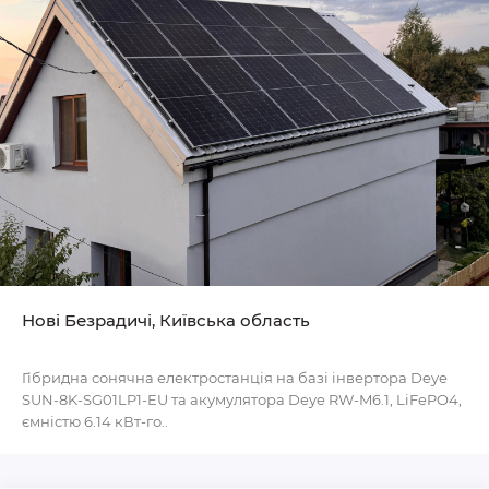
Нові Безрадичі, Київська область
Гібридна сонячна електростанція на базі інвертора Deye
SUN-8K-SG01LP1-EU та акумулятора Deye RW-M6.1, LiFePO4,
ємністю 6.14 кВт-го..