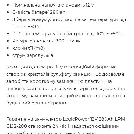
Номінальна напруга становить 12 v
Ємність батареї 280 ah
Зберігати акумулятор можна за температури від
-10°с ~ +50°с
Робоча температура пристрою від -10°с ~ +50°с
Ресурс становить 1200 циклів
клеми t11 (m8)
струм заряду 56 a
Крім цього, електроліт у гелеподібній формі не
створює кристалів сульфату свинцю – це дозволяє
запобігти короткому замиканню пластин. На
нашому сайті вартість акумуляторів гелю доступна
кожному, замовити пристрій можна з доставкою в
будь-який регіон України.
Гарантія на акумулятор LogicPower 12V 280Ah LPM-
GL12-280 становить 24 міс і надається офіційним
дистриб'ютором LogicPower в Україні.