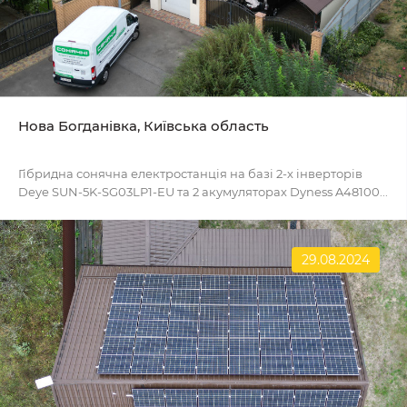
Нова Богданівка, Київська область
Гібридна сонячна електростанція на базі 2-х інверторів
Deye SUN-5K-SG03LP1-EU та 2 акумуляторах Dyness A48100...
29.08.2024