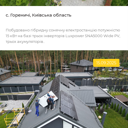
c. Гореничі, Київська область
Побудовано гібридну сонячну електростанцію потужністю
15 кВт на базі трьох інверторів Luxpower SNA5000 Wide PV,
трьох акумуляторів..
15.09.2025