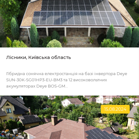
Лісники, Київська область
Гібридна сонячна електростанція на базі інвертора Deye
SUN-30K-SG01HP3-EU-BM3 та 12 високовольтних
акумуляторах Deye BOS-GM...
15.08.2024