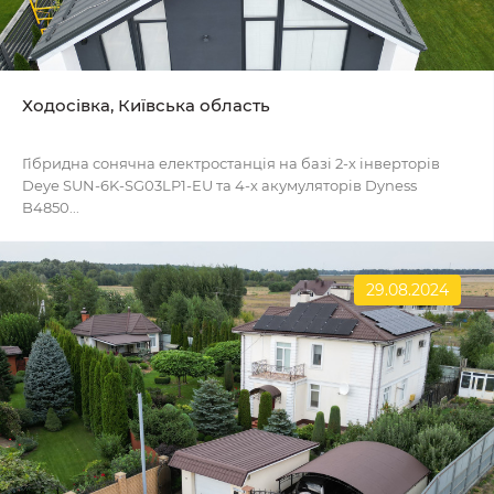
Ходосівка, Київська область
Гібридна сонячна електростанція на базі 2-х інверторів
Deye SUN-6K-SG03LP1-EU та 4-х акумуляторів Dyness
B4850...
29.08.2024