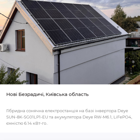
Нові Безрадичі, Київська область
Гібридна сонячна електростанція на базі інвертора Deye
SUN-8K-SG01LP1-EU та акумулятора Deye RW-M6.1, LiFePO4,
ємністю 6.14 кВт-го..