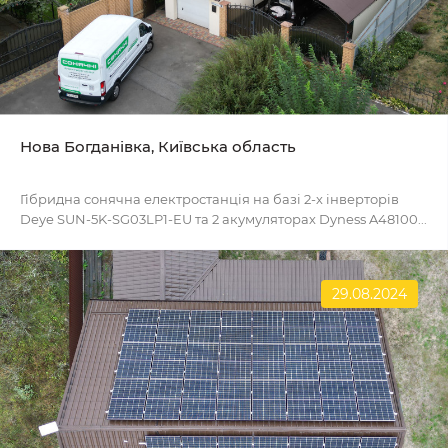
Нова Богданівка, Київська область
Гібридна сонячна електростанція на базі 2-х інверторів
Deye SUN-5K-SG03LP1-EU та 2 акумуляторах Dyness A48100...
29.08.2024