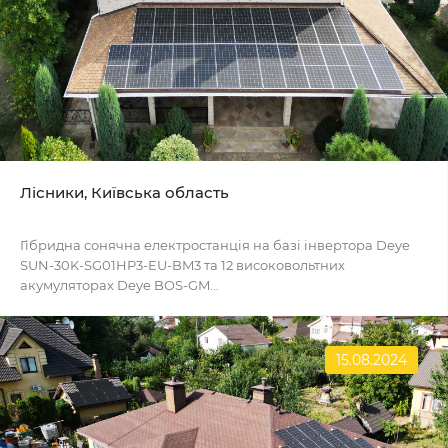
Лісники, Київська область
Гібридна сонячна електростанція на базі інвертора Deye
SUN-30K-SG01HP3-EU-BM3 та 12 високовольтних
акумуляторах Deye BOS-GM...
15.08.2024