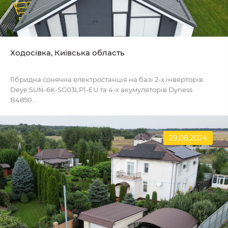
Ходосівка, Київська область
Гібридна сонячна електростанція на базі 2-х інверторів
Deye SUN-6K-SG03LP1-EU та 4-х акумуляторів Dyness
B4850...
29.08.2024