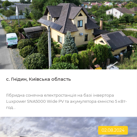
с. Гнідин, Київська область
Гібридна сонячна електростанція на базі інвертора
Luxpower SNA5000 Wide PV та акумулятора ємністю 5 кВт-
год...
02.08.2024