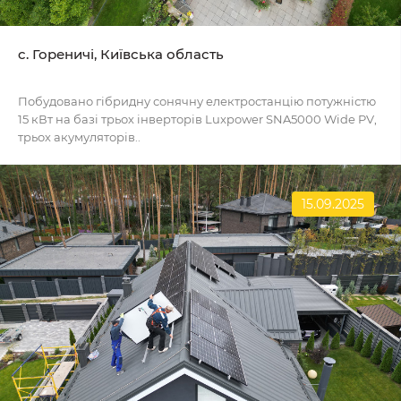
c. Гореничі, Київська область
Побудовано гібридну сонячну електростанцію потужністю
15 кВт на базі трьох інверторів Luxpower SNA5000 Wide PV,
трьох акумуляторів..
15.09.2025