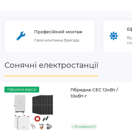
Еф
Професійний монтаж
Бу
Своя монтажна бригада
ст
Сонячні електростанції
Гібридна СЕС 12кВт /
Офіційна версія
10кВт-г
В наявності