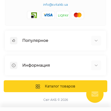
info@svitakb.ua
Популярное
Солнечные электростанции
Оборудование
Информация
Системы хранения энергии
Солнечные панели
Наши проекты
Инверторы
Отзывы о нас
Каталог товаров
Аккумуляторы
Доставка и оплата
Крепление фотомодулей
Контакты
Світ АКБ © 2026
Защитное оборудование
Гарантия