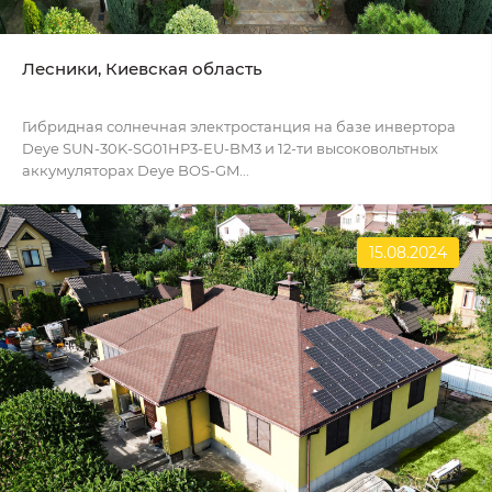
Лесники, Киевская область
Гибридная солнечная электростанция на базе инвертора
Deye SUN-30K-SG01HP3-EU-BM3 и 12-ти высоковольтных
аккумуляторах Deye BOS-GM...
15.08.2024