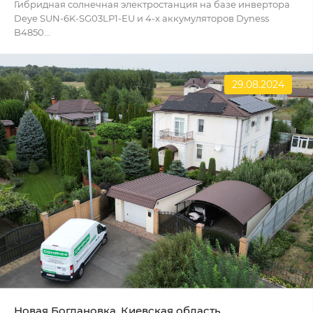
Гибридная солнечная электростанция на базе инвертора
Deye SUN-6K-SG03LP1-EU и 4-х аккумуляторов Dyness
B4850...
29.08.2024
Новая Богдановка, Киевская область