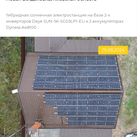
Гибридная солнечная электростанция на базе 2-х
инверторов Deye SUN-5K-SG03LP1-EU и 2 аккумуляторах
Dyness A48100...
29.08.2024