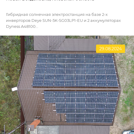
Гибридная солнечная электростанция на базе 2-х
инверторов Deye SUN-5K-SG03LP1-EU и 2 аккумуляторах
Dyness A48100...
29.08.2024