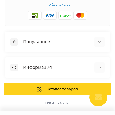
info@svitakb.ua
Популярное
Солнечные электростанции
Оборудование
Информация
Системы хранения энергии
Солнечные панели
Наши проекты
Инверторы
Отзывы о нас
Каталог товаров
Аккумуляторы
Доставка и оплата
Крепление фотомодулей
Контакты
Світ АКБ © 2026
Защитное оборудование
Гарантия