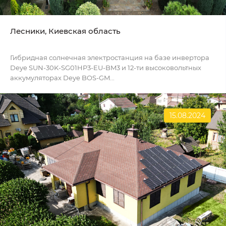
Лесники, Киевская область
Гибридная солнечная электростанция на базе инвертора
Deye SUN-30K-SG01HP3-EU-BM3 и 12-ти высоковольтных
аккумуляторах Deye BOS-GM...
15.08.2024