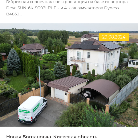
Гибридная солнечная электростанция на базе инвертора
Deye SUN-6K-SG03LP1-EU и 4-х аккумуляторов Dyness
B4850...
29.08.2024
Новая Богдановка, Киевская область