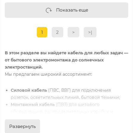
Показать еще
1
2
>
>|
В этом разделе вы найдете кабель для любых задач —
от бытового электромонтажа до солнечных
электростанций.
Мы предлагаем широкий ассортимент:
Силовой кабель
(ПВС, ВВГ) для подключения
розеток, осветительных линий, бытовой техники;
Монтажный кабель
(ПВ3) для щитового
оборудования, распределительных коробок и
внутренних соединений;
Солнечный кабель
(PV1-F, 1000 В и 1500 В) — для
Развернуть