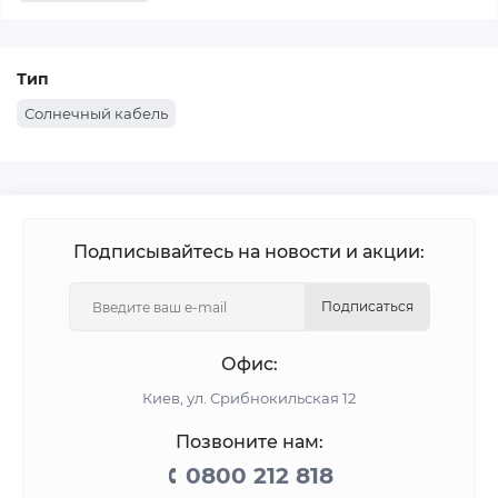
подключения панелей к инвертору в составе СЭС.
Вся продукция соответствует стандартам, устойчива к
перепадам температур, влаге и механическим
Тип
нагрузкам. Кабель доступен в бухтах и на отрез.
Солнечный кабель
Наши кабели подходят как для домашнего электрика,
так и для профессионального монтажа на объектах.
Работаем по всей Украине. Быстрая доставка и
Подписывайтесь на новости и акции:
консультация по выбору кабеля под задачу.
Подписаться
Офис:
Киев, ул. Срибнокильская 12
Позвоните нам:
0800 212 818