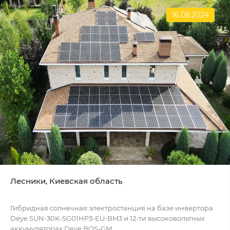
16.08.2024
Лесники, Киевская область
Гибридная солнечная электростанция на базе инвертора
Deye SUN-30K-SG01HP3-EU-BM3 и 12-ти высоковольтных
аккумуляторах Deye BOS-GM...