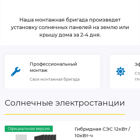
Наша монтажная бригада произведет
установку солнечных панелей на землю или
крышу дома за 2-4 дня.
Профессиональный
Э
монтаж
Ст
со
Своя монтажная бригада
Солнечные электростанции
Гибридная СЭС 12кВт /
Официальная версия
10кВт-ч