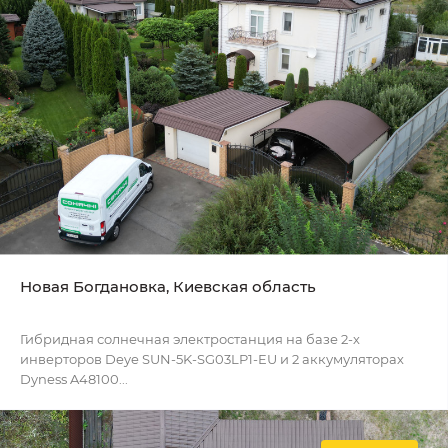
Новая Богдановка, Киевская область
Гибридная солнечная электростанция на базе 2-х
инверторов Deye SUN-5K-SG03LP1-EU и 2 аккумуляторах
Dyness A48100...