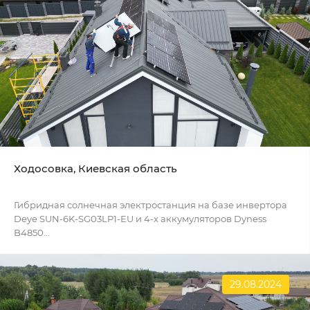
Ходосовка, Киевская область
Гибридная солнечная электростанция на базе инвертора
Deye SUN-6K-SG03LP1-EU и 4-х аккумуляторов Dyness
B4850...
29.08.2024