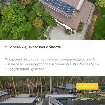
c. Гореничи, Киевская область
Построена гибридная солнечная станция мощностью 15
кВт на базе 3-х инверторов Luxpower SNA5000 Wide PV, 3-х
аккумуляторов Dyness D..
15.09.2025